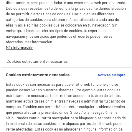
Si aceptas, la experiencia será aún mejor. Si no acepta, se utilizarán cookies
directamente, pero puede brindarte una experiencia web personalizada.
estadísticas anónimas basadas en tu navegación. Puedes oponerte a su uso
Debido a que respetamos tu derecho a la privacidad, te damos la opción
gestionando sus cookies.
de no permitir ciertos tipos de cookies. Haz clic en las diferentes
¡Buena visita!
¿Cómo hacer seguimiento de mi pedido?
categorías de cookies para obtener más detalles sobre cada una de
ellas, y así elegir las cookies que se colocarán en tu navegador. Sin
✔ ACEPTAR TODAS
embargo, si bloqueas ciertos tipos de cookies, tu experiencia de
navegación y los servicios que podemos ofrecerte pueden verse
Gestionar cookies
afectados. Más información
Más información
NO SOLO TENEMOS LOS MEJORES PRECIOS
Cookies estrictamente necesarias
GARANTÍAS
101.669 opiniones
PAGO SEGURO
Cookies estrictamente necesarias
Activas siempre
autentificadas por
ELECTRO DEPOT
Estas cookies son necesarias para que el sitio web funcione y no se
pueden desactivar en nuestros sistemas. Por ejemplo, estas cookies
★★★★★
★★★★★
estrictamente necesarias te permitirán acceder a tu área de cliente,
4,26
mantener activa tu sesión mientras navegas o administrar tu carrito de
compras. También nos permitirán detectar cualquier problema técnico
SERVICIO POST VENTA
ATENCIÓN AL CLIENTE
PREGUNTAS /
que pueda afectar la presentación del Sitio y / o la navegación en el
RESPUESTAS
Sitio. Puedes configurar tu navegador para bloquear o ser notificado de
la existencia de estas cookies, pero algunas partes del sitio web pueden
verse afectadas. Estas cookies no almacenan ninguna información de