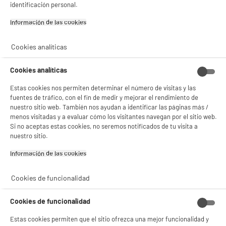
identificación personal.
Información de las cookies‎
5 TIENDAS A TU SERVICIO
Cookies analíticas
Cookies analíticas
ELIGE TU TIENDA
Estas cookies nos permiten determinar el número de visitas y las
Valencia -
Alicante
fuentes de tráfico, con el fin de medir y mejorar el rendimiento de
nuestro sitio web. También nos ayudan a identificar las páginas más /
menos visitadas y a evaluar cómo los visitantes navegan por el sitio web.
Si no aceptas estas cookies, no seremos notificados de tu visita a
ENVÍO Y RECOGIDA
nuestro sitio.
Recogida en 1h:
Gratuita
Información de las cookies‎
Envío a domicilio: 3 - 5 días laborables
Cookies de funcionalidad
Cookies de funcionalidad
ESTAMOS EN CONTACTO
Estas cookies permiten que el sitio ofrezca una mejor funcionalidad y