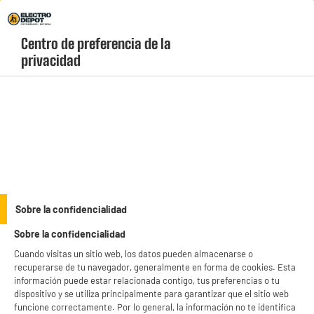
Envio Gratis +99€ y Recogida Gratis en tienda 1h
Centro de preferencia de la 
geolocation-header-icon-text
header-
Carrito
privacidad
Menú
login-
account
Seguimiento de pedidos
BIENVENIDO a ELECTRO
Rechazar todas
DEPOT
Sobre la confidencialidad
Con el fin de mejorar tu experiencia, y tras tu consentimiento, ELECTRO DEPOT
Sobre la confidencialidad
y sus socios utilizan cookies que procesan tus datos personales para:
- compartir contenido adaptado a tus preferencias
Etapas de mi pedido
Cuando visitas un sitio web, los datos pueden almacenarse o
- ofrecer publicidad y comunicaciones personalizadas
recuperarse de tu navegador, generalmente en forma de cookies. Esta
- facilitar el intercambio de contenido en las redes sociales
información puede estar relacionada contigo, tus preferencias o tu
- analizar el tráfico en nuestro sitio web Consulta la política de cookies.
dispositivo y se utiliza principalmente para garantizar que el sitio web
Consulta la política de cookies.
.
¿Cómo modificar o anular mi pedido?
funcione correctamente. Por lo general, la información no te identifica