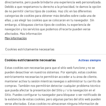
directamente, pero puede brindarte una experiencia web personalizada.
Debido a que respetamos tu derecho a la privacidad, te damos la opción
de no permitir ciertos tipos de cookies. Haz clic en las diferentes
productItem_availability_txt-
categorías de cookies para obtener más detalles sobre cada una de
productItem__availability-
current-store
ellas, y así elegir las cookies que se colocarán en tu navegador. Sin
change-btn
LEGANÉS, MADRID
embargo, si bloqueas ciertos tipos de cookies, tu experiencia de
navegación y los servicios que podemos ofrecerte pueden verse
product_list_sticky_button_Filter
product_list_stic
afectados. Más información
Más información
PRECIO IMBATIBLE
Cookies estrictamente necesarias
Afeitadora Multi PHILIPS ONE BLADE QP2724/10
Tipo : ONE BLADE
Cookies estrictamente necesarias
Activas siempre
Alimentación : Batería
Estas cookies son necesarias para que el sitio web funcione y no se
Autonomía : 45 m
pueden desactivar en nuestros sistemas. Por ejemplo, estas cookies
24
€
96
estrictamente necesarias te permitirán acceder a tu área de cliente,
mantener activa tu sesión mientras navegas o administrar tu carrito de
★★★★★
★★★★★
compras. También nos permitirán detectar cualquier problema técnico
4.4
/5
(
2871
)
que pueda afectar la presentación del Sitio y / o la navegación en el
Sitio. Puedes configurar tu navegador para bloquear o ser notificado de
compare_product
la existencia de estas cookies, pero algunas partes del sitio web pueden
verse afectadas. Estas cookies no almacenan ninguna información de