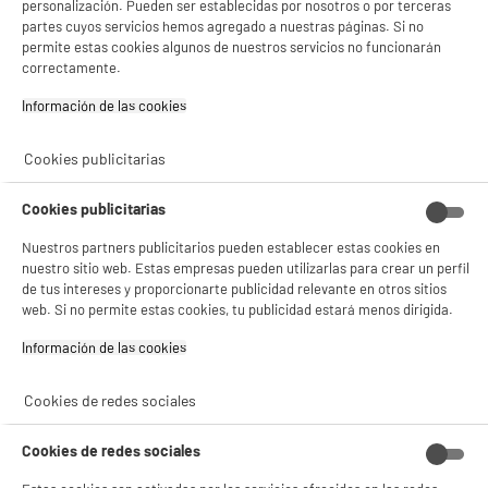
personalización. Pueden ser establecidas por nosotros o por terceras
Número de niveles de intensidad : 5
Consulta la política de cookies.
.
partes cuyos servicios hemos agregado a nuestras páginas. Si no
159
€
96
permite estas cookies algunos de nuestros servicios no funcionarán
Si aceptas, la experiencia será aún mejor. Si no acepta, se utilizarán cookies
★★★★★
★★★★★
correctamente.
Pago a
plazos
estadísticas anónimas basadas en tu navegación. Puedes oponerte a su uso
3.5
/5
(
6
)
gestionando sus cookies.
Información de las cookies‎
¡Buena visita!
compare_product
✔ ACEPTAR TODAS
Cookies publicitarias
Gestionar cookies
Cookies publicitarias
PRECIO IMBATIBLE
Nuestros partners publicitarios pueden establecer estas cookies en
Secador de pelo BE YOU BY-SCDC 1800W motor
nuestro sitio web. Estas empresas pueden utilizarlas para crear un perfil
DC, Compacto ideal para viajar
de tus intereses y proporcionarte publicidad relevante en otros sitios
web. Si no permite estas cookies, tu publicidad estará menos dirigida.
Tipo de motor : Motor DC : para todo la
familia
Información de las cookies‎
Número de velocidades : 3
Temperatura : 2
Cookies de redes sociales
9
€
96
★★★★★
★★★★★
4.5
/5
(
101
)
Cookies de redes sociales
compare_product