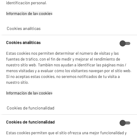
identificación personal.
Información de las cookies‎
PRECIO IMBATIBLE
Irrigador dental y bucal LANAFORM 1200
Cookies analíticas
pulsaciones/min Blanco Tanque 300ml WF-100
Tipo : Irrigador dental
Alimentación :
Cookies analíticas
Número de movimientos por minuto : 1200
Estas cookies nos permiten determinar el número de visitas y las
34
€
96
fuentes de tráfico, con el fin de medir y mejorar el rendimiento de
★★★★★
★★★★★
nuestro sitio web. También nos ayudan a identificar las páginas más /
4.2
/5
(
59
)
menos visitadas y a evaluar cómo los visitantes navegan por el sitio web.
Si no aceptas estas cookies, no seremos notificados de tu visita a
compare_product
nuestro sitio.
BIENVENIDO a ELECTRO
Rechazar todas
Información de las cookies‎
DEPOT
PRECIO IMBATIBLE
Cookies de funcionalidad
Con el fin de mejorar tu experiencia, y tras tu consentimiento, ELECTRO DEPOT
Depiladora Laser IPL SILK'N Motion Premium H3
y sus socios utilizan cookies que procesan tus datos personales para:
600.000 Pulsos, Color Blanca H3220
- compartir contenido adaptado a tus preferencias
Cookies de funcionalidad
- ofrecer publicidad y comunicaciones personalizadas
Tipo : depiladora de luz
- facilitar el intercambio de contenido en las redes sociales
Estas cookies permiten que el sitio ofrezca una mejor funcionalidad y
Numero de flashes : 600000
- analizar el tráfico en nuestro sitio web Consulta la política de cookies.