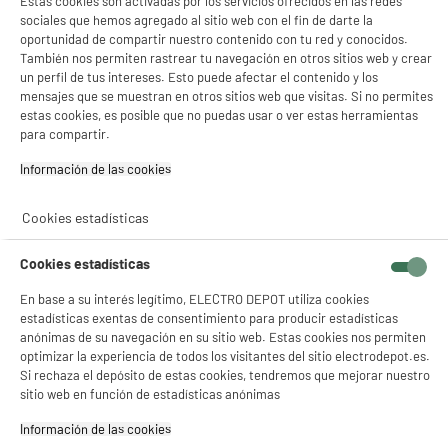
Estas cookies son activadas por los servicios ofrecidos en las redes
sociales que hemos agregado al sitio web con el fin de darte la
oportunidad de compartir nuestro contenido con tu red y conocidos.
También nos permiten rastrear tu navegación en otros sitios web y crear
un perfil de tus intereses. Esto puede afectar el contenido y los
PRECIO IMBATIBLE
mensajes que se muestran en otros sitios web que visitas. Si no permites
Cortapelo con bateria BE YOU BY-WLHC
estas cookies, es posible que no puedas usar o ver estas herramientas
para compartir.
Tipo : Máquina de cortar el pelo
Alimentación : Batería
Información de las cookies‎
Autonomía : 150 m
14
€
96
Cookies estadísticas
★★★★★
★★★★★
Cookies estadísticas
4.6
/5
(
60
)
En base a su interés legítimo, ELECTRO DEPOT utiliza cookies
compare_product
estadísticas exentas de consentimiento para producir estadísticas
anónimas de su navegación en su sitio web. Estas cookies nos permiten
optimizar la experiencia de todos los visitantes del sitio electrodepot.es.
Si rechaza el depósito de estas cookies, tendremos que mejorar nuestro
PRECIO IMBATIBLE
sitio web en función de estadísticas anónimas
Afeitadora Multifunción BE YOU Barba Cuerpo
Nariz y Orejas Barbera BY-MGK
Información de las cookies‎