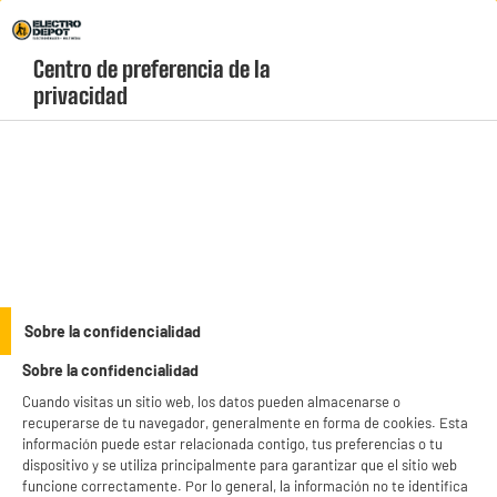
Envio Gratis +99€ y Recogida Gratis en tienda 1h
Centro de preferencia de la 
geolocation-header-icon-text
header-
Carrito
privacidad
Menú
login-
account
HOGAR
(20 produits)
Sobre la confidencialidad
Sobre la confidencialidad
Gran electrodoméstico
Cocina
Cuando visitas un sitio web, los datos pueden almacenarse o
recuperarse de tu navegador, generalmente en forma de cookies. Esta
Hogar
Telefonía, Movilidad
información puede estar relacionada contigo, tus preferencias o tu
dispositivo y se utiliza principalmente para garantizar que el sitio web
funcione correctamente. Por lo general, la información no te identifica
Informática
TV, Sonido