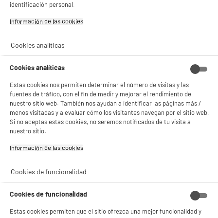
What we do with the information we
y sus socios utilizan cookies que procesan tus datos personales para:
identificación personal.
- compartir contenido adaptado a tus preferencias
gather
- ofrecer publicidad y comunicaciones personalizadas
Información de las cookies‎
- facilitar el intercambio de contenido en las redes sociales
- analizar el tráfico en nuestro sitio web Consulta la política de cookies.
We require this information to understand your needs and
Consulta la política de cookies.
.
Cookies analíticas
provide you with a better service, and in particular for the
Si aceptas, la experiencia será aún mejor. Si no acepta, se utilizarán cookies
following reasons:
Cookies analíticas
estadísticas anónimas basadas en tu navegación. Puedes oponerte a su uso
gestionando sus cookies.
Internal record keeping.
Estas cookies nos permiten determinar el número de visitas y las
¡Buena visita!
We may use the information to improve our products and
fuentes de tráfico, con el fin de medir y mejorar el rendimiento de
nuestro sitio web. También nos ayudan a identificar las páginas más /
services.
✔ ACEPTAR TODAS
menos visitadas y a evaluar cómo los visitantes navegan por el sitio web.
We may periodically send promotional emails about new
Si no aceptas estas cookies, no seremos notificados de tu visita a
Gestionar cookies
products, special offers or other information which we think
nuestro sitio.
you may find interesting using the email address which you
have provided.
Información de las cookies‎
From time to time, we may also use your information to contact
Cookies de funcionalidad
you for market research purposes. We may contact you by
email, phone, fax or mail. We may use the information to
customise the website according to your interests.
Cookies de funcionalidad
Estas cookies permiten que el sitio ofrezca una mejor funcionalidad y
Security