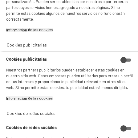
personalización. Pueden ser establecidas por nosotros o por terceras
partes cuyos servicios hemos agregado a nuestras páginas. Si no
permite estas cookies algunos de nuestros servicios no funcionarán
We are committed to ensuring that your information is
correctamente.
secure. In order to prevent unauthorised access or
disclosure, we have put in place suitable physical,
Información de las cookies‎
electronic and managerial procedures to safeguard and
secure the information we collect online.
Cookies publicitarias
How we use cookies
Cookies publicitarias
A cookie is a small file which asks permission to be placed
Nuestros partners publicitarios pueden establecer estas cookies en
nuestro sitio web. Estas empresas pueden utilizarlas para crear un perfil
on your computer's hard drive. Once you agree, the file is
de tus intereses y proporcionarte publicidad relevante en otros sitios
added and the cookie helps analyse web traffic or lets you
web. Si no permite estas cookies, tu publicidad estará menos dirigida.
know when you visit a particular site. Cookies allow web
applications to respond to you as an individual. The web
Información de las cookies‎
application can tailor its operations to your needs, likes
and dislikes by gathering and remembering information
Cookies de redes sociales
about your preferences.
We use traffic log cookies to identify which pages are
Cookies de redes sociales
being used. This helps us analyse data about web page