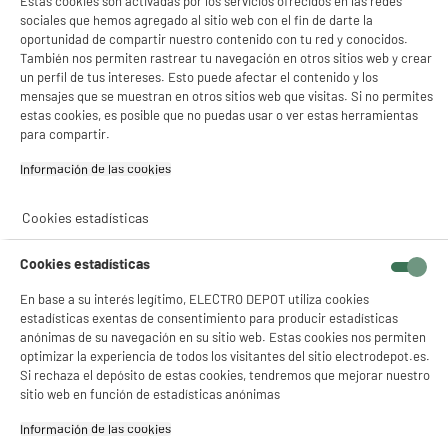
Estas cookies son activadas por los servicios ofrecidos en las redes
traffic and improve our website in order to tailor it to
sociales que hemos agregado al sitio web con el fin de darte la
customer needs. We only use this information for
oportunidad de compartir nuestro contenido con tu red y conocidos.
statistical analysis purposes and then the data is removed
También nos permiten rastrear tu navegación en otros sitios web y crear
from the system.
un perfil de tus intereses. Esto puede afectar el contenido y los
mensajes que se muestran en otros sitios web que visitas. Si no permites
Overall, cookies help us provide you with a better website,
estas cookies, es posible que no puedas usar o ver estas herramientas
by enabling us to monitor which pages you find useful and
para compartir.
which you do not. A cookie in no way gives us access to
Información de las cookies‎
your computer or any information about you, other than
the data you choose to share with us. You can choose to
accept or decline cookies. Most web browsers
Cookies estadísticas
automatically accept cookies, but you can usually modify
your browser setting to decline cookies if you prefer. This
Cookies estadísticas
may prevent you from taking full advantage of the
En base a su interés legítimo, ELECTRO DEPOT utiliza cookies
website.
estadísticas exentas de consentimiento para producir estadísticas
Links to other websites
anónimas de su navegación en su sitio web. Estas cookies nos permiten
optimizar la experiencia de todos los visitantes del sitio electrodepot.es.
Si rechaza el depósito de estas cookies, tendremos que mejorar nuestro
Our website may contain links to other websites of
sitio web en función de estadísticas anónimas
interest. However, once you have used these links to
Información de las cookies‎
leave our site, you should note that we do not have any