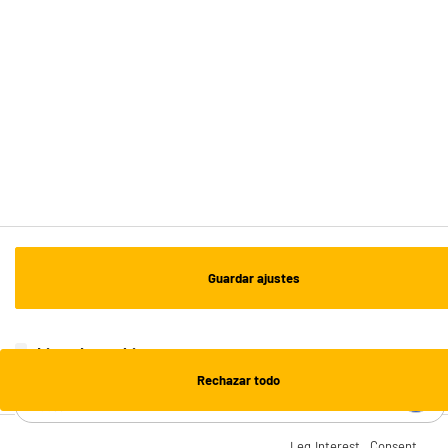
Recogida en 1h:
Gratuita
Envío a domicilio: 3 - 5 días laborables
ESTAMOS EN CONTACTO
¡DESCARGA NUESTRA APP!
¡SUSCRÍBETE A NUESTRA NEWSLETTER!
Guardar ajustes
OK
¡SÍGUENOS EN REDES!
Lista de cookies
Rechazar todo
¿NECESITAS AYUDA?
Leg.Interest
Consent