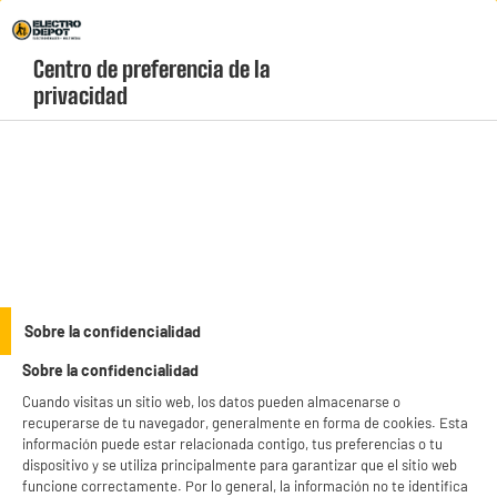
Envio Gratis +99€ y Recogida Gratis en tienda 1h
Centro de preferencia de la 
geolocation-header-icon-text
header-
Carrito
privacidad
Menú
login-
account
Privacy and Cookie Policy
Please replace this text with you Privacy Policy. Please add any
additional cookies your website uses below (e.g. Google
Sobre la confidencialidad
Analytics).
Sobre la confidencialidad
This privacy policy sets out how this website (hereafter
Cuando visitas un sitio web, los datos pueden almacenarse o
"the Store") uses and protects any information that you
recuperarse de tu navegador, generalmente en forma de cookies. Esta
give the Store while using this website. The Store is
información puede estar relacionada contigo, tus preferencias o tu
committed to ensuring that your privacy is protected.
dispositivo y se utiliza principalmente para garantizar que el sitio web
Should we ask you to provide certain information by which
funcione correctamente. Por lo general, la información no te identifica