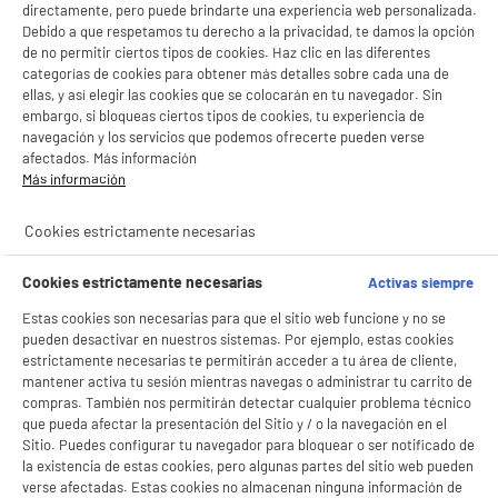
directamente, pero puede brindarte una experiencia web personalizada.
you can be identified when using this website, then you
Debido a que respetamos tu derecho a la privacidad, te damos la opción
can be assured that it will only be used in accordance with
de no permitir ciertos tipos de cookies. Haz clic en las diferentes
this privacy statement. The Store may change this policy
categorías de cookies para obtener más detalles sobre cada una de
from time to time by updating this page. You should check
ellas, y así elegir las cookies que se colocarán en tu navegador. Sin
this page from time to time to ensure that you are happy
embargo, si bloqueas ciertos tipos de cookies, tu experiencia de
with any changes.
navegación y los servicios que podemos ofrecerte pueden verse
afectados. Más información
What we collect
Más información
Cookies estrictamente necesarias
We may collect the following information:
name
Cookies estrictamente necesarias
Activas siempre
contact information including email address
Estas cookies son necesarias para que el sitio web funcione y no se
demographic information such as postcode, preferences and
pueden desactivar en nuestros sistemas. Por ejemplo, estas cookies
interests
estrictamente necesarias te permitirán acceder a tu área de cliente,
mantener activa tu sesión mientras navegas o administrar tu carrito de
other information relevant to customer surveys and/or offers
compras. También nos permitirán detectar cualquier problema técnico
BIENVENIDO a ELECTRO
Rechazar todas
que pueda afectar la presentación del Sitio y / o la navegación en el
For the exhaustive list of cookies we collect see the
List
Sitio. Puedes configurar tu navegador para bloquear o ser notificado de
DEPOT
of cookies we collect
section.
la existencia de estas cookies, pero algunas partes del sitio web pueden
Con el fin de mejorar tu experiencia, y tras tu consentimiento, ELECTRO DEPOT
verse afectadas. Estas cookies no almacenan ninguna información de