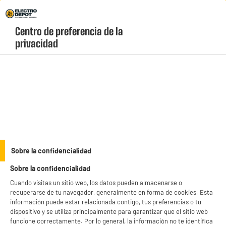
Envio Gratis +99€ y Recogida Gratis en tienda 1h
Centro de preferencia de la 
geolocation-header-icon-text
header-
Carrito
privacidad
Menú
login-
account
Televisores 75" y más
HISENSE Smart Tv QLED 85" 85E7S 4K Ultra HD Dolby
Vision HDMI 2.1 WiFi
Sobre la confidencialidad
Sobre la confidencialidad
Cuando visitas un sitio web, los datos pueden almacenarse o
recuperarse de tu navegador, generalmente en forma de cookies. Esta
información puede estar relacionada contigo, tus preferencias o tu
dispositivo y se utiliza principalmente para garantizar que el sitio web
funcione correctamente. Por lo general, la información no te identifica