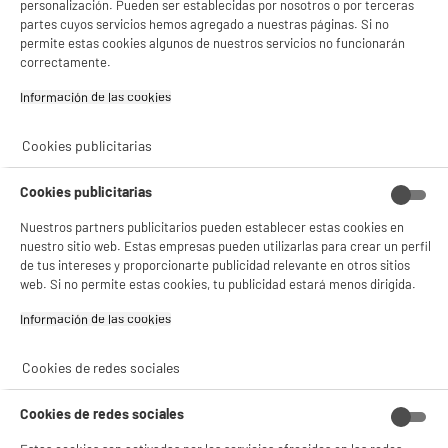
personalización. Pueden ser establecidas por nosotros o por terceras
Consulta la política de cookies.
.
partes cuyos servicios hemos agregado a nuestras páginas. Si no
permite estas cookies algunos de nuestros servicios no funcionarán
Si aceptas, la experiencia será aún mejor. Si no acepta, se utilizarán cookies
correctamente.
estadísticas anónimas basadas en tu navegación. Puedes oponerte a su uso
gestionando sus cookies.
Información de las cookies‎
¡Buena visita!
✔ ACEPTAR TODAS
Cookies publicitarias
Gestionar cookies
Cookies publicitarias
Nuestros partners publicitarios pueden establecer estas cookies en
nuestro sitio web. Estas empresas pueden utilizarlas para crear un perfil
de tus intereses y proporcionarte publicidad relevante en otros sitios
web. Si no permite estas cookies, tu publicidad estará menos dirigida.
Información de las cookies‎
Cookies de redes sociales
Cookies de redes sociales