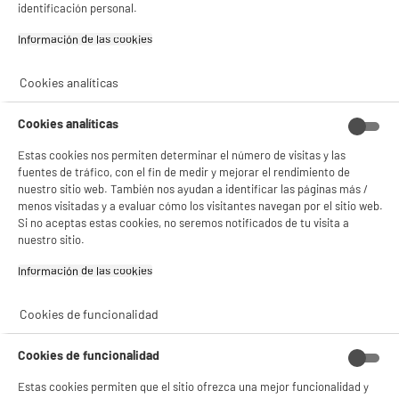
identificación personal.
Información de las cookies‎
Cookies analíticas
Cookies analíticas
Estas cookies nos permiten determinar el número de visitas y las
fuentes de tráfico, con el fin de medir y mejorar el rendimiento de
nuestro sitio web. También nos ayudan a identificar las páginas más /
menos visitadas y a evaluar cómo los visitantes navegan por el sitio web.
Si no aceptas estas cookies, no seremos notificados de tu visita a
nuestro sitio.
BIENVENIDO a ELECTRO
Rechazar todas
Información de las cookies‎
DEPOT
Cookies de funcionalidad
Con el fin de mejorar tu experiencia, y tras tu consentimiento, ELECTRO DEPOT
y sus socios utilizan cookies que procesan tus datos personales para:
- compartir contenido adaptado a tus preferencias
Cookies de funcionalidad
- ofrecer publicidad y comunicaciones personalizadas
- facilitar el intercambio de contenido en las redes sociales
Estas cookies permiten que el sitio ofrezca una mejor funcionalidad y
- analizar el tráfico en nuestro sitio web Consulta la política de cookies.