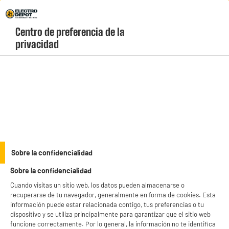
Envio Gratis +99€ y Recogida Gratis en tienda 1h
Centro de preferencia de la 
geolocation-header-icon-text
header-
Carrito
privacidad
Menú
login-
account
Radios, radiodespertadores y radio CDs
ELECTROCHOLLOS
Sobre la confidencialidad
Radio Despertad WE SIMULATEUR AUBE
Sobre la confidencialidad
Cuando visitas un sitio web, los datos pueden almacenarse o
recuperarse de tu navegador, generalmente en forma de cookies. Esta
información puede estar relacionada contigo, tus preferencias o tu
dispositivo y se utiliza principalmente para garantizar que el sitio web
funcione correctamente. Por lo general, la información no te identifica