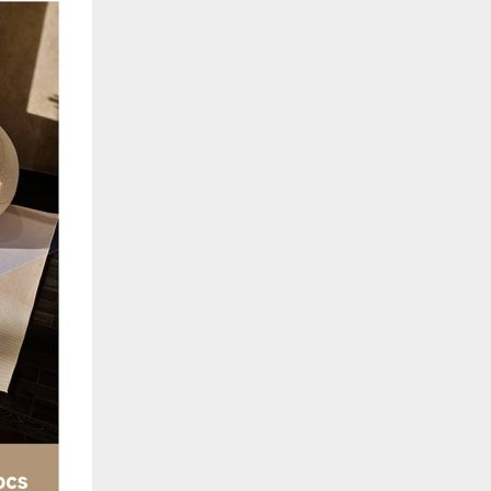
de estar relacionada contigo, tus preferencias o tu dispositivo y se utiliza princip
cione correctamente. Por lo general, la información no te identifica directamente, p
onalizada. Debido a que respetamos tu derecho a la privacidad, te damos la opción 
z clic en las diferentes categorías de cookies para obtener más detalles sobre cada un
olocarán en tu navegador. Sin embargo, si bloqueas ciertos tipos de cookies, tu ex
odemos ofrecerte pueden verse afectados. Más información
ente necesarias
cesarias para que el sitio web funcione y no se pueden desactivar en nuestros siste
e necesarias te permitirán acceder a tu área de cliente, mantener activa tu sesión m
to de compras. También nos permitirán detectar cualquier problema técnico que pued
io y / o la navegación en el Sitio. Puedes configurar tu navegador para bloquear o se
cookies, pero algunas partes del sitio web pueden verse afectadas. Estas cookies n
tificación personal.
 cookies‎
rmiten determinar el número de visitas y las fuentes de tráfico, con el fin de medir