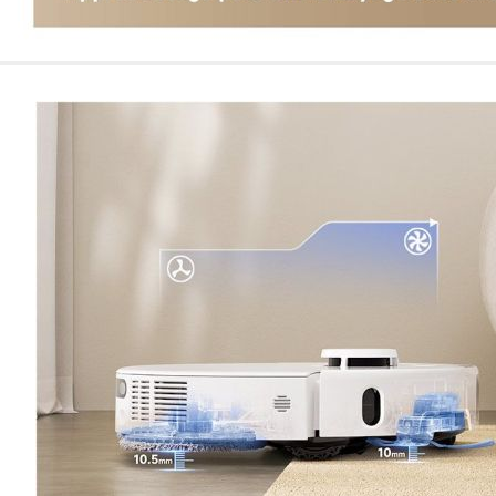
de nuestro sitio web
navegan por el sitio
Información de las
Cookies de funcio
Estas cookies permit
por terceras partes 
no funcionarán corr
Información de las
Cookies publicitar
Nuestros partners pu
crear un perfil de t
publicidad estará me
Información de las
Cookies de redes s