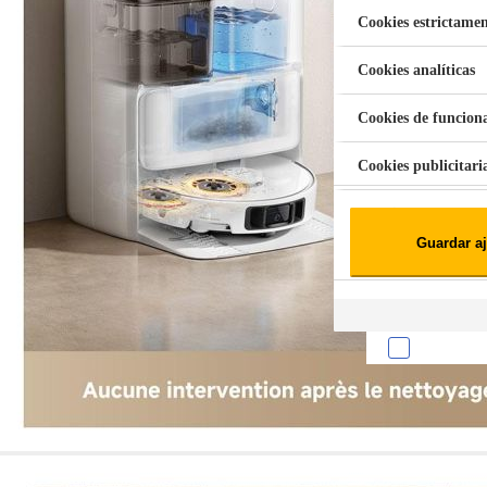
Cookies estrictamen
Cookies analíticas
Aspiradora Quitamanchas 450W VAL
Cookies de funcion
Cookies publicitari
Cookies de redes soc
Guardar aj
Cookies estadísticas
Lista de cooki
Sobre la confiden
Cuando visitas un s