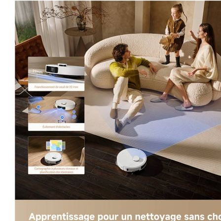
Esta información pue
que el sitio web fun
experiencia web pers
tipos de cookies. Ha
las cookies que se c
los servicios que p
Más información
Cookies estrictam
Estas cookies son ne
cookies estrictament
administrar tu carri
presentación del Sit
existencia de estas 
información de iden
Información de las
Cookies analíticas
Estas cookies nos pe