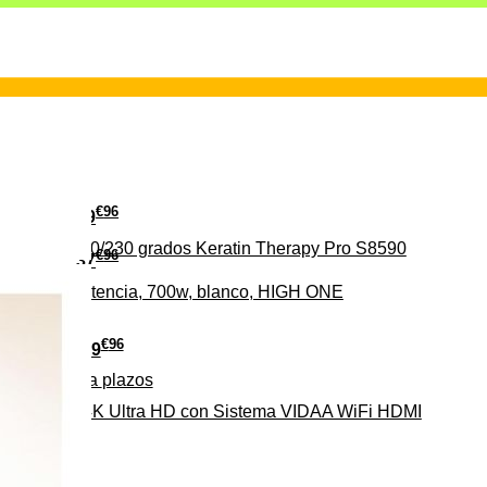
€
96
29
erámica 160/230 grados Keratin Therapy Pro S8590
€
96
37
iveles de potencia, 700w, blanco, HIGH ONE
€
96
279
Pago a
plazos
HD-EL 4K Ultra HD con Sistema VIDAA WiFi HDMI