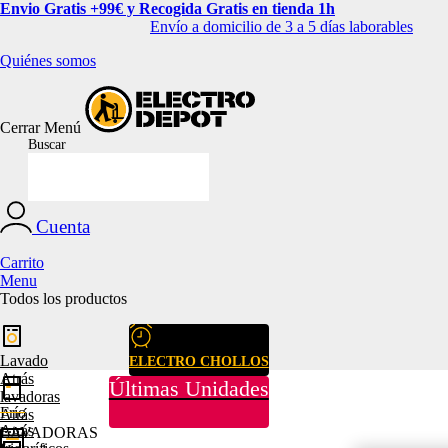
Envio Gratis +99€ y Recogida Gratis en tienda 1h
Envío a domicilio de 3 a 5 días laborables
Quiénes somos
Cerrar
Menú
Buscar
Cuenta
Carrito
Menu
Todos los productos
Lavado
ELECTRO CHOLLOS
Atrás
Últimas Unidades
lavadoras
Frío
Atrás
Atrás
LAVADORAS