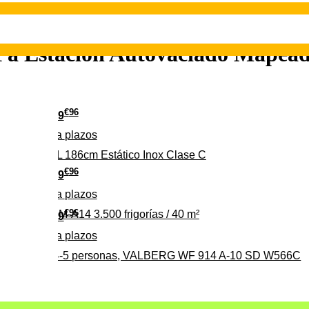
a Estación Autovaciado Mapead
€
96
349
Pago a
plazos
 315 C 315L 186cm Estático Inox Clase C
€
96
369
Pago a
plazos
€
96
ALBERG CLIM-A14 3.500 frigorías / 40 m²
279
Pago a
plazos
0%, ideal para 4-5 personas, VALBERG WF 914 A-10 SD W566C