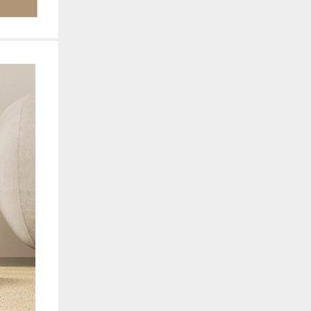
. También nos ayudan a identificar las páginas más / menos visitadas y a evaluar có
 web. Si no aceptas estas cookies, no seremos notificados de tu visita a nuestro sitio
 cookies‎
nalidad
en que el sitio ofrezca una mejor funcionalidad y personalización. Pueden ser esta
cuyos servicios hemos agregado a nuestras páginas. Si no permite estas cookies algu
ectamente.
 cookies‎
ias
blicitarios pueden establecer estas cookies en nuestro sitio web. Estas empresas pue
us intereses y proporcionarte publicidad relevante en otros sitios web. Si no permite e
nos dirigida.
 cookies‎
ociales