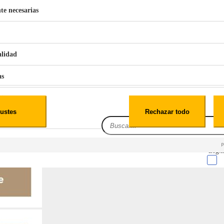
te necesarias
€
42
49
BERG 1,1L Limpia Sofás Alfombras Coche SP3
alidad
as
iales
ustes
Rechazar todo
es
Leg.I
cialidad
itio web, los datos pueden almacenarse o recuperarse de tu navegador, generalmente