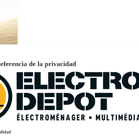
eferencia de la privacidad
€
96
159
Pago a
plazos
nción EcoTank EPSON ET-2861
alidad