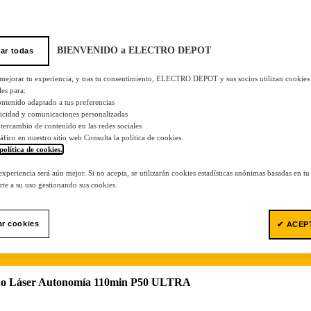
BIENVENIDO a ELECTRO DEPOT
ar todas
 mejorar tu experiencia, y tras tu consentimiento, ELECTRO DEPOT y sus socios utilizan cookies
les para:
ontenido adaptado a tus preferencias
licidad y comunicaciones personalizadas
 intercambio de contenido en las redes sociales
tráfico en nuestro sitio web Consulta la política de cookies.
política de cookies.
.
 experiencia será aún mejor. Si no acepta, se utilizarán cookies estadísticas anónimas basadas en t
te a su uso gestionando sus cookies.
ar cookies
✔ ACEP
do Láser Autonomía 110min P50 ULTRA