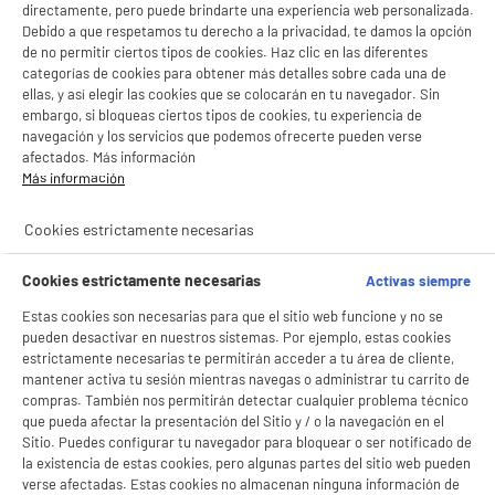
4,26
directamente, pero puede brindarte una experiencia web personalizada.
gestionando sus cookies.
Debido a que respetamos tu derecho a la privacidad, te damos la opción
¡Buena visita!
SERVICIO POST VENTA
ATENCIÓN AL CLIENTE
PREGUNTAS /
de no permitir ciertos tipos de cookies. Haz clic en las diferentes
RESPUESTAS
categorías de cookies para obtener más detalles sobre cada una de
✔ ACEPTAR TODAS
ellas, y así elegir las cookies que se colocarán en tu navegador. Sin
embargo, si bloqueas ciertos tipos de cookies, tu experiencia de
Gestionar cookies
navegación y los servicios que podemos ofrecerte pueden verse
afectados. Más información
Más información
5 TIENDAS A TU SERVICIO
Cookies estrictamente necesarias
Cookies estrictamente necesarias
Activas siempre
ELIGE TU TIENDA
Estas cookies son necesarias para que el sitio web funcione y no se
Valencia -
Alicante
pueden desactivar en nuestros sistemas. Por ejemplo, estas cookies
estrictamente necesarias te permitirán acceder a tu área de cliente,
mantener activa tu sesión mientras navegas o administrar tu carrito de
compras. También nos permitirán detectar cualquier problema técnico
ENVÍO Y RECOGIDA
que pueda afectar la presentación del Sitio y / o la navegación en el
Sitio. Puedes configurar tu navegador para bloquear o ser notificado de
Recogida en 1h:
Gratuita
la existencia de estas cookies, pero algunas partes del sitio web pueden
Envío a domicilio: 3 - 5 días laborables
verse afectadas. Estas cookies no almacenan ninguna información de