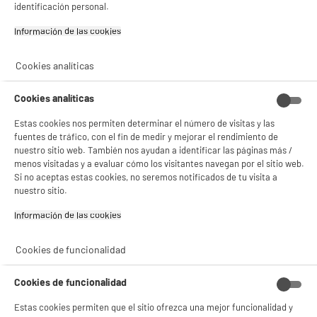
identificación personal.
Información de las cookies‎
Cookies analíticas
BIENVENIDO a ELECTRO
Rechazar todas
DEPOT
Cookies analíticas
Con el fin de mejorar tu experiencia, y tras tu consentimiento, ELECTRO DEPOT
y sus socios utilizan cookies que procesan tus datos personales para:
Estas cookies nos permiten determinar el número de visitas y las
- compartir contenido adaptado a tus preferencias
fuentes de tráfico, con el fin de medir y mejorar el rendimiento de
- ofrecer publicidad y comunicaciones personalizadas
nuestro sitio web. También nos ayudan a identificar las páginas más /
- facilitar el intercambio de contenido en las redes sociales
menos visitadas y a evaluar cómo los visitantes navegan por el sitio web.
- analizar el tráfico en nuestro sitio web Consulta la política de cookies.
Si no aceptas estas cookies, no seremos notificados de tu visita a
Consulta la política de cookies.
.
nuestro sitio.
Si aceptas, la experiencia será aún mejor. Si no acepta, se utilizarán cookies
Información de las cookies‎
estadísticas anónimas basadas en tu navegación. Puedes oponerte a su uso
gestionando sus cookies.
¡Buena visita!
Cookies de funcionalidad
✔ ACEPTAR TODAS
Cookies de funcionalidad
Gestionar cookies
Estas cookies permiten que el sitio ofrezca una mejor funcionalidad y