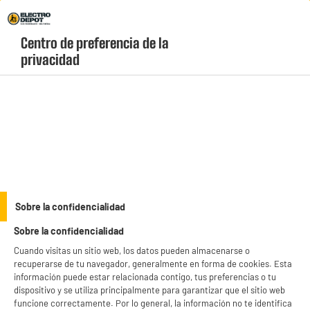
Envio Gratis +99€ y Recogida Gratis en tienda 1h
Centro de preferencia de la 
geolocation-header-icon-text
header-
Carrito
privacidad
Menú
login-
account
Soportes para televisión
BY ELECTRODEPOT
Sobre la confidencialidad
Soporte de pared para TV EDENWOOD D2 articulado
Sobre la confidencialidad
de 26" a 55" negro
Cuando visitas un sitio web, los datos pueden almacenarse o
recuperarse de tu navegador, generalmente en forma de cookies. Esta
información puede estar relacionada contigo, tus preferencias o tu
dispositivo y se utiliza principalmente para garantizar que el sitio web
funcione correctamente. Por lo general, la información no te identifica