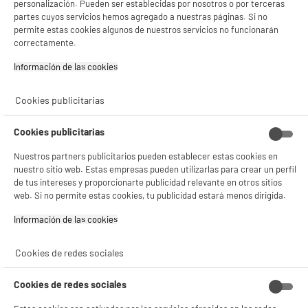
personalización. Pueden ser establecidas por nosotros o por terceras
BY ELECTRODEPOT
partes cuyos servicios hemos agregado a nuestras páginas. Si no
Tarj. Micro SD EDENWOOD 128Go + adapt
permite estas cookies algunos de nuestros servicios no funcionarán
BIENVENIDO a ELECTRO
Rechazar todas
correctamente.
Capacidad : 128 Go
Tipo : Tarjeta Micro SD
DEPOT
Información de las cookies‎
24
€
95
Con el fin de mejorar tu experiencia, y tras tu consentimiento, ELECTRO DEPOT
y sus socios utilizan cookies que procesan tus datos personales para:
Cookies publicitarias
- compartir contenido adaptado a tus preferencias
- ofrecer publicidad y comunicaciones personalizadas
★★★★★
★★★★★
- facilitar el intercambio de contenido en las redes sociales
Cookies publicitarias
4.4
/5
(
93
)
- analizar el tráfico en nuestro sitio web Consulta la política de cookies.
Consulta la política de cookies.
.
Nuestros partners publicitarios pueden establecer estas cookies en
compare_product
nuestro sitio web. Estas empresas pueden utilizarlas para crear un perfil
Si aceptas, la experiencia será aún mejor. Si no acepta, se utilizarán cookies
de tus intereses y proporcionarte publicidad relevante en otros sitios
estadísticas anónimas basadas en tu navegación. Puedes oponerte a su uso
web. Si no permite estas cookies, tu publicidad estará menos dirigida.
gestionando sus cookies.
¡Buena visita!
REACONDICIONADO
Información de las cookies‎
Memoria USB SANDISK Cruzer de 128 GB
✔ ACEPTAR TODAS
reacondicionada
Cookies de redes sociales
Capacidad : 128 Go
Gestionar cookies
Tipo : Memoria USB 2.0
Cookies de redes sociales
17
€
96