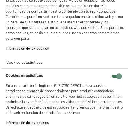
Estas cookies son activadas por los servicios ofrecidos en las redes
★★★★★
★★★★★
sociales que hemos agregado al sitio web con el fin de darte la
oportunidad de compartir nuestro contenido con tu red y conocidos.
4.8
/5
(
5
)
También nos permiten rastrear tu navegación en otros sitios web y crear
un perfil de tus intereses. Esto puede afectar el contenido y los
compare_product
mensajes que se muestran en otros sitios web que visitas. Si no permites
estas cookies, es posible que no puedas usar o ver estas herramientas
para compartir.
PRECIO IMBATIBLE
Información de las cookies‎
Memoria USB HIGH ONE 16Go
Capacidad : 16 Go
Cookies estadísticas
Tipo : Memoria USB 2.0
5
€
96
Cookies estadísticas
En base a su interés legítimo, ELECTRO DEPOT utiliza cookies
★★★★★
★★★★★
estadísticas exentas de consentimiento para producir estadísticas
anónimas de su navegación en su sitio web. Estas cookies nos permiten
4.6
/5
(
39
)
optimizar la experiencia de todos los visitantes del sitio electrodepot.es.
Si rechaza el depósito de estas cookies, tendremos que mejorar nuestro
compare_product
sitio web en función de estadísticas anónimas
Información de las cookies‎