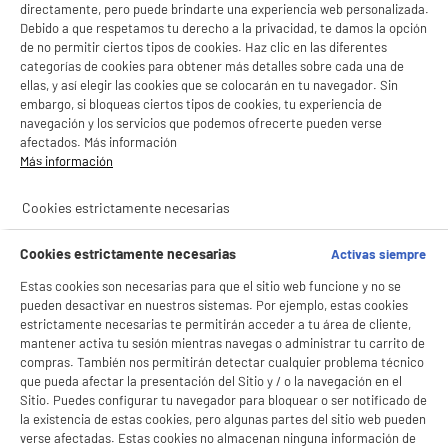
directamente, pero puede brindarte una experiencia web personalizada.
Debido a que respetamos tu derecho a la privacidad, te damos la opción
ENVÍO GRATUITO
de no permitir ciertos tipos de cookies. Haz clic en las diferentes
categorías de cookies para obtener más detalles sobre cada una de
Disco duro INTENSO 4Tb - HDD 3.0
ellas, y así elegir las cookies que se colocarán en tu navegador. Sin
Capacidad : 4 To
embargo, si bloqueas ciertos tipos de cookies, tu experiencia de
Tipo : HDD (mecánico)
navegación y los servicios que podemos ofrecerte pueden verse
129
€
96
afectados. Más información
Más información
Pago a
plazos
★★★★★
★★★★★
Cookies estrictamente necesarias
5
/5
(
12
)
Cookies estrictamente necesarias
Activas siempre
compare_product
Estas cookies son necesarias para que el sitio web funcione y no se
pueden desactivar en nuestros sistemas. Por ejemplo, estas cookies
estrictamente necesarias te permitirán acceder a tu área de cliente,
mantener activa tu sesión mientras navegas o administrar tu carrito de
compras. También nos permitirán detectar cualquier problema técnico
Disco duro SEAGATE EXPANSION 5Tb USB 3.0
que pueda afectar la presentación del Sitio y / o la navegación en el
Capacidad : 5 To
Sitio. Puedes configurar tu navegador para bloquear o ser notificado de
Tipo : HDD (mecánico)
la existencia de estas cookies, pero algunas partes del sitio web pueden
149
€
96
verse afectadas. Estas cookies no almacenan ninguna información de