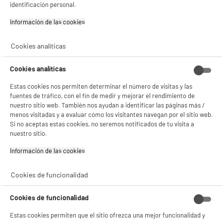
identificación personal.
★★★★★
★★★★★
Pago a
plazos
4.4
/5
(
70
)
Información de las cookies‎
compare_product
Cookies analíticas
Cookies analíticas
Estas cookies nos permiten determinar el número de visitas y las
BY ELECTRODEPOT
fuentes de tráfico, con el fin de medir y mejorar el rendimiento de
Pack de 3 memorias USB EDENWOOD 64 GB 3.0 -
nuestro sitio web. También nos ayudan a identificar las páginas más /
TOTAL 192 GB
menos visitadas y a evaluar cómo los visitantes navegan por el sitio web.
Capacidad : 64 Go
Si no aceptas estas cookies, no seremos notificados de tu visita a
Tipo : Memoria USB 3.0
nuestro sitio.
29
€
96
Información de las cookies‎
★★★★★
★★★★★
4.3
/5
(
16
)
Cookies de funcionalidad
compare_product
Cookies de funcionalidad
Estas cookies permiten que el sitio ofrezca una mejor funcionalidad y