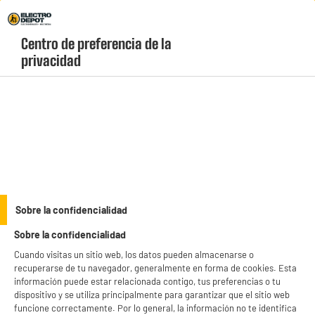
Envio Gratis +99€ y Recogida Gratis en tienda 1h
Centro de preferencia de la 
geolocation-header-icon-text
header-
Carrito
privacidad
Menú
login-
account
Almacenamiento
(29 produits)
Encuentra las mejores
impresoras baratas
en Electro Depot y ahorra en cada
página que imprimas desde casa o la oficina. Descubre impresoras multifunción a
color, modelos láser de alta velocidad e impresoras Wi-Fi para imprimir
see_more_label
Sobre la confidencialidad
directamente desde tu móvil con marcas líderes como HP, Canon o Epson.
¡Llévate tu "Electrochollo" hoy mismo!
Sobre la confidencialidad
productItem_availability_txt-
productItem__availability-
Cuando visitas un sitio web, los datos pueden almacenarse o
current-store
change-btn
recuperarse de tu navegador, generalmente en forma de cookies. Esta
LEGANÉS, MADRID
información puede estar relacionada contigo, tus preferencias o tu
dispositivo y se utiliza principalmente para garantizar que el sitio web
product_list_sticky_button_Filter
product_list_stic
funcione correctamente. Por lo general, la información no te identifica