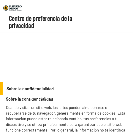
Envio Gratis +99€ y Recogida Gratis en tienda 1h
Centro de preferencia de la 
geolocation-header-icon-text
header-
Carrito
privacidad
Menú
login-
account
Electrodomésticos para tus vacaciones de
(16 produits)
verano
Sobre la confidencialidad
Sobre la confidencialidad
Cuando visitas un sitio web, los datos pueden almacenarse o
recuperarse de tu navegador, generalmente en forma de cookies. Esta
información puede estar relacionada contigo, tus preferencias o tu
dispositivo y se utiliza principalmente para garantizar que el sitio web
funcione correctamente. Por lo general, la información no te identifica