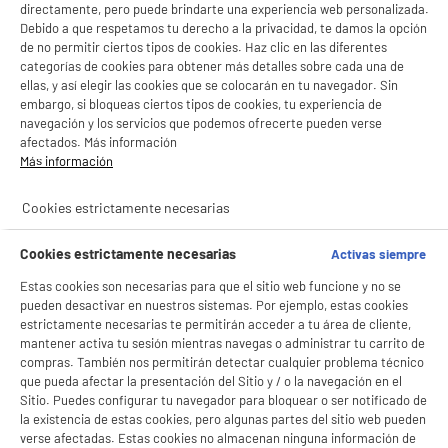
directamente, pero puede brindarte una experiencia web personalizada.
Debido a que respetamos tu derecho a la privacidad, te damos la opción
de no permitir ciertos tipos de cookies. Haz clic en las diferentes
categorías de cookies para obtener más detalles sobre cada una de
ellas, y así elegir las cookies que se colocarán en tu navegador. Sin
productItem_availability_txt-
productItem__availability-
current-store
embargo, si bloqueas ciertos tipos de cookies, tu experiencia de
change-btn
LEGANÉS, MADRID
navegación y los servicios que podemos ofrecerte pueden verse
afectados. Más información
product_list_sticky_button_Filter
product_list_stic
Más información
Cookies estrictamente necesarias
Aspiradora Sin Bolsa ROWENTA Ciclónica 900W
Cookies estrictamente necesarias
Activas siempre
Compact Power XXL Depósito 2,5L Motor
Estas cookies son necesarias para que el sitio web funcione y no se
Effitech Filtro Lavable RO4825EA
pueden desactivar en nuestros sistemas. Por ejemplo, estas cookies
Utilización : Suelos duros
estrictamente necesarias te permitirán acceder a tu área de cliente,
Nivel de ruido (dB) : 75
mantener activa tu sesión mientras navegas o administrar tu carrito de
★★★★★
★★★★★
Radio de acción (m) : 8,8 m
compras. También nos permitirán detectar cualquier problema técnico
4.6
/5
(
766
)
99
€
96
que pueda afectar la presentación del Sitio y / o la navegación en el
Sitio. Puedes configurar tu navegador para bloquear o ser notificado de
compare_product
Pago a
plazos
la existencia de estas cookies, pero algunas partes del sitio web pueden
verse afectadas. Estas cookies no almacenan ninguna información de