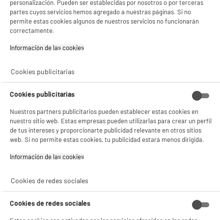
personalización. Pueden ser establecidas por nosotros o por terceras
Gestionar cookies
partes cuyos servicios hemos agregado a nuestras páginas. Si no
BY ELECTRODEPOT
permite estas cookies algunos de nuestros servicios no funcionarán
Congelador vertical No Frost VALBERG UF NF 274
A
D
correctamente.
D X742
G
Volumen útil (L) : 274 L
Información de las cookies‎
Tipo de frio : Ventilado
Descongelación : Sí, automático
Cookies publicitarias
499
€
96
★★★★★
★★★★★
Pago a
plazos
Cookies publicitarias
4.8
/5
(
331
)
Nuestros partners publicitarios pueden establecer estas cookies en
compare_product
nuestro sitio web. Estas empresas pueden utilizarlas para crear un perfil
de tus intereses y proporcionarte publicidad relevante en otros sitios
web. Si no permite estas cookies, tu publicidad estará menos dirigida.
Información de las cookies‎
Cafetera Superautomática De'Longhi ECAM
Cookies de redes sociales
22.140.B 1,8L Presión 15 Bar
Tipo : Exprés con molinillo
Cookies de redes sociales
Presión (bar) : 15 bar
Capacidad del depósito (L) : 1,8 L