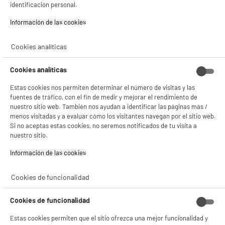
identificación personal.
Información de las cookies‎
Cookies analíticas
BIENVENIDO a ELECTRO
Rechazar todas
Cookies analíticas
BISSELL SPOTCLEAN PRO 1558N 750W Depósito
2,9L Negro Rojo Limpia Tapicerías
DEPOT
Estas cookies nos permiten determinar el número de visitas y las
Quitamanchas Difícil
fuentes de tráfico, con el fin de medir y mejorar el rendimiento de
Con el fin de mejorar tu experiencia, y tras tu consentimiento, ELECTRO DEPOT
Tipo de producto : Limpiador Quitamanchas
y sus socios utilizan cookies que procesan tus datos personales para:
nuestro sitio web. También nos ayudan a identificar las páginas más /
Utilización : Alfombras, moquetas, coches,
- compartir contenido adaptado a tus preferencias
menos visitadas y a evaluar cómo los visitantes navegan por el sitio web.
★★★★★
★★★★★
sofás
- ofrecer publicidad y comunicaciones personalizadas
Si no aceptas estas cookies, no seremos notificados de tu visita a
Funciones : Limpiador quitamanchas
4.6
/5
(
541
)
- facilitar el intercambio de contenido en las redes sociales
nuestro sitio.
- analizar el tráfico en nuestro sitio web Consulta la política de cookies.
149
€
92
Consulta la política de cookies.
.
compare_product
Información de las cookies‎
Pago a
plazos
Si aceptas, la experiencia será aún mejor. Si no acepta, se utilizarán cookies
estadísticas anónimas basadas en tu navegación. Puedes oponerte a su uso
Cookies de funcionalidad
gestionando sus cookies.
¡Buena visita!
Cookies de funcionalidad
✔ ACEPTAR TODAS
Estas cookies permiten que el sitio ofrezca una mejor funcionalidad y