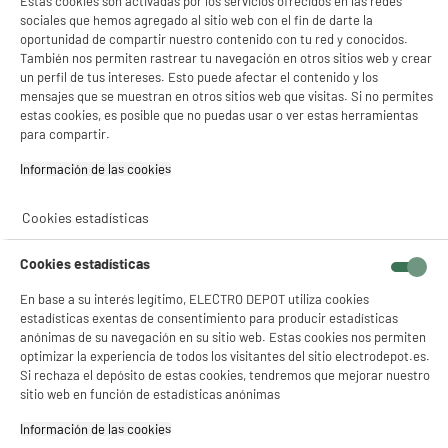
Estas cookies son activadas por los servicios ofrecidos en las redes
★★★★★
★★★★★
sociales que hemos agregado al sitio web con el fin de darte la
249
€
92
4.5
/5
(
1222
)
oportunidad de compartir nuestro contenido con tu red y conocidos.
Pago a
plazos
También nos permiten rastrear tu navegación en otros sitios web y crear
compare_product
un perfil de tus intereses. Esto puede afectar el contenido y los
mensajes que se muestran en otros sitios web que visitas. Si no permites
estas cookies, es posible que no puedas usar o ver estas herramientas
para compartir.
Información de las cookies‎
BY ELECTRODEPOT
Cookies estadísticas
Barbacoa Carbón 6-8 Personas VALBERG
Diámetro 57 cm CH-VAL-KETTLE57
Cookies estadísticas
Número de personas : 8
Superficie de coccion : 55 cm
En base a su interés legítimo, ELECTRO DEPOT utiliza cookies
estadísticas exentas de consentimiento para producir estadísticas
Superficie de coccion : 55 cm
anónimas de su navegación en su sitio web. Estas cookies nos permiten
59
€
96
optimizar la experiencia de todos los visitantes del sitio electrodepot.es.
★★★★★
★★★★★
Si rechaza el depósito de estas cookies, tendremos que mejorar nuestro
4.7
/5
(
235
)
sitio web en función de estadísticas anónimas
compare_product
Información de las cookies‎