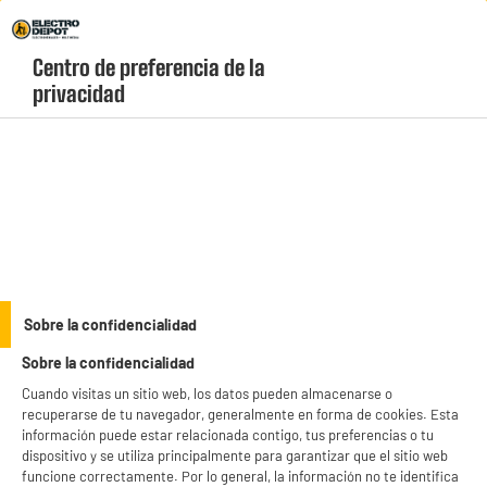
Envio Gratis +99€ y Recogida Gratis en tienda 1h
Centro de preferencia de la 
geolocation-header-icon-text
header-
Carrito
privacidad
Menú
login-
account
Utensilos de cocina
Funda de tela reutilizable x3
Sobre la confidencialidad
Sobre la confidencialidad
Cuando visitas un sitio web, los datos pueden almacenarse o
recuperarse de tu navegador, generalmente en forma de cookies. Esta
información puede estar relacionada contigo, tus preferencias o tu
dispositivo y se utiliza principalmente para garantizar que el sitio web
funcione correctamente. Por lo general, la información no te identifica