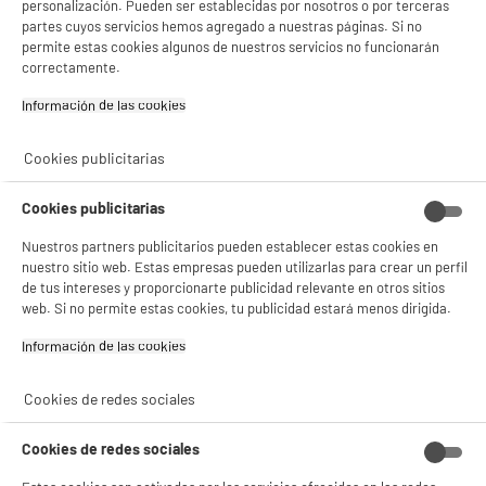
personalización. Pueden ser establecidas por nosotros o por terceras
product_anchor_characteristics
partes cuyos servicios hemos agregado a nuestras páginas. Si no
permite estas cookies algunos de nuestros servicios no funcionarán
correctamente.
2
€
98
Información de las cookies‎
Cookies publicitarias
Cookies publicitarias
Nuestros partners publicitarios pueden establecer estas cookies en
nuestro sitio web. Estas empresas pueden utilizarlas para crear un perfil
de tus intereses y proporcionarte publicidad relevante en otros sitios
web. Si no permite estas cookies, tu publicidad estará menos dirigida.
Información de las cookies‎
Características
Cookies de redes sociales
Tipo de producto
funda
Colores
Estampado
Cookies de redes sociales
Materia principal
Tejido