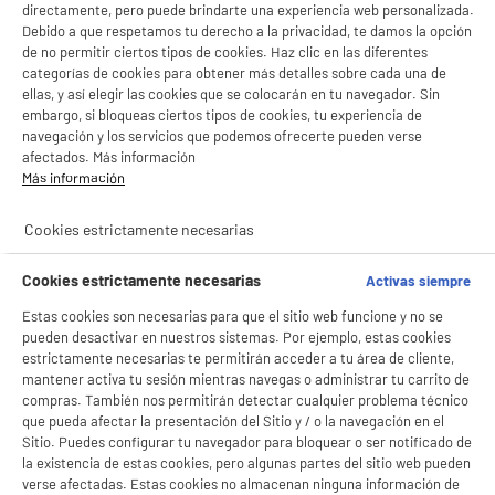
directamente, pero puede brindarte una experiencia web personalizada.
Debido a que respetamos tu derecho a la privacidad, te damos la opción
de no permitir ciertos tipos de cookies. Haz clic en las diferentes
categorías de cookies para obtener más detalles sobre cada una de
ellas, y así elegir las cookies que se colocarán en tu navegador. Sin
embargo, si bloqueas ciertos tipos de cookies, tu experiencia de
navegación y los servicios que podemos ofrecerte pueden verse
afectados. Más información
Más información
Cookies estrictamente necesarias
Cookies estrictamente necesarias
Activas siempre
Estas cookies son necesarias para que el sitio web funcione y no se
BIENVENIDO a ELECTRO
Rechazar todas
pueden desactivar en nuestros sistemas. Por ejemplo, estas cookies
estrictamente necesarias te permitirán acceder a tu área de cliente,
DEPOT
mantener activa tu sesión mientras navegas o administrar tu carrito de
Con el fin de mejorar tu experiencia, y tras tu consentimiento, ELECTRO DEPOT
compras. También nos permitirán detectar cualquier problema técnico
y sus socios utilizan cookies que procesan tus datos personales para:
que pueda afectar la presentación del Sitio y / o la navegación en el
- compartir contenido adaptado a tus preferencias
Sitio. Puedes configurar tu navegador para bloquear o ser notificado de
- ofrecer publicidad y comunicaciones personalizadas
la existencia de estas cookies, pero algunas partes del sitio web pueden
- facilitar el intercambio de contenido en las redes sociales
verse afectadas. Estas cookies no almacenan ninguna información de
- analizar el tráfico en nuestro sitio web Consulta la política de cookies.