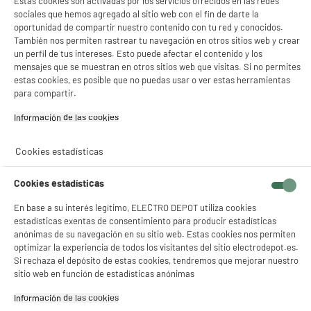
Estas cookies son activadas por los servicios ofrecidos en las redes
sociales que hemos agregado al sitio web con el fin de darte la
Características adicionales
Lote de 3 tapas diámetros:
oportunidad de compartir nuestro contenido con tu red y conocidos.
15,5 cm - 18,5 cm y 21 cm
También nos permiten rastrear tu navegación en otros sitios web y crear
100% algodón lavable a 30°
un perfil de tus intereses. Esto puede afectar el contenido y los
Contorno elástico que
mensajes que se muestran en otros sitios web que visitas. Si no permites
permite adaptarse a
estas cookies, es posible que no puedas usar o ver estas herramientas
diferentes diámetros
para compartir.
Dimensiones del producto
AL 21 cm x AN 21 cm x PR 1 cm
Información de las cookies‎
Dimensiones paquete
AL 25 cm x AN 21,5 cm x PR 1
Cookies estadísticas
cm
Peso bruto
0,05kg
Cookies estadísticas
Nombre del fabricante,
GROUPE CMP
En base a su interés legítimo, ELECTRO DEPOT utiliza cookies
nombre de la empresa o marca
estadísticas exentas de consentimiento para producir estadísticas
registrada
anónimas de su navegación en su sitio web. Estas cookies nos permiten
optimizar la experiencia de todos los visitantes del sitio electrodepot.es.
Dirección de envio
157 AV. CHARLES FLOQUET
Si rechaza el depósito de estas cookies, tendremos que mejorar nuestro
BATIMENT 93150 LE BLANC-
sitio web en función de estadísticas anónimas
MESNIL
Información de las cookies‎