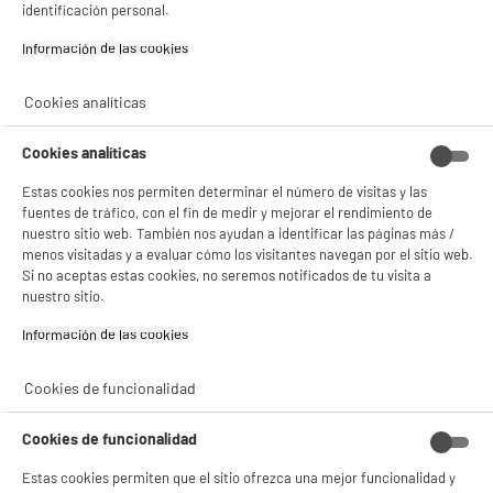
identificación personal.
Consulta la política de cookies.
.
Si aceptas, la experiencia será aún mejor. Si no acepta, se utilizarán cookies
Información de las cookies‎
estadísticas anónimas basadas en tu navegación. Puedes oponerte a su uso
gestionando sus cookies.
Cookies analíticas
¡Buena visita!
✔ ACEPTAR TODAS
Cookies analíticas
Estas cookies nos permiten determinar el número de visitas y las
Gestionar cookies
fuentes de tráfico, con el fin de medir y mejorar el rendimiento de
nuestro sitio web. También nos ayudan a identificar las páginas más /
menos visitadas y a evaluar cómo los visitantes navegan por el sitio web.
Si no aceptas estas cookies, no seremos notificados de tu visita a
nuestro sitio.
Información de las cookies‎
Cookies de funcionalidad
Cookies de funcionalidad
Estas cookies permiten que el sitio ofrezca una mejor funcionalidad y