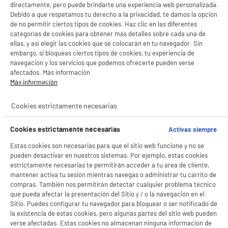
directamente, pero puede brindarte una experiencia web personalizada.
Debido a que respetamos tu derecho a la privacidad, te damos la opción
de no permitir ciertos tipos de cookies. Haz clic en las diferentes
categorías de cookies para obtener más detalles sobre cada una de
ellas, y así elegir las cookies que se colocarán en tu navegador. Sin
embargo, si bloqueas ciertos tipos de cookies, tu experiencia de
navegación y los servicios que podemos ofrecerte pueden verse
afectados. Más información
BIENVENIDO a ELECTRO
Rechazar todas
Más información
DEPOT
product_anchor_characteristics
Cookies estrictamente necesarias
Con el fin de mejorar tu experiencia, y tras tu consentimiento, ELECTRO DEPOT
y sus socios utilizan cookies que procesan tus datos personales para:
1
€
48
- compartir contenido adaptado a tus preferencias
Cookies estrictamente necesarias
Activas siempre
- ofrecer publicidad y comunicaciones personalizadas
- facilitar el intercambio de contenido en las redes sociales
Estas cookies son necesarias para que el sitio web funcione y no se
- analizar el tráfico en nuestro sitio web Consulta la política de cookies.
pueden desactivar en nuestros sistemas. Por ejemplo, estas cookies
Consulta la política de cookies.
.
estrictamente necesarias te permitirán acceder a tu área de cliente,
mantener activa tu sesión mientras navegas o administrar tu carrito de
Si aceptas, la experiencia será aún mejor. Si no acepta, se utilizarán cookies
estadísticas anónimas basadas en tu navegación. Puedes oponerte a su uso
compras. También nos permitirán detectar cualquier problema técnico
gestionando sus cookies.
que pueda afectar la presentación del Sitio y / o la navegación en el
¡Buena visita!
Sitio. Puedes configurar tu navegador para bloquear o ser notificado de
la existencia de estas cookies, pero algunas partes del sitio web pueden
✔ ACEPTAR TODAS
verse afectadas. Estas cookies no almacenan ninguna información de