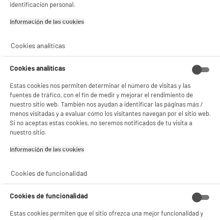
identificación personal.
Gestionar cookies
Garantía incluida :
3 años
Información de las cookies‎
Hasta
agosto 2029
Cookies analíticas
Características
Cookies analíticas
Tipo de producto
Vaso medidor
Estas cookies nos permiten determinar el número de visitas y las
fuentes de tráfico, con el fin de medir y mejorar el rendimiento de
Colores
Estampado
nuestro sitio web. También nos ayudan a identificar las páginas más /
menos visitadas y a evaluar cómo los visitantes navegan por el sitio web.
Materia principal
Plástico
Si no aceptas estas cookies, no seremos notificados de tu visita a
nuestro sitio.
Capacidad
550ml
Información de las cookies‎
Dimensiones del producto
AL 16 cm x AN 8,2 cm x PR 8,2
cm
Cookies de funcionalidad
Dimensiones paquete
AL 16 cm x AN 8,2 cm x PR 8,2
cm
Cookies de funcionalidad
Peso bruto
0,02kg
Estas cookies permiten que el sitio ofrezca una mejor funcionalidad y