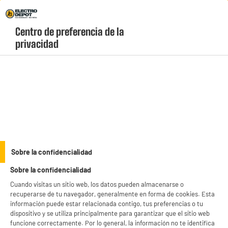
Envio Gratis +99€ y Recogida Gratis en tienda 1h
Centro de preferencia de la 
geolocation-header-icon-text
header-
Carrito
privacidad
Menú
login-
account
Utensilos de cocina
Vaso medidor multigraduación 550ml
Sobre la confidencialidad
Sobre la confidencialidad
Cuando visitas un sitio web, los datos pueden almacenarse o
recuperarse de tu navegador, generalmente en forma de cookies. Esta
información puede estar relacionada contigo, tus preferencias o tu
dispositivo y se utiliza principalmente para garantizar que el sitio web
funcione correctamente. Por lo general, la información no te identifica