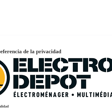
ideal 40m2, VALBERG
eferencia de la privacidad
€
96
159
Pago a
plazos
nción EcoTank EPSON ET-2861
alidad