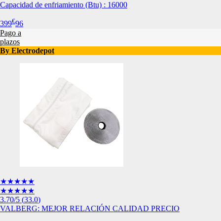
Capacidad de enfriamiento (Btu) : 16000
Esta información pue
que el sitio web fun
€
399
96
experiencia web pers
Pago a
tipos de cookies. Ha
plazos
las cookies que se c
By Electrodepot
los servicios que p
Más información
Cookies estrictam
Estas cookies son ne
cookies estrictament
administrar tu carri
presentación del Sit
existencia de estas 
información de iden
Información de las
★★★★★
★★★★★
3.70
/5
(
33.0
)
Cookies analíticas
VALBERG: MEJOR RELACIÓN CALIDAD PRECIO
Estas cookies nos pe