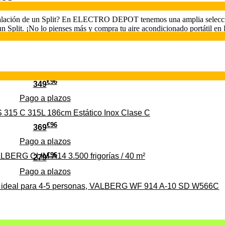
nstalación de un Split? En ELECTRO DEPOT tenemos una amplia selección
de un Split. ¡No lo pienses más y compra tu aire acondicionado portátil 
€
96
349
Pago a
plazos
 315 C 315L 186cm Estático Inox Clase C
€
96
369
Pago a
plazos
€
96
ALBERG CLIM-A14 3.500 frigorías / 40 m²
279
Pago a
plazos
0%, ideal para 4-5 personas, VALBERG WF 914 A-10 SD W566C