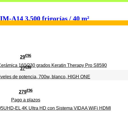
-A14 3.500 frigorías / 40 m²
€
96
29
erámica 160/230 grados Keratin Therapy Pro S8590
€
96
37
iveles de potencia, 700w, blanco, HIGH ONE
€
96
279
Pago a
plazos
HD-EL 4K Ultra HD con Sistema VIDAA WiFi HDMI