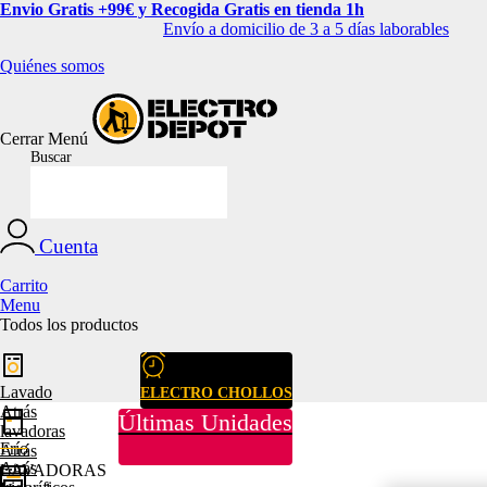
Envio Gratis +99€ y Recogida Gratis en tienda 1h
Envío a domicilio de 3 a 5 días laborables
Quiénes somos
Cerrar
Menú
Buscar
Cuenta
Carrito
Menu
Todos los productos
Lavado
ELECTRO CHOLLOS
Atrás
Últimas Unidades
lavadoras
Frío
Atrás
Atrás
LAVADORAS