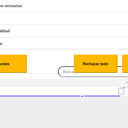
te necesarias
€
42
49
BERG 1,1L Limpia Sofás Alfombras Coche SP3
alidad
as
iales
ustes
Rechazar todo
es
Leg.I
ALBERG CLIM-A16 4.000 frigorías / 50 m²
cialidad
itio web, los datos pueden almacenarse o recuperarse de tu navegador, generalmente