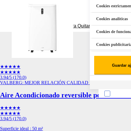
Cookies estrictamen
Cookies analíticas
Aspiradora Quitamanchas 450W VAL
Cookies de funcion
Cookies publicitari
Cookies de redes soc
Guardar aj
★★★★★
Cookies estadísticas
Lista de cooki
★★★★★
3.94
/5
(
170.0
)
VALBERG: MEJOR RELACIÓN CALIDAD PRECIO
Aire Acondicionado reversible portátil V
★★★★★
★★★★★
3.94
/5
(
170.0
)
Sobre la confiden
Cuando visitas un s
Superficie ideal : 50 m²