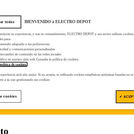
BIENVENIDO a ELECTRO DEPOT
ar todas
 mejorar tu experiencia, y tras tu consentimiento, ELECTRO DEPOT y sus socios utilizan cookies
les para:
ontenido adaptado a tus preferencias
licidad y comunicaciones personalizadas
 intercambio de contenido en las redes sociales
tráfico en nuestro sitio web Consulta la política de cookies.
política de cookies.
.
 experiencia será aún mejor. Si no acepta, se utilizarán cookies estadísticas anónimas basadas en t
te a su uso gestionando sus cookies.
ar cookies
✔ ACEP
to