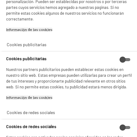
personalización. Pueden ser establecidas por nosotros o por terceras
La plancha de pelo tradicional aporta un calor continuo durante el uso.
partes cuyos servicios hemos agregado a nuestras páginas. Si no
Con el fin de proteger tu cabello, te aconsejamos aplicar un producto
permite estas cookies algunos de nuestros servicios no funcionarán
protector y nutritivo antes de su uso.
correctamente.
Información de las cookies‎
Cookies publicitarias
Cookies publicitarias
Temperatura
Nuestros partners publicitarios pueden establecer estas cookies en
nuestro sitio web. Estas empresas pueden utilizarlas para crear un perfil
230°C MÁX.
de tus intereses y proporcionarte publicidad relevante en otros sitios
web. Si no permite estas cookies, tu publicidad estará menos dirigida.
Información de las cookies‎
Cookies de redes sociales
Interruptor
Cookies de redes sociales
Para mayor seguridad, el botón de encendido/apagado permite