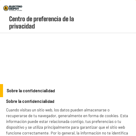
Envio Gratis +99€ y Recogida Gratis en tienda 1h
Centro de preferencia de la 
geolocation-header-icon-text
header-
Carrito
privacidad
Menú
login-
account
Planchas de pelo y cepillos
Plancha de Pelo 45W BE YOU Placas de Cerámica
Temp. máxima 230C BY-HVC02.2
Sobre la confidencialidad
Sobre la confidencialidad
Cuando visitas un sitio web, los datos pueden almacenarse o
recuperarse de tu navegador, generalmente en forma de cookies. Esta
información puede estar relacionada contigo, tus preferencias o tu
dispositivo y se utiliza principalmente para garantizar que el sitio web
funcione correctamente. Por lo general, la información no te identifica