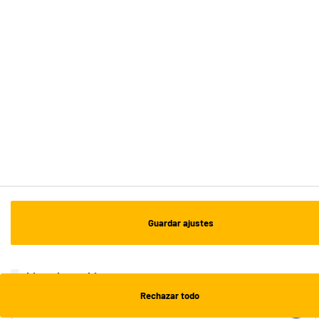
ENVÍO Y RECOGIDA
Recogida en 1h:
Gratuita
Envío a domicilio: 3 - 5 días laborables
ESTAMOS EN CONTACTO
¡DESCARGA NUESTRA APP!
¡SUSCRÍBETE A NUESTRA NEWSLETTER!
Guardar ajustes
OK
¡SÍGUENOS EN REDES!
Lista de cookies
Rechazar todo