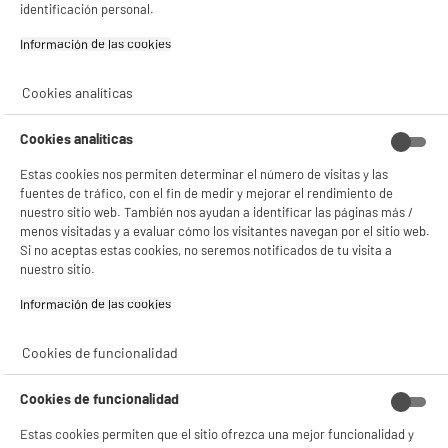
identificación personal.
BIENVENIDO a ELECTRO
Rechazar todas
9
€
92
Información de las cookies‎
DEPOT
Con el fin de mejorar tu experiencia, y tras tu consentimiento, ELECTRO DEPOT
Cookies analíticas
y sus socios utilizan cookies que procesan tus datos personales para:
- compartir contenido adaptado a tus preferencias
- ofrecer publicidad y comunicaciones personalizadas
Cookies analíticas
- facilitar el intercambio de contenido en las redes sociales
- analizar el tráfico en nuestro sitio web Consulta la política de cookies.
Estas cookies nos permiten determinar el número de visitas y las
Consulta la política de cookies.
.
fuentes de tráfico, con el fin de medir y mejorar el rendimiento de
nuestro sitio web. También nos ayudan a identificar las páginas más /
Si aceptas, la experiencia será aún mejor. Si no acepta, se utilizarán cookies
menos visitadas y a evaluar cómo los visitantes navegan por el sitio web.
estadísticas anónimas basadas en tu navegación. Puedes oponerte a su uso
Si no aceptas estas cookies, no seremos notificados de tu visita a
gestionando sus cookies.
nuestro sitio.
¡Buena visita!
Descubre nuestra Plancha de pelo BE YOU BY-
HVC02.2
Información de las cookies‎
✔ ACEPTAR TODAS
Gestionar cookies
Cookies de funcionalidad
Cookies de funcionalidad
Función
Estas cookies permiten que el sitio ofrezca una mejor funcionalidad y