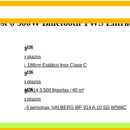
t 6 500W Bluetooth TWS Entr
€
96
349
Pago a
plazos
 315 C 315L 186cm Estático Inox Clase C
€
96
369
Pago a
plazos
€
96
ALBERG CLIM-A14 3.500 frigorías / 40 m²
279
Pago a
plazos
0%, ideal para 4-5 personas, VALBERG WF 914 A-10 SD W566C