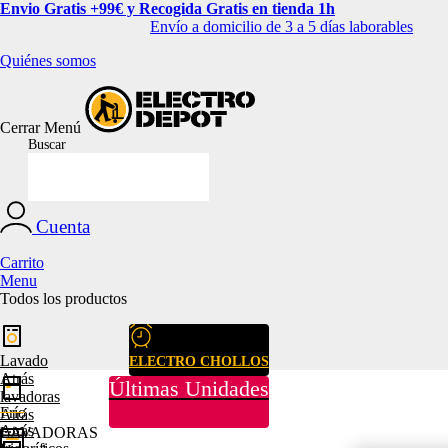
Envio Gratis +99€ y Recogida Gratis en tienda 1h
Envío a domicilio de 3 a 5 días laborables
Quiénes somos
Cerrar
Menú
Buscar
Cuenta
Carrito
Menu
Todos los productos
Lavado
ELECTRO CHOLLOS
Atrás
Últimas Unidades
lavadoras
Frío
Atrás
Atrás
LAVADORAS