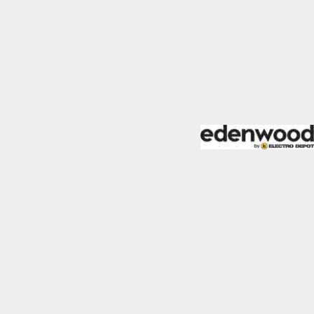
mo los visitantes
.
Desactivado
blecidas por nosotros o
nos de nuestros servicios
Desactivado
den utilizarlas para
stas cookies, tu