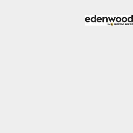
almente para garantizar
ero puede brindarte una
de no permitir ciertos
a de ellas, y así elegir
periencia de navegación y
Activas siempre
mas. Por ejemplo, estas
ientras navegas o
a afectar la
r notificado de la
o almacenan ninguna
Desactivado
 y mejorar el rendimiento