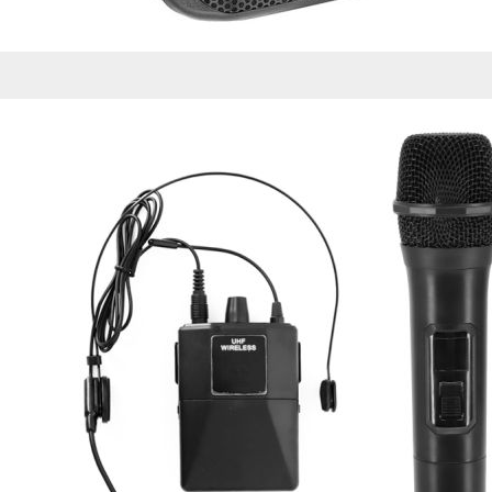
Esta información pue
que el sitio web fun
experiencia web pers
tipos de cookies. Ha
las cookies que se c
los servicios que p
Más información
Cookies estrictam
Estas cookies son ne
cookies estrictament
administrar tu carri
presentación del Sit
existencia de estas 
información de iden
Información de las
Cookies analíticas
Estas cookies nos pe