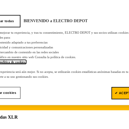
BIENVENIDO a ELECTRO DEPOT
ar todas
 mejorar tu experiencia, y tras tu consentimiento, ELECTRO DEPOT y sus socios utilizan cookies
les para:
ontenido adaptado a tus preferencias
licidad y comunicaciones personalizadas
 intercambio de contenido en las redes sociales
tráfico en nuestro sitio web Consulta la política de cookies.
política de cookies.
.
 experiencia será aún mejor. Si no acepta, se utilizarán cookies estadísticas anónimas basadas en t
te a su uso gestionando sus cookies.
ar cookies
✔ ACEP
adas XLR