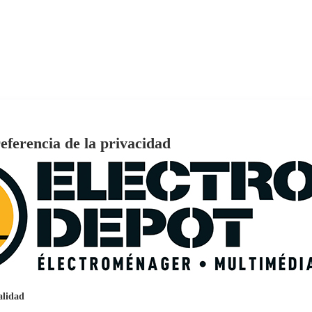
eferencia de la privacidad
€
96
159
Pago a
plazos
nción EcoTank EPSON ET-2861
alidad