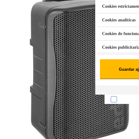
Cookies estrictamen
Cookies analíticas
Aspiradora Quitamanchas 450W VAL
Cookies de funcion
Cookies publicitari
Cookies de redes soc
Guardar aj
Cookies estadísticas
Lista de cooki
Sobre la confiden
Cuando visitas un s