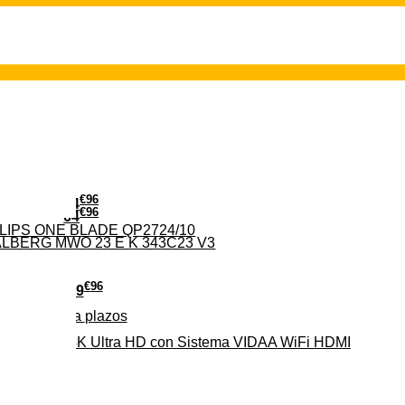
€
96
24
€
96
64
PHILIPS ONE BLADE QP2724/10
 VALBERG MWO 23 E K 343C23 V3
€
96
279
Pago a
plazos
HD-EL 4K Ultra HD con Sistema VIDAA WiFi HDMI