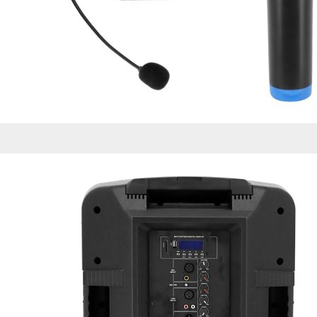
de nuestro sitio web
navegan por el sitio
Información de las
Cookies de funcio
Estas cookies permit
por terceras partes 
no funcionarán corr
Información de las
Cookies publicitar
Nuestros partners pu
crear un perfil de t
publicidad estará me
Información de las
Cookies de redes s