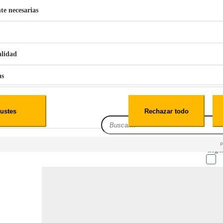
te necesarias
€
42
49
BERG 1,1L Limpia Sofás Alfombras Coche SP3
alidad
as
iales
ustes
Rechazar todo
es
Leg.I
cialidad
itio web, los datos pueden almacenarse o recuperarse de tu navegador, generalmente