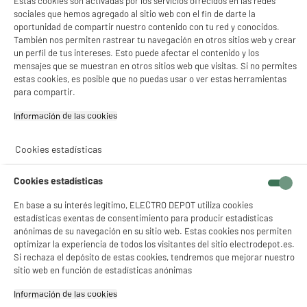
Estas cookies son activadas por los servicios ofrecidos en las redes
10 h
120 vatios
sociales que hemos agregado al sitio web con el fin de darte la
oportunidad de compartir nuestro contenido con tu red y conocidos.
La autonomía es de 10 h, suficiente
La potencia máxima es de 120
para disfrutar de la música toda la
vatios.
También nos permiten rastrear tu navegación en otros sitios web y crear
noche.
un perfil de tus intereses. Esto puede afectar el contenido y los
mensajes que se muestran en otros sitios web que visitas. Si no permites
estas cookies, es posible que no puedas usar o ver estas herramientas
para compartir.
USB-C
Información de las cookies‎
Aux-in
Cookies estadísticas
Conecta tu dispositivo mediante un
cable jack de 3,5 mm.
Cookies estadísticas
En base a su interés legítimo, ELECTRO DEPOT utiliza cookies
estadísticas exentas de consentimiento para producir estadísticas
anónimas de su navegación en su sitio web. Estas cookies nos permiten
optimizar la experiencia de todos los visitantes del sitio electrodepot.es.
Si rechaza el depósito de estas cookies, tendremos que mejorar nuestro
Conexión inalámbrica
TWS
sitio web en función de estadísticas anónimas
Conecta tu dispositivo para un uso
Conecta dos altavoces idénticos
sin cables.
sin cables.
Información de las cookies‎