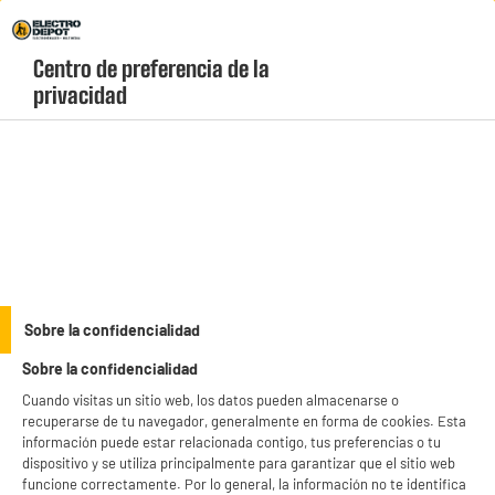
Envio Gratis +99€ y Recogida Gratis en tienda 1h
Centro de preferencia de la 
geolocation-header-icon-text
header-
Carrito
privacidad
Menú
login-
account
Altavoces
Altavoz Bluetooth MUSE 120W con sonido estéreo
envolvente M-970 BT
Sobre la confidencialidad
Sobre la confidencialidad
Cuando visitas un sitio web, los datos pueden almacenarse o
recuperarse de tu navegador, generalmente en forma de cookies. Esta
información puede estar relacionada contigo, tus preferencias o tu
dispositivo y se utiliza principalmente para garantizar que el sitio web
funcione correctamente. Por lo general, la información no te identifica