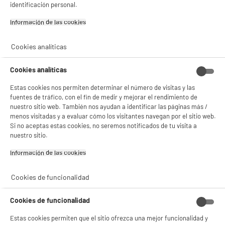
identificación personal.
Información de las cookies‎
BIENVENIDO a ELECTRO
Rechazar todas
DEPOT
Cookies analíticas
Con el fin de mejorar tu experiencia, y tras tu consentimiento, ELECTRO DEPOT
y sus socios utilizan cookies que procesan tus datos personales para:
Cookies analíticas
- compartir contenido adaptado a tus preferencias
- ofrecer publicidad y comunicaciones personalizadas
Estas cookies nos permiten determinar el número de visitas y las
- facilitar el intercambio de contenido en las redes sociales
fuentes de tráfico, con el fin de medir y mejorar el rendimiento de
- analizar el tráfico en nuestro sitio web Consulta la política de cookies.
nuestro sitio web. También nos ayudan a identificar las páginas más /
Consulta la política de cookies.
.
menos visitadas y a evaluar cómo los visitantes navegan por el sitio web.
Si aceptas, la experiencia será aún mejor. Si no acepta, se utilizarán cookies
Si no aceptas estas cookies, no seremos notificados de tu visita a
estadísticas anónimas basadas en tu navegación. Puedes oponerte a su uso
nuestro sitio.
gestionando sus cookies.
¡Buena visita!
Información de las cookies‎
✔ ACEPTAR TODAS
Cookies de funcionalidad
Gestionar cookies
Cookies de funcionalidad
Estas cookies permiten que el sitio ofrezca una mejor funcionalidad y