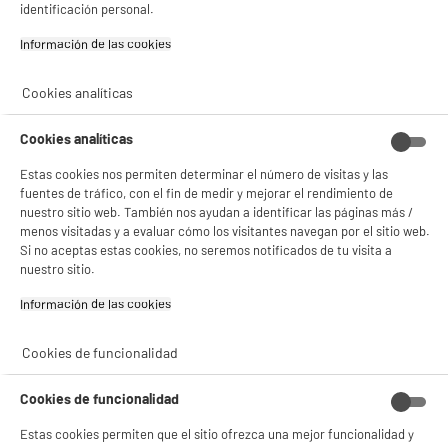
identificación personal.
BIENVENIDO a ELECTRO
Rechazar todas
Información de las cookies‎
DEPOT
product_anchor_characteristics
Con el fin de mejorar tu experiencia, y tras tu consentimiento, ELECTRO DEPOT
Cookies analíticas
y sus socios utilizan cookies que procesan tus datos personales para:
68
€
96
- compartir contenido adaptado a tus preferencias
- ofrecer publicidad y comunicaciones personalizadas
Cookies analíticas
0
€
08
Cuyo
- facilitar el intercambio de contenido en las redes sociales
- analizar el tráfico en nuestro sitio web Consulta la política de cookies.
Estas cookies nos permiten determinar el número de visitas y las
Consulta la política de cookies.
.
fuentes de tráfico, con el fin de medir y mejorar el rendimiento de
nuestro sitio web. También nos ayudan a identificar las páginas más /
Si aceptas, la experiencia será aún mejor. Si no acepta, se utilizarán cookies
menos visitadas y a evaluar cómo los visitantes navegan por el sitio web.
estadísticas anónimas basadas en tu navegación. Puedes oponerte a su uso
Si no aceptas estas cookies, no seremos notificados de tu visita a
gestionando sus cookies.
¡Buena visita!
nuestro sitio.
Información de las cookies‎
✔ ACEPTAR TODAS
Gestionar cookies
Cookies de funcionalidad
Descubre nuestro Altavoz EDENWOOD TUB 60W
V2
Cookies de funcionalidad
Estas cookies permiten que el sitio ofrezca una mejor funcionalidad y