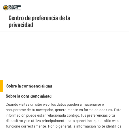
Envio Gratis +99€ y Recogida Gratis en tienda 1h
Centro de preferencia de la 
geolocation-header-icon-text
header-
Carrito
privacidad
Menú
login-
account
Altavoces
BY ELECTRODEPOT
Sobre la confidencialidad
Altavoz portátil Bluetooth 60w EDENWOOD
Sobre la confidencialidad
Resistencia al Agua IPX5 con Luces y Conexión TWS,
TUB 60W V2
Cuando visitas un sitio web, los datos pueden almacenarse o
recuperarse de tu navegador, generalmente en forma de cookies. Esta
información puede estar relacionada contigo, tus preferencias o tu
dispositivo y se utiliza principalmente para garantizar que el sitio web
funcione correctamente. Por lo general, la información no te identifica