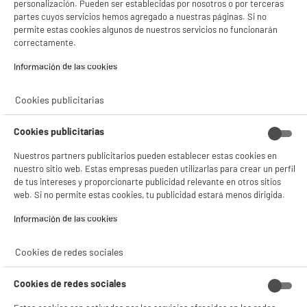
personalización. Pueden ser establecidas por nosotros o por terceras
partes cuyos servicios hemos agregado a nuestras páginas. Si no
permite estas cookies algunos de nuestros servicios no funcionarán
10,5h
60 vatios
correctamente.
La autonomía es de 10,5h, suficiente
La potencia máxima es de 60
Información de las cookies‎
para disfrutar de la música toda la
vatios.
velada.
Cookies publicitarias
Cookies publicitarias
USB-C
Nuestros partners publicitarios pueden establecer estas cookies en
nuestro sitio web. Estas empresas pueden utilizarlas para crear un perfil
Aux-in
de tus intereses y proporcionarte publicidad relevante en otros sitios
Conecta tu dispositivo mediante un
web. Si no permite estas cookies, tu publicidad estará menos dirigida.
cable jack de 3,5 mm.
Información de las cookies‎
Cookies de redes sociales
Cookies de redes sociales
Conexión inalámbrica
TWS