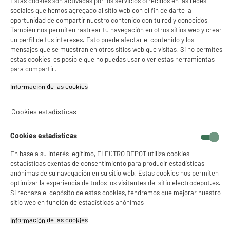
Estas cookies son activadas por los servicios ofrecidos en las redes
Conecta tu dispositivo para un uso
Conecta dos altavoces idénticos
sociales que hemos agregado al sitio web con el fin de darte la
sin cables.
sin cables.
oportunidad de compartir nuestro contenido con tu red y conocidos.
También nos permiten rastrear tu navegación en otros sitios web y crear
¡Con
EDENWOOD
, disfruta de una experiencia sonora única!
un perfil de tus intereses. Esto puede afectar el contenido y los
Eliges
calidad
con la
mejor relación calidad-precio
.
mensajes que se muestran en otros sitios web que visitas. Si no permites
estas cookies, es posible que no puedas usar o ver estas herramientas
para compartir.
Comprados juntos habitualmente
Información de las cookies‎
Cookies estadísticas
BY ELECTRODEPOT
Cookies estadísticas
En base a su interés legítimo, ELECTRO DEPOT utiliza cookies
estadísticas exentas de consentimiento para producir estadísticas
anónimas de su navegación en su sitio web. Estas cookies nos permiten
optimizar la experiencia de todos los visitantes del sitio electrodepot.es.
Si rechaza el depósito de estas cookies, tendremos que mejorar nuestro
Altavoz portátil
Globo de luz LED
sitio web en función de estadísticas anónimas
Bluetooth 60w
BOOMTONEDJ
EDENWOOD
SUNBALL
Información de las cookies‎
68
14
€96
€96
Resistencia al Agua