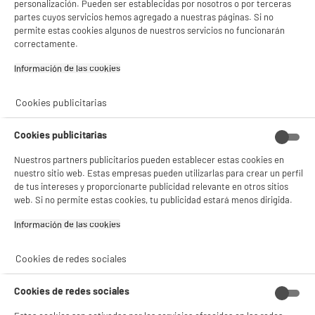
personalización. Pueden ser establecidas por nosotros o por terceras
partes cuyos servicios hemos agregado a nuestras páginas. Si no
permite estas cookies algunos de nuestros servicios no funcionarán
correctamente.
product_anchor_characteristics
Información de las cookies‎
19
€
96
Cookies publicitarias
0
€
13
Cuyo
Cookies publicitarias
Nuestros partners publicitarios pueden establecer estas cookies en
nuestro sitio web. Estas empresas pueden utilizarlas para crear un perfil
de tus intereses y proporcionarte publicidad relevante en otros sitios
web. Si no permite estas cookies, tu publicidad estará menos dirigida.
Información de las cookies‎
Comprados juntos habitualmente
Cookies de redes sociales
Cookies de redes sociales
PRECIO IMBATIBLE