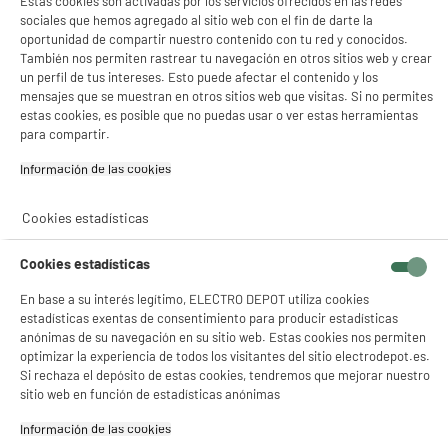
Estas cookies son activadas por los servicios ofrecidos en las redes
sociales que hemos agregado al sitio web con el fin de darte la
oportunidad de compartir nuestro contenido con tu red y conocidos.
También nos permiten rastrear tu navegación en otros sitios web y crear
un perfil de tus intereses. Esto puede afectar el contenido y los
mensajes que se muestran en otros sitios web que visitas. Si no permites
estas cookies, es posible que no puedas usar o ver estas herramientas
para compartir.
Arrocera 1L 400w HIGH
Papel de cocina XXL
ONE HO-CR1L-BL
SOFT POWER 300
Información de las cookies‎
servicios decorado
19
3
€96
€49
Cookies estadísticas
Total Price :
23.45€
Cookies estadísticas
En base a su interés legítimo, ELECTRO DEPOT utiliza cookies
estadísticas exentas de consentimiento para producir estadísticas
anónimas de su navegación en su sitio web. Estas cookies nos permiten
Recogemos tu antiguo dispositivo
optimizar la experiencia de todos los visitantes del sitio electrodepot.es.
Recogemos
gratuitamente
tu antiguo
Si rechaza el depósito de estas cookies, tendremos que mejorar nuestro
electrodoméstico.
sitio web en función de estadísticas anónimas
Más información
Información de las cookies‎