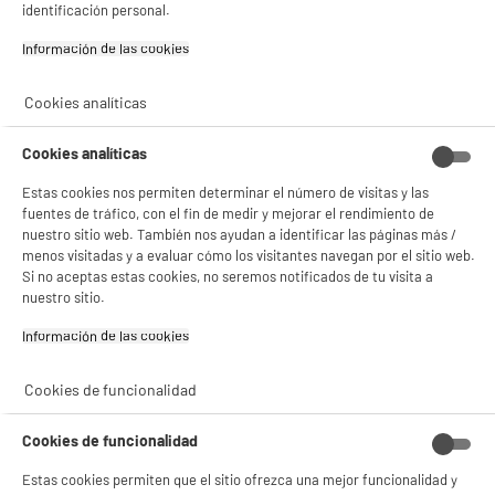
identificación personal.
Información de las cookies‎
BIENVENIDO a ELECTRO
Rechazar todas
Cookies analíticas
DEPOT
Con el fin de mejorar tu experiencia, y tras tu consentimiento, ELECTRO DEPOT
Cookies analíticas
y sus socios utilizan cookies que procesan tus datos personales para:
- compartir contenido adaptado a tus preferencias
Estas cookies nos permiten determinar el número de visitas y las
- ofrecer publicidad y comunicaciones personalizadas
fuentes de tráfico, con el fin de medir y mejorar el rendimiento de
- facilitar el intercambio de contenido en las redes sociales
nuestro sitio web. También nos ayudan a identificar las páginas más /
- analizar el tráfico en nuestro sitio web Consulta la política de cookies.
menos visitadas y a evaluar cómo los visitantes navegan por el sitio web.
Consulta la política de cookies.
.
Si no aceptas estas cookies, no seremos notificados de tu visita a
nuestro sitio.
Si aceptas, la experiencia será aún mejor. Si no acepta, se utilizarán cookies
estadísticas anónimas basadas en tu navegación. Puedes oponerte a su uso
Información de las cookies‎
gestionando sus cookies.
¡Buena visita!
Cookies de funcionalidad
✔ ACEPTAR TODAS
Cookies de funcionalidad
Gestionar cookies
Estas cookies permiten que el sitio ofrezca una mejor funcionalidad y