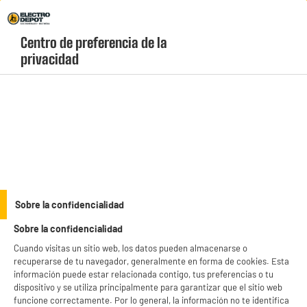
Envio Gratis +99€ y Recogida Gratis en tienda 1h
Centro de preferencia de la 
geolocation-header-icon-text
header-
Carrito
privacidad
Menú
login-
account
Arroceras y cocción al vapor
PRECIO IMBATIBLE
Sobre la confidencialidad
Arrocera 1L 400w HIGH ONE HO-CR1L-BL
Sobre la confidencialidad
Cuando visitas un sitio web, los datos pueden almacenarse o
recuperarse de tu navegador, generalmente en forma de cookies. Esta
información puede estar relacionada contigo, tus preferencias o tu
dispositivo y se utiliza principalmente para garantizar que el sitio web
funcione correctamente. Por lo general, la información no te identifica