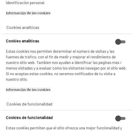
identificación personal.
Información de las cookies‎
Cookies analíticas
Cookies analíticas
Estas cookies nos permiten determinar el número de visitas y las
fuentes de tráfico, con el fin de medir y mejorar el rendimiento de
nuestro sitio web. También nos ayudan a identificar las páginas más /
BIENVENIDO a ELECTRO
Rechazar todas
menos visitadas y a evaluar cómo los visitantes navegan por el sitio web.
DEPOT
Si no aceptas estas cookies, no seremos notificados de tu visita a
nuestro sitio.
Con el fin de mejorar tu experiencia, y tras tu consentimiento, ELECTRO DEPOT
y sus socios utilizan cookies que procesan tus datos personales para:
Información de las cookies‎
- compartir contenido adaptado a tus preferencias
- ofrecer publicidad y comunicaciones personalizadas
- facilitar el intercambio de contenido en las redes sociales
Cookies de funcionalidad
- analizar el tráfico en nuestro sitio web Consulta la política de cookies.
Consulta la política de cookies.
.
Cookies de funcionalidad
Si aceptas, la experiencia será aún mejor. Si no acepta, se utilizarán cookies
estadísticas anónimas basadas en tu navegación. Puedes oponerte a su uso
Estas cookies permiten que el sitio ofrezca una mejor funcionalidad y
gestionando sus cookies.