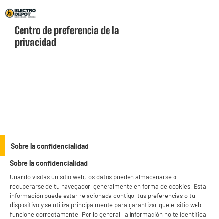
Envio Gratis +99€ y Recogida Gratis en tienda 1h
Centro de preferencia de la 
geolocation-header-icon-text
header-
Carrito
privacidad
Menú
login-
account
Aspiradoras escoba y de mano
ELECTROCHOLLOS
Sobre la confidencialidad
Aspiradora Escoba sin cable, Potencia 65AW,
Sobre la confidencialidad
Autonomia 50min, HOOVER HF1 MAX HOME
Cuando visitas un sitio web, los datos pueden almacenarse o
recuperarse de tu navegador, generalmente en forma de cookies. Esta
información puede estar relacionada contigo, tus preferencias o tu
dispositivo y se utiliza principalmente para garantizar que el sitio web
funcione correctamente. Por lo general, la información no te identifica