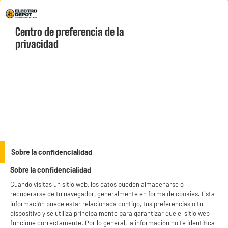
Envio Gratis +99€ y Recogida Gratis en tienda 1h
Centro de preferencia de la 
geolocation-header-icon-text
header-
Carrito
privacidad
Menú
login-
account
Aspiradoras escoba y de mano
BY ELECTRODEPOT
Sobre la confidencialidad
Aspiradora inalámbrica con tubo flexible, 100aw,
Sobre la confidencialidad
todos tipos de suelos, Autonomia 70min VALBERG
S10 FLEX V2
Cuando visitas un sitio web, los datos pueden almacenarse o
recuperarse de tu navegador, generalmente en forma de cookies. Esta
información puede estar relacionada contigo, tus preferencias o tu
dispositivo y se utiliza principalmente para garantizar que el sitio web
funcione correctamente. Por lo general, la información no te identifica