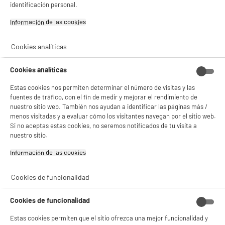
identificación personal.
Información de las cookies‎
Cookies analíticas
BIENVENIDO a ELECTRO
Rechazar todas
DEPOT
Cookies analíticas
Con el fin de mejorar tu experiencia, y tras tu consentimiento, ELECTRO DEPOT
Estas cookies nos permiten determinar el número de visitas y las
y sus socios utilizan cookies que procesan tus datos personales para:
fuentes de tráfico, con el fin de medir y mejorar el rendimiento de
- compartir contenido adaptado a tus preferencias
nuestro sitio web. También nos ayudan a identificar las páginas más /
- ofrecer publicidad y comunicaciones personalizadas
menos visitadas y a evaluar cómo los visitantes navegan por el sitio web.
- facilitar el intercambio de contenido en las redes sociales
- analizar el tráfico en nuestro sitio web Consulta la política de cookies.
Si no aceptas estas cookies, no seremos notificados de tu visita a
Consulta la política de cookies.
.
nuestro sitio.
Si aceptas, la experiencia será aún mejor. Si no acepta, se utilizarán cookies
Información de las cookies‎
estadísticas anónimas basadas en tu navegación. Puedes oponerte a su uso
gestionando sus cookies.
¡Buena visita!
Cookies de funcionalidad
✔ ACEPTAR TODAS
Cookies de funcionalidad
Gestionar cookies
Estas cookies permiten que el sitio ofrezca una mejor funcionalidad y