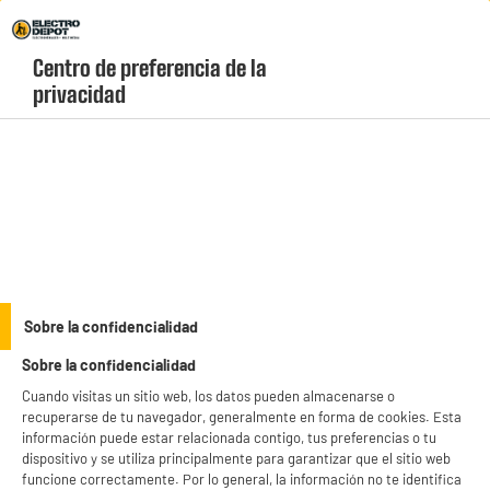
Envio Gratis +99€ y Recogida Gratis en tienda 1h
Centro de preferencia de la 
geolocation-header-icon-text
header-
Carrito
privacidad
Menú
login-
account
Accesorios
Recambio 2 unidades para mopa de microfibra 100
Grados Vileda Steam
Sobre la confidencialidad
Sobre la confidencialidad
Cuando visitas un sitio web, los datos pueden almacenarse o
recuperarse de tu navegador, generalmente en forma de cookies. Esta
información puede estar relacionada contigo, tus preferencias o tu
dispositivo y se utiliza principalmente para garantizar que el sitio web
funcione correctamente. Por lo general, la información no te identifica