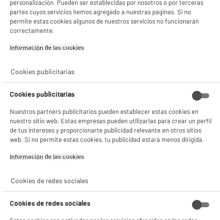
personalización. Pueden ser establecidas por nosotros o por terceras
Dimensiones del producto
AL 17 cm x AN 25 cm x PR 2,5
partes cuyos servicios hemos agregado a nuestras páginas. Si no
cm
permite estas cookies algunos de nuestros servicios no funcionarán
correctamente.
Nombre del fabricante,
FHP-VILEDA
Información de las cookies‎
nombre de la empresa o marca
registrada
Cookies publicitarias
Dirección de envio
4 AVENUE LAURENT CELY
92600 ASNIERES-SUR-SEINE
Cookies publicitarias
correo electrónico
SERVICE@VILEDA.COM
Nuestros partners publicitarios pueden establecer estas cookies en
Código del artículo
983249
nuestro sitio web. Estas empresas pueden utilizarlas para crear un perfil
de tus intereses y proporcionarte publicidad relevante en otros sitios
web. Si no permite estas cookies, tu publicidad estará menos dirigida.
Información de las cookies‎
Cookies de redes sociales
Cookies de redes sociales