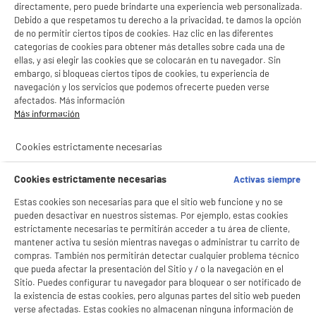
directamente, pero puede brindarte una experiencia web personalizada.
Debido a que respetamos tu derecho a la privacidad, te damos la opción
de no permitir ciertos tipos de cookies. Haz clic en las diferentes
categorías de cookies para obtener más detalles sobre cada una de
ellas, y así elegir las cookies que se colocarán en tu navegador. Sin
embargo, si bloqueas ciertos tipos de cookies, tu experiencia de
navegación y los servicios que podemos ofrecerte pueden verse
afectados. Más información
Más información
BIENVENIDO a ELECTRO
Rechazar todas
Cookies estrictamente necesarias
DEPOT
Con el fin de mejorar tu experiencia, y tras tu consentimiento, ELECTRO DEPOT
Cookies estrictamente necesarias
Activas siempre
y sus socios utilizan cookies que procesan tus datos personales para:
Estas cookies son necesarias para que el sitio web funcione y no se
- compartir contenido adaptado a tus preferencias
- ofrecer publicidad y comunicaciones personalizadas
pueden desactivar en nuestros sistemas. Por ejemplo, estas cookies
- facilitar el intercambio de contenido en las redes sociales
estrictamente necesarias te permitirán acceder a tu área de cliente,
- analizar el tráfico en nuestro sitio web Consulta la política de cookies.
mantener activa tu sesión mientras navegas o administrar tu carrito de
Consulta la política de cookies.
.
compras. También nos permitirán detectar cualquier problema técnico
que pueda afectar la presentación del Sitio y / o la navegación en el
Si aceptas, la experiencia será aún mejor. Si no acepta, se utilizarán cookies
Sitio. Puedes configurar tu navegador para bloquear o ser notificado de
estadísticas anónimas basadas en tu navegación. Puedes oponerte a su uso
la existencia de estas cookies, pero algunas partes del sitio web pueden
gestionando sus cookies.
product_anchor_characteristics
verse afectadas. Estas cookies no almacenan ninguna información de
¡Buena visita!