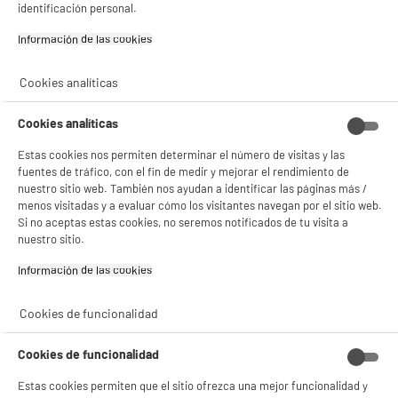
identificación personal.
11
€
96
✔ ACEPTAR TODAS
Información de las cookies‎
Gestionar cookies
Cookies analíticas
Cookies analíticas
Estas cookies nos permiten determinar el número de visitas y las
fuentes de tráfico, con el fin de medir y mejorar el rendimiento de
nuestro sitio web. También nos ayudan a identificar las páginas más /
menos visitadas y a evaluar cómo los visitantes navegan por el sitio web.
Si no aceptas estas cookies, no seremos notificados de tu visita a
Garantía incluida :
3 años
nuestro sitio.
Hasta
agosto 2029
Información de las cookies‎
Cookies de funcionalidad
Características
Marca
VILEDA
Cookies de funcionalidad
Tipo de producto
Recambio para mopa
Estas cookies permiten que el sitio ofrezca una mejor funcionalidad y