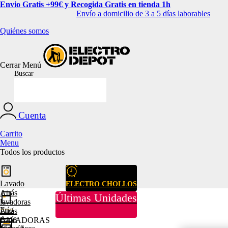
Envio Gratis +99€ y Recogida Gratis en tienda 1h
Envío a domicilio de 3 a 5 días laborables
Quiénes somos
Cerrar
Menú
Buscar
Cuenta
Carrito
Menu
Todos los productos
Lavado
ELECTRO CHOLLOS
Atrás
Últimas Unidades
lavadoras
Frío
Atrás
Atrás
LAVADORAS