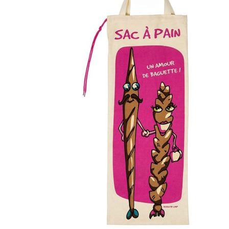
Esta información pue
que el sitio web fun
experiencia web pers
tipos de cookies. Ha
las cookies que se c
los servicios que p
Más información
Cookies estrictam
Estas cookies son ne
cookies estrictament
administrar tu carri
presentación del Sit
existencia de estas 
información de iden
Información de las
Cookies analíticas
Estas cookies nos pe