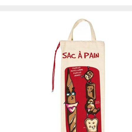
de nuestro sitio web
navegan por el sitio
Información de las
Cookies de funcio
Estas cookies permit
por terceras partes 
no funcionarán corr
Información de las
Cookies publicitar
Nuestros partners pu
crear un perfil de t
publicidad estará me
Información de las
Cookies de redes s