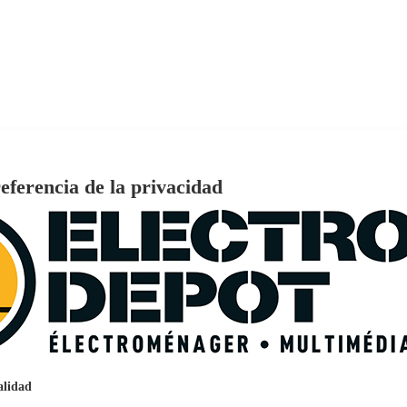
eferencia de la privacidad
€
96
159
Pago a
plazos
nción EcoTank EPSON ET-2861
alidad