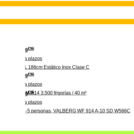
€
96
349
Pago a
plazos
 315 C 315L 186cm Estático Inox Clase C
€
96
369
Pago a
plazos
€
96
ALBERG CLIM-A14 3.500 frigorías / 40 m²
279
Pago a
plazos
0%, ideal para 4-5 personas, VALBERG WF 914 A-10 SD W566C