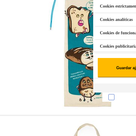
Cookies estrictamen
Cookies analíticas
Aspiradora Quitamanchas 450W VAL
Cookies de funcion
Cookies publicitari
Cookies de redes soc
Guardar aj
Cookies estadísticas
Lista de cooki
Sobre la confiden
Cuando visitas un s