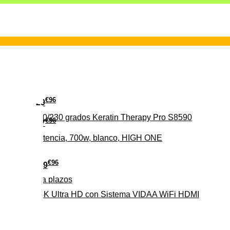
€
96
29
erámica 160/230 grados Keratin Therapy Pro S8590
€
96
37
iveles de potencia, 700w, blanco, HIGH ONE
€
96
279
Pago a
plazos
HD-EL 4K Ultra HD con Sistema VIDAA WiFi HDMI