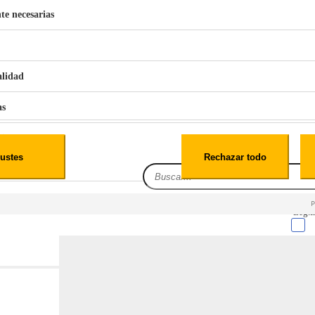
te necesarias
€
42
49
BERG 1,1L Limpia Sofás Alfombras Coche SP3
alidad
as
iales
ustes
Rechazar todo
es
Leg.I
cialidad
itio web, los datos pueden almacenarse o recuperarse de tu navegador, generalmente