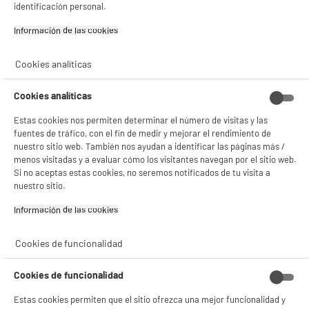
identificación personal.
7
€
93
Si aceptas, la experiencia será aún mejor. Si no acepta, se utilizarán cookies
Información de las cookies‎
estadísticas anónimas basadas en tu navegación. Puedes oponerte a su uso
0
€
13
Cuyo
gestionando sus cookies.
¡Buena visita!
Cookies analíticas
✔ ACEPTAR TODAS
Cookies analíticas
Gestionar cookies
Estas cookies nos permiten determinar el número de visitas y las
fuentes de tráfico, con el fin de medir y mejorar el rendimiento de
nuestro sitio web. También nos ayudan a identificar las páginas más /
menos visitadas y a evaluar cómo los visitantes navegan por el sitio web.
Si no aceptas estas cookies, no seremos notificados de tu visita a
nuestro sitio.
Recogemos tu antiguo dispositivo
Recogemos
gratuitamente
tu antiguo
Información de las cookies‎
electrodoméstico.
Más información
Cookies de funcionalidad
Cookies de funcionalidad
Características
Estas cookies permiten que el sitio ofrezca una mejor funcionalidad y
Marca
XANLITE