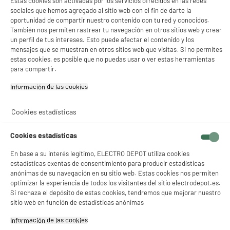
Estas cookies son activadas por los servicios ofrecidos en las redes
de ahorro energético
sociales que hemos agregado al sitio web con el fin de darte la
Número de ciclos de
oportunidad de compartir nuestro contenido con tu red y conocidos.
encendido: 30.000
También nos permiten rastrear tu navegación en otros sitios web y crear
Ángulo: 250°
un perfil de tus intereses. Esto puede afectar el contenido y los
Tensión 230V
mensajes que se muestran en otros sitios web que visitas. Si no permites
estas cookies, es posible que no puedas usar o ver estas herramientas
Dimensiones paquete
AL 48 cm x AN 21,5 cm x PR
para compartir.
22 cm
Información de las cookies‎
Peso bruto
0,18kg
Nombre del fabricante,
YANTEC
Cookies estadísticas
nombre de la empresa o marca
registrada
Cookies estadísticas
Dirección de envio
92 BD VICTOR HUGO 92110
En base a su interés legítimo, ELECTRO DEPOT utiliza cookies
CLICHY
estadísticas exentas de consentimiento para producir estadísticas
anónimas de su navegación en su sitio web. Estas cookies nos permiten
correo electrónico
CONTACT@XANLITE-
optimizar la experiencia de todos los visitantes del sitio electrodepot.es.
GROUP.COM
Si rechaza el depósito de estas cookies, tendremos que mejorar nuestro
sitio web en función de estadísticas anónimas
Código del artículo
962701
Información de las cookies‎