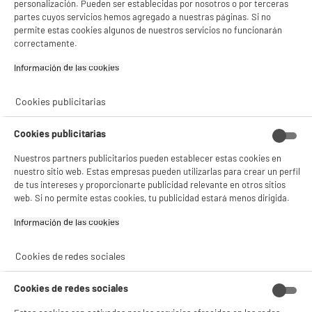
personalización. Pueden ser establecidas por nosotros o por terceras
partes cuyos servicios hemos agregado a nuestras páginas. Si no
Tipo
Ampolla
permite estas cookies algunos de nuestros servicios no funcionarán
correctamente.
Casquillo
E14
Información de las cookies‎
Potencia (W)
5W
Equivalence en incandescente
40W
Cookies publicitarias
(W)
Cookies publicitarias
Vida útil (h)
15 000h
Nuestros partners publicitarios pueden establecer estas cookies en
Color de la luz
Blanco neutro
nuestro sitio web. Estas empresas pueden utilizarlas para crear un perfil
de tus intereses y proporcionarte publicidad relevante en otros sitios
Lúmenes
470lm
web. Si no permite estas cookies, tu publicidad estará menos dirigida.
Aparato conectado
No
Información de las cookies‎
Compatibilidad con Siri/ con
No
el assistante Google
Cookies de redes sociales
Clase energética
F
Cookies de redes sociales
Características adicionales
Plus producto: Más del 80 %