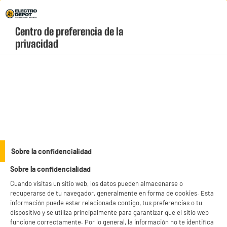
Envio Gratis +99€ y Recogida Gratis en tienda 1h
Centro de preferencia de la 
geolocation-header-icon-text
header-
Carrito
privacidad
Menú
login-
account
Iluminación del hogar
Pack 3 bombillas LED vela XANLITE E14/5W
Sobre la confidencialidad
Sobre la confidencialidad
Cuando visitas un sitio web, los datos pueden almacenarse o
recuperarse de tu navegador, generalmente en forma de cookies. Esta
información puede estar relacionada contigo, tus preferencias o tu
dispositivo y se utiliza principalmente para garantizar que el sitio web
funcione correctamente. Por lo general, la información no te identifica