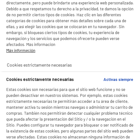
directamente, pero puede brindarte una experiencia web personalizada.
Debido a que respetamos tu derecho a la privacidad, te damos la opción
de no permitir ciertos tipos de cookies. Haz clic en las diferentes
categorías de cookies para obtener más detalles sobre cada una de
ellas, y así elegir las cookies que se colocarán en tu navegador. Sin
embargo, si bloqueas ciertos tipos de cookies, tu experiencia de
navegación y los servicios que podemos ofrecerte pueden verse
afectados. Más información
Más información
Cookies estrictamente necesarias
Cookies estrictamente necesarias
Activas siempre
BIENVENIDO a ELECTRO
Rechazar todas
Estas cookies son necesarias para que el sitio web funcione y no se
pueden desactivar en nuestros sistemas. Por ejemplo, estas cookies
DEPOT
estrictamente necesarias te permitirán acceder a tu área de cliente,
Con el fin de mejorar tu experiencia, y tras tu consentimiento, ELECTRO DEPOT
mantener activa tu sesión mientras navegas o administrar tu carrito de
y sus socios utilizan cookies que procesan tus datos personales para:
compras. También nos permitirán detectar cualquier problema técnico
- compartir contenido adaptado a tus preferencias
que pueda afectar la presentación del Sitio y / o la navegación en el
- ofrecer publicidad y comunicaciones personalizadas
Sitio. Puedes configurar tu navegador para bloquear o ser notificado de
- facilitar el intercambio de contenido en las redes sociales
la existencia de estas cookies, pero algunas partes del sitio web pueden
product_anchor_characteristics
- analizar el tráfico en nuestro sitio web Consulta la política de cookies.
verse afectadas. Estas cookies no almacenan ninguna información de
Consulta la política de cookies.
.