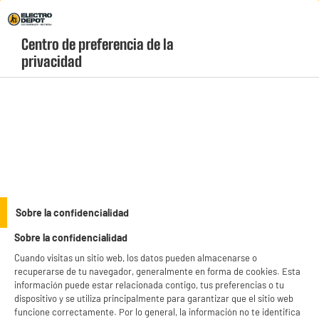
Envio Gratis +99€ y Recogida Gratis en tienda 1h
Centro de preferencia de la 
geolocation-header-icon-text
header-
Carrito
privacidad
Menú
login-
account
Cafeteras de cápsulas
ELECTROCHOLLOS
Sobre la confidencialidad
Cafetera de cápsulas KRUPS DOLCE GUSTO YY3888FD
Sobre la confidencialidad
Mini Me - gris
Cuando visitas un sitio web, los datos pueden almacenarse o
recuperarse de tu navegador, generalmente en forma de cookies. Esta
información puede estar relacionada contigo, tus preferencias o tu
dispositivo y se utiliza principalmente para garantizar que el sitio web
funcione correctamente. Por lo general, la información no te identifica