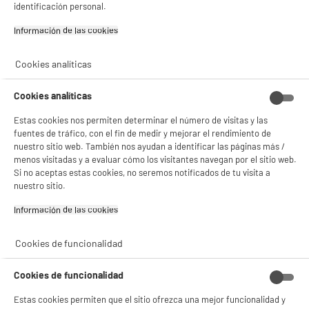
identificación personal.
Información de las cookies‎
Cookies analíticas
BIENVENIDO a ELECTRO
Rechazar todas
DEPOT
Cookies analíticas
Con el fin de mejorar tu experiencia, y tras tu consentimiento, ELECTRO DEPOT
Estas cookies nos permiten determinar el número de visitas y las
y sus socios utilizan cookies que procesan tus datos personales para:
fuentes de tráfico, con el fin de medir y mejorar el rendimiento de
- compartir contenido adaptado a tus preferencias
nuestro sitio web. También nos ayudan a identificar las páginas más /
- ofrecer publicidad y comunicaciones personalizadas
menos visitadas y a evaluar cómo los visitantes navegan por el sitio web.
- facilitar el intercambio de contenido en las redes sociales
Si no aceptas estas cookies, no seremos notificados de tu visita a
- analizar el tráfico en nuestro sitio web Consulta la política de cookies.
nuestro sitio.
Consulta la política de cookies.
.
Si aceptas, la experiencia será aún mejor. Si no acepta, se utilizarán cookies
Información de las cookies‎
estadísticas anónimas basadas en tu navegación. Puedes oponerte a su uso
gestionando sus cookies.
Cookies de funcionalidad
¡Buena visita!
✔ ACEPTAR TODAS
Cookies de funcionalidad
Estas cookies permiten que el sitio ofrezca una mejor funcionalidad y
Gestionar cookies