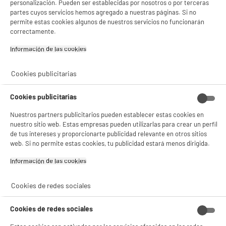
personalización. Pueden ser establecidas por nosotros o por terceras
partes cuyos servicios hemos agregado a nuestras páginas. Si no
permite estas cookies algunos de nuestros servicios no funcionarán
correctamente.
Información de las cookies‎
Cookies publicitarias
Cookies publicitarias
Nuestros partners publicitarios pueden establecer estas cookies en
nuestro sitio web. Estas empresas pueden utilizarlas para crear un perfil
de tus intereses y proporcionarte publicidad relevante en otros sitios
web. Si no permite estas cookies, tu publicidad estará menos dirigida.
Información de las cookies‎
product_anchor_characteristics
Cookies de redes sociales
59
€
96
Cookies de redes sociales
0
€
12
Cuyo
0
€
24
Cuyo