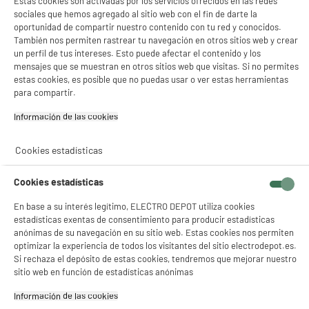
Estas cookies son activadas por los servicios ofrecidos en las redes
sociales que hemos agregado al sitio web con el fin de darte la
oportunidad de compartir nuestro contenido con tu red y conocidos.
También nos permiten rastrear tu navegación en otros sitios web y crear
un perfil de tus intereses. Esto puede afectar el contenido y los
mensajes que se muestran en otros sitios web que visitas. Si no permites
estas cookies, es posible que no puedas usar o ver estas herramientas
para compartir.
Información de las cookies‎
Cookies estadísticas
Descripción
Cookies estadísticas
¡Descubre nuestra cafetera de cápsulas Krups!
En base a su interés legítimo, ELECTRO DEPOT utiliza cookies
estadísticas exentas de consentimiento para producir estadísticas
anónimas de su navegación en su sitio web. Estas cookies nos permiten
• Tipo: Cafetera expres monodosis.
optimizar la experiencia de todos los visitantes del sitio electrodepot.es.
Si rechaza el depósito de estas cookies, tendremos que mejorar nuestro
• Potencia: 1500 vatios.
sitio web en función de estadísticas anónimas
• Capacidad del depósito: 0,8 litros.
Esta cafetera de cápsulas Krups te permitirá preparar un delicioso
Información de las cookies‎
café de forma rápida y sencilla.