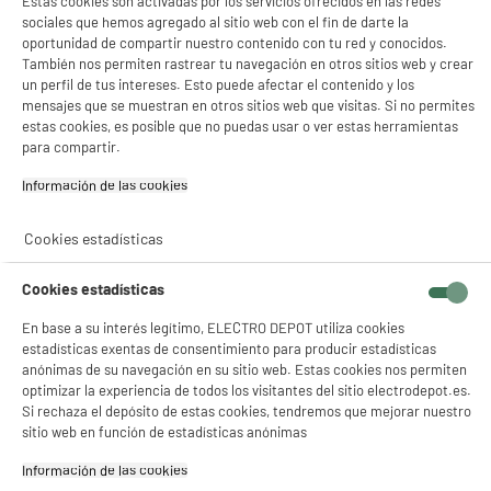
Estas cookies son activadas por los servicios ofrecidos en las redes
39
9
€96
€90
ONE CH 60 W302C V2
sociales que hemos agregado al sitio web con el fin de darte la
oportunidad de compartir nuestro contenido con tu red y conocidos.
También nos permiten rastrear tu navegación en otros sitios web y crear
Total Price :
49.86€
un perfil de tus intereses. Esto puede afectar el contenido y los
mensajes que se muestran en otros sitios web que visitas. Si no permites
estas cookies, es posible que no puedas usar o ver estas herramientas
para compartir.
Recogemos tu antiguo dispositivo
Información de las cookies‎
Recogemos
gratuitamente
tu antiguo
electrodoméstico.
Más información
Cookies estadísticas
Garantía incluida :
3 años
Cookies estadísticas
Hasta
agosto 2029
Cambio por uno nuevo o por un cupón canjeable
En base a su interés legítimo, ELECTRO DEPOT utiliza cookies
estadísticas exentas de consentimiento para producir estadísticas
anónimas de su navegación en su sitio web. Estas cookies nos permiten
optimizar la experiencia de todos los visitantes del sitio electrodepot.es.
Características
Si rechaza el depósito de estas cookies, tendremos que mejorar nuestro
sitio web en función de estadísticas anónimas
Marca
HIGH ONE
Información de las cookies‎
Tipo
Campana extractora clásica"