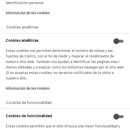
identificación personal.
BIENVENIDO a ELECTRO
Rechazar todas
DEPOT
Información de las cookies‎
Con el fin de mejorar tu experiencia, y tras tu consentimiento, ELECTRO DEPOT
y sus socios utilizan cookies que procesan tus datos personales para:
Cookies analíticas
- compartir contenido adaptado a tus preferencias
- ofrecer publicidad y comunicaciones personalizadas
Cookies analíticas
- facilitar el intercambio de contenido en las redes sociales
- analizar el tráfico en nuestro sitio web Consulta la política de cookies.
Estas cookies nos permiten determinar el número de visitas y las
Consulta la política de cookies.
.
fuentes de tráfico, con el fin de medir y mejorar el rendimiento de
Si aceptas, la experiencia será aún mejor. Si no acepta, se utilizarán cookies
nuestro sitio web. También nos ayudan a identificar las páginas más /
estadísticas anónimas basadas en tu navegación. Puedes oponerte a su uso
menos visitadas y a evaluar cómo los visitantes navegan por el sitio web.
gestionando sus cookies.
Si no aceptas estas cookies, no seremos notificados de tu visita a
¡Buena visita!
nuestro sitio.
product_anchor_characteristics
✔ ACEPTAR TODAS
Información de las cookies‎
39
€
96
Gestionar cookies
Cookies de funcionalidad
0
€
10
Cuyo
0
€
30
Cuyo
Cookies de funcionalidad
Descarga el ficha de producto
Estas cookies permiten que el sitio ofrezca una mejor funcionalidad y