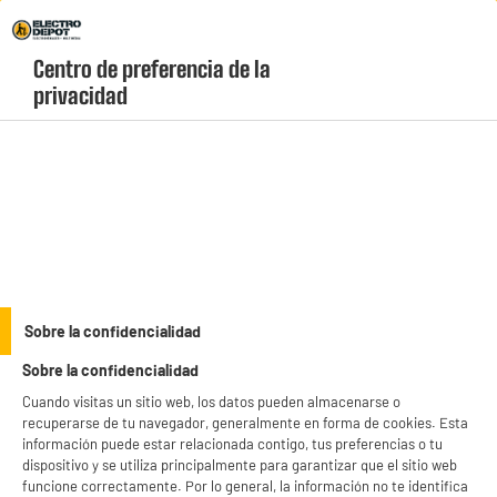
Envio Gratis +99€ y Recogida Gratis en tienda 1h
Centro de preferencia de la 
geolocation-header-icon-text
header-
Carrito
privacidad
Menú
login-
account
Campanas convencionales
PRECIO IMBATIBLE
Sobre la confidencialidad
CAMPANA CONVENCIONAL 60cm blanca, 213m3/h,
Sobre la confidencialidad
HIGH ONE CH 60 W302C V2
Cuando visitas un sitio web, los datos pueden almacenarse o
recuperarse de tu navegador, generalmente en forma de cookies. Esta
información puede estar relacionada contigo, tus preferencias o tu
dispositivo y se utiliza principalmente para garantizar que el sitio web
funcione correctamente. Por lo general, la información no te identifica