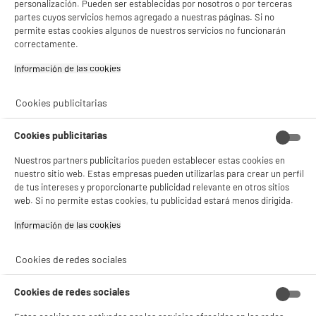
personalización. Pueden ser establecidas por nosotros o por terceras
partes cuyos servicios hemos agregado a nuestras páginas. Si no
permite estas cookies algunos de nuestros servicios no funcionarán
correctamente.
Información de las cookies‎
Cookies publicitarias
Comprados juntos habitualmente
Cookies publicitarias
Nuestros partners publicitarios pueden establecer estas cookies en
PRECIO IMBATIBLE
nuestro sitio web. Estas empresas pueden utilizarlas para crear un perfil
de tus intereses y proporcionarte publicidad relevante en otros sitios
A
web. Si no permite estas cookies, tu publicidad estará menos dirigida.
Información de las cookies‎
Cookies de redes sociales
CAMPANA
FILTRO CARBÓN UNIV
Cookies de redes sociales
CONVENCIONAL 60cm
SUJECIÓN
blanca, 213m3/h, HIGH
ELECTRODEPOT