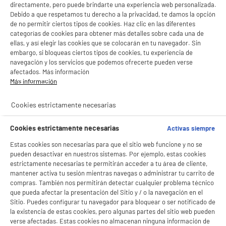
directamente, pero puede brindarte una experiencia web personalizada.
Debido a que respetamos tu derecho a la privacidad, te damos la opción
de no permitir ciertos tipos de cookies. Haz clic en las diferentes
categorías de cookies para obtener más detalles sobre cada una de
ellas, y así elegir las cookies que se colocarán en tu navegador. Sin
embargo, si bloqueas ciertos tipos de cookies, tu experiencia de
navegación y los servicios que podemos ofrecerte pueden verse
afectados. Más información
Más información
Cookies estrictamente necesarias
Cookies estrictamente necesarias
Activas siempre
BIENVENIDO a ELECTRO
Rechazar todas
Estas cookies son necesarias para que el sitio web funcione y no se
DEPOT
pueden desactivar en nuestros sistemas. Por ejemplo, estas cookies
Con el fin de mejorar tu experiencia, y tras tu consentimiento, ELECTRO DEPOT
estrictamente necesarias te permitirán acceder a tu área de cliente,
y sus socios utilizan cookies que procesan tus datos personales para:
mantener activa tu sesión mientras navegas o administrar tu carrito de
- compartir contenido adaptado a tus preferencias
compras. También nos permitirán detectar cualquier problema técnico
- ofrecer publicidad y comunicaciones personalizadas
que pueda afectar la presentación del Sitio y / o la navegación en el
- facilitar el intercambio de contenido en las redes sociales
Sitio. Puedes configurar tu navegador para bloquear o ser notificado de
- analizar el tráfico en nuestro sitio web Consulta la política de cookies.
Consulta la política de cookies.
.
la existencia de estas cookies, pero algunas partes del sitio web pueden
verse afectadas. Estas cookies no almacenan ninguna información de