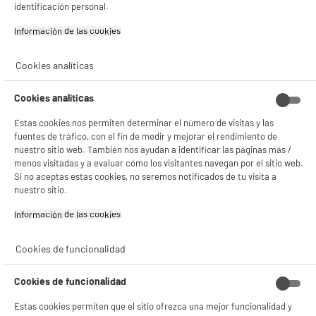
Si aceptas, la experiencia será aún mejor. Si no acepta, se utilizarán cookies
identificación personal.
estadísticas anónimas basadas en tu navegación. Puedes oponerte a su uso
gestionando sus cookies.
Información de las cookies‎
¡Buena visita!
Cookies analíticas
✔ ACEPTAR TODAS
Gestionar cookies
Cookies analíticas
Estas cookies nos permiten determinar el número de visitas y las
fuentes de tráfico, con el fin de medir y mejorar el rendimiento de
nuestro sitio web. También nos ayudan a identificar las páginas más /
menos visitadas y a evaluar cómo los visitantes navegan por el sitio web.
Si no aceptas estas cookies, no seremos notificados de tu visita a
product_anchor_characteristics
nuestro sitio.
Información de las cookies‎
17
€
96
Cookies de funcionalidad
Cookies de funcionalidad
Estas cookies permiten que el sitio ofrezca una mejor funcionalidad y