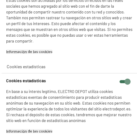
Estas cookies son activadas por los servicios ofrecidos en las redes
Peso neto
0,04kg
sociales que hemos agregado al sitio web con el fin de darte la
Nombre del fabricante,
ELECTRO DEPOT FRANCE
oportunidad de compartir nuestro contenido con tu red y conocidos.
También nos permiten rastrear tu navegación en otros sitios web y crear
nombre de la empresa o marca
un perfil de tus intereses. Esto puede afectar el contenido y los
registrada
mensajes que se muestran en otros sitios web que visitas. Si no permites
Dirección de envio
1 ROUTE DE VENDEVILLE
estas cookies, es posible que no puedas usar o ver estas herramientas
para compartir.
59155 FACHES THUMESNIL
Información de las cookies‎
correo electrónico
PRODUCTSUPPORT@CONTAC
T.ELECTRODEPOT.FR
Cookies estadísticas
Código del artículo
989146
Cookies estadísticas
En base a su interés legítimo, ELECTRO DEPOT utiliza cookies
estadísticas exentas de consentimiento para producir estadísticas
anónimas de su navegación en su sitio web. Estas cookies nos permiten
optimizar la experiencia de todos los visitantes del sitio electrodepot.es.
Si rechaza el depósito de estas cookies, tendremos que mejorar nuestro
sitio web en función de estadísticas anónimas
Información de las cookies‎