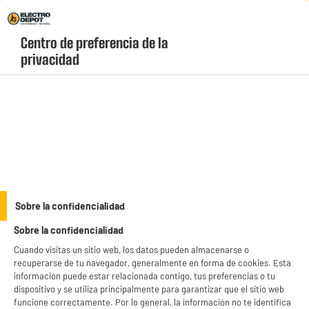
Envio Gratis +99€ y Recogida Gratis en tienda 1h
Centro de preferencia de la 
geolocation-header-icon-text
header-
Carrito
privacidad
Menú
login-
account
Cargadores, cables y adaptadores
BY ELECTRODEPOT
Sobre la confidencialidad
Adaptador EDENWOOD SECTEUR 25W USB C +CA
Sobre la confidencialidad
Cuando visitas un sitio web, los datos pueden almacenarse o
recuperarse de tu navegador, generalmente en forma de cookies. Esta
información puede estar relacionada contigo, tus preferencias o tu
dispositivo y se utiliza principalmente para garantizar que el sitio web
funcione correctamente. Por lo general, la información no te identifica