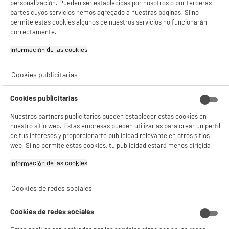
personalización. Pueden ser establecidas por nosotros o por terceras
partes cuyos servicios hemos agregado a nuestras páginas. Si no
permite estas cookies algunos de nuestros servicios no funcionarán
correctamente.
Información de las cookies‎
Garantía incluida :
3 años
Hasta
agosto 2029
Cambio por uno nuevo o por un cupón canjeable
Cookies publicitarias
Cookies publicitarias
Características
Nuestros partners publicitarios pueden establecer estas cookies en
nuestro sitio web. Estas empresas pueden utilizarlas para crear un perfil
Marca
EDENWOOD
de tus intereses y proporcionarte publicidad relevante en otros sitios
web. Si no permite estas cookies, tu publicidad estará menos dirigida.
Tipo de producto
Adaptador USB
Información de las cookies‎
Colores
Negro
Plus produit balisage
100% PRECIOS BAJOS
Cookies de redes sociales
Référence constructeur
SECTEUR 25W USB C +CABLE
Cookies de redes sociales
USB C