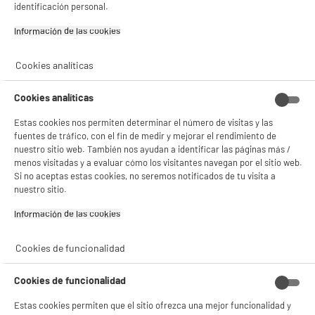
✔ ACEPTAR TODAS
identificación personal.
Garantía incluida :
3 años
Hasta
agosto 2029
Información de las cookies‎
Gestionar cookies
Cookies analíticas
Características
Cookies analíticas
Marca
COSMETIC CLUB
Estas cookies nos permiten determinar el número de visitas y las
Plus produit balisage
100% PRECIOS BAJOS
fuentes de tráfico, con el fin de medir y mejorar el rendimiento de
nuestro sitio web. También nos ayudan a identificar las páginas más /
Tipo de producto
Cepillo para cuero cabelludo
menos visitadas y a evaluar cómo los visitantes navegan por el sitio web.
Si no aceptas estas cookies, no seremos notificados de tu visita a
Dimensiones del producto
AL 24,6 cm x AN 8,2 cm x PR
nuestro sitio.
3,8 cm
Información de las cookies‎
Dimensiones paquete
AL 28,8 cm x AN 0,2 cm x PR
3,8 cm
Cookies de funcionalidad
Peso bruto
0,115kg
Cookies de funcionalidad
Nombre del fabricante,
GROUPE CMP
nombre de la empresa o marca
Estas cookies permiten que el sitio ofrezca una mejor funcionalidad y
registrada