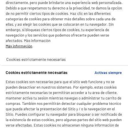
directamente, pero puede brindarte una experiencia web personalizada.
Debido a que respetamos tu derecho a la privacidad, te damos la opción
de no permitir ciertos tipos de cookies. Haz clic en las diferentes
categorías de cookies para obtener más detalles sobre cada una de
ellas, y así elegir las cookies que se colocarán en tu navegador. Sin
embargo, si bloqueas ciertos tipos de cookies, tu experiencia de
navegación y los servicios que podemos ofrecerte pueden verse
afectados. Más información
Más información
BIENVENIDO a ELECTRO
Rechazar todas
product_anchor_characteristics
DEPOT
Cookies estrictamente necesarias
2
€
95
Con el fin de mejorar tu experiencia, y tras tu consentimiento, ELECTRO DEPOT
y sus socios utilizan cookies que procesan tus datos personales para:
Cookies estrictamente necesarias
Activas siempre
- compartir contenido adaptado a tus preferencias
- ofrecer publicidad y comunicaciones personalizadas
Estas cookies son necesarias para que el sitio web funcione y no se
- facilitar el intercambio de contenido en las redes sociales
pueden desactivar en nuestros sistemas. Por ejemplo, estas cookies
- analizar el tráfico en nuestro sitio web Consulta la política de cookies.
estrictamente necesarias te permitirán acceder a tu área de cliente,
Consulta la política de cookies.
.
mantener activa tu sesión mientras navegas o administrar tu carrito de
compras. También nos permitirán detectar cualquier problema técnico
Si aceptas, la experiencia será aún mejor. Si no acepta, se utilizarán cookies
que pueda afectar la presentación del Sitio y / o la navegación en el
estadísticas anónimas basadas en tu navegación. Puedes oponerte a su uso
gestionando sus cookies.
Sitio. Puedes configurar tu navegador para bloquear o ser notificado de
¡Buena visita!
la existencia de estas cookies, pero algunas partes del sitio web pueden
verse afectadas. Estas cookies no almacenan ninguna información de