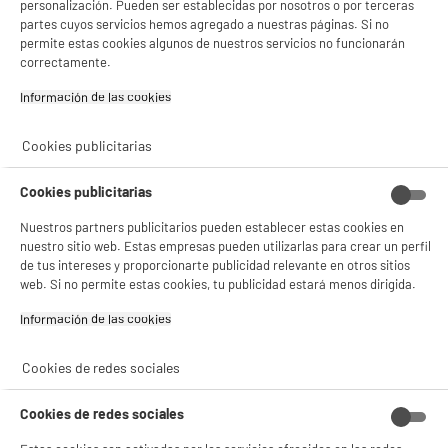
personalización. Pueden ser establecidas por nosotros o por terceras
partes cuyos servicios hemos agregado a nuestras páginas. Si no
Dirección de envio
157 AV. CHARLES FLOQUET
permite estas cookies algunos de nuestros servicios no funcionarán
BATIMENT 93150 LE BLANC-
correctamente.
MESNIL
Información de las cookies‎
correo electrónico
CONTACT@CMP-PARIS.COM
Código del artículo
10011895
Cookies publicitarias
Cookies publicitarias
Nuestros partners publicitarios pueden establecer estas cookies en
nuestro sitio web. Estas empresas pueden utilizarlas para crear un perfil
de tus intereses y proporcionarte publicidad relevante en otros sitios
web. Si no permite estas cookies, tu publicidad estará menos dirigida.
Información de las cookies‎
Cookies de redes sociales
Cookies de redes sociales