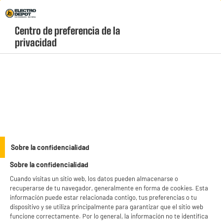
Envio Gratis +99€ y Recogida Gratis en tienda 1h
Centro de preferencia de la 
geolocation-header-icon-text
header-
Carrito
privacidad
Menú
login-
account
Manicura y pedicura
Cepillo COSMETIC CLUB KAWAII
Sobre la confidencialidad
Sobre la confidencialidad
Cuando visitas un sitio web, los datos pueden almacenarse o
recuperarse de tu navegador, generalmente en forma de cookies. Esta
información puede estar relacionada contigo, tus preferencias o tu
dispositivo y se utiliza principalmente para garantizar que el sitio web
funcione correctamente. Por lo general, la información no te identifica