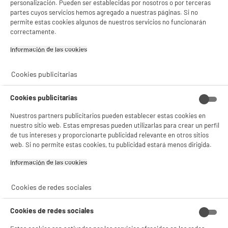
personalización. Pueden ser establecidas por nosotros o por terceras
partes cuyos servicios hemos agregado a nuestras páginas. Si no
permite estas cookies algunos de nuestros servicios no funcionarán
correctamente.
product_anchor_characteristics
Información de las cookies‎
69
€
96
Cookies publicitarias
0
€
02
Cuyo
Cookies publicitarias
Nuestros partners publicitarios pueden establecer estas cookies en
nuestro sitio web. Estas empresas pueden utilizarlas para crear un perfil
de tus intereses y proporcionarte publicidad relevante en otros sitios
web. Si no permite estas cookies, tu publicidad estará menos dirigida.
Información de las cookies‎
Cookies de redes sociales
Descubre nuestro cepillo de dientes ORAL-B iO3S
Cookies de redes sociales