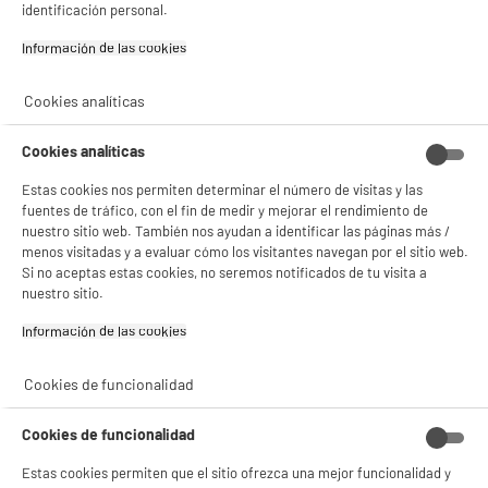
identificación personal.
Información de las cookies‎
Cookies analíticas
BIENVENIDO a ELECTRO
Rechazar todas
Cookies analíticas
DEPOT
Estas cookies nos permiten determinar el número de visitas y las
Con el fin de mejorar tu experiencia, y tras tu consentimiento, ELECTRO DEPOT
y sus socios utilizan cookies que procesan tus datos personales para:
fuentes de tráfico, con el fin de medir y mejorar el rendimiento de
- compartir contenido adaptado a tus preferencias
nuestro sitio web. También nos ayudan a identificar las páginas más /
- ofrecer publicidad y comunicaciones personalizadas
menos visitadas y a evaluar cómo los visitantes navegan por el sitio web.
- facilitar el intercambio de contenido en las redes sociales
Si no aceptas estas cookies, no seremos notificados de tu visita a
- analizar el tráfico en nuestro sitio web Consulta la política de cookies.
nuestro sitio.
Consulta la política de cookies.
.
Información de las cookies‎
Si aceptas, la experiencia será aún mejor. Si no acepta, se utilizarán cookies
estadísticas anónimas basadas en tu navegación. Puedes oponerte a su uso
gestionando sus cookies.
Cookies de funcionalidad
¡Buena visita!
Cookies de funcionalidad
✔ ACEPTAR TODAS
Estas cookies permiten que el sitio ofrezca una mejor funcionalidad y
Gestionar cookies