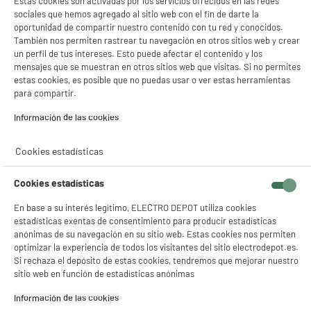
Estas cookies son activadas por los servicios ofrecidos en las redes
sociales que hemos agregado al sitio web con el fin de darte la
oportunidad de compartir nuestro contenido con tu red y conocidos.
También nos permiten rastrear tu navegación en otros sitios web y crear
un perfil de tus intereses. Esto puede afectar el contenido y los
Alimentación
mensajes que se muestran en otros sitios web que visitas. Si no permites
estas cookies, es posible que no puedas usar o ver estas herramientas
Funciona con batería.
para compartir.
Información de las cookies‎
Cookies estadísticas
Cookies estadísticas
Función
En base a su interés legítimo, ELECTRO DEPOT utiliza cookies
El cepillo de dientes ROTATIVO tiene un cabezal redondo que oscila de
estadísticas exentas de consentimiento para producir estadísticas
izquierda a derecha. Permite eliminar la placa dental realizando
anónimas de su navegación en su sitio web. Estas cookies nos permiten
movimientos circulares.
optimizar la experiencia de todos los visitantes del sitio electrodepot.es.
Si rechaza el depósito de estas cookies, tendremos que mejorar nuestro
sitio web en función de estadísticas anónimas
Información de las cookies‎