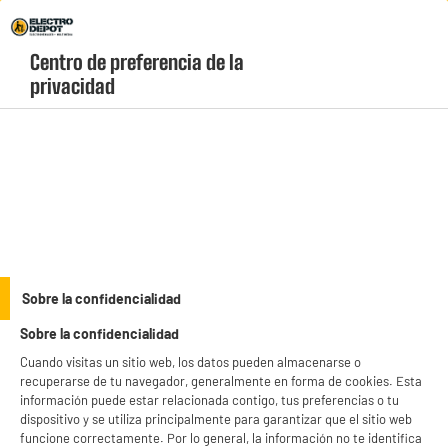
Envio Gratis +99€ y Recogida Gratis en tienda 1h
Centro de preferencia de la 
geolocation-header-icon-text
header-
Carrito
privacidad
Menú
login-
account
Cepillos de dientes
Cepillo dientes ORAL-B VITALITY Pro Kids Frozen
Sobre la confidencialidad
Sobre la confidencialidad
Cuando visitas un sitio web, los datos pueden almacenarse o
recuperarse de tu navegador, generalmente en forma de cookies. Esta
información puede estar relacionada contigo, tus preferencias o tu
dispositivo y se utiliza principalmente para garantizar que el sitio web
funcione correctamente. Por lo general, la información no te identifica