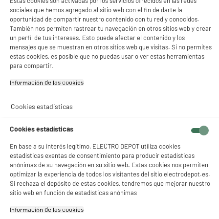
Estas cookies son activadas por los servicios ofrecidos en las redes
sociales que hemos agregado al sitio web con el fin de darte la
oportunidad de compartir nuestro contenido con tu red y conocidos.
También nos permiten rastrear tu navegación en otros sitios web y crear
un perfil de tus intereses. Esto puede afectar el contenido y los
mensajes que se muestran en otros sitios web que visitas. Si no permites
Comprados juntos habitualmente
estas cookies, es posible que no puedas usar o ver estas herramientas
para compartir.
Información de las cookies‎
PRECIO IMBATIBLE
Cookies estadísticas
Cookies estadísticas
En base a su interés legítimo, ELECTRO DEPOT utiliza cookies
estadísticas exentas de consentimiento para producir estadísticas
Cepillo dientes ORAL-
Irrigador dental y bucal
anónimas de su navegación en su sitio web. Estas cookies nos permiten
B VITALITY Pro Kids
LANAFORM 1200
optimizar la experiencia de todos los visitantes del sitio electrodepot.es.
Frozen
pulsaciones/min
Si rechaza el depósito de estas cookies, tendremos que mejorar nuestro
29
34
€96
€96
Blanco Tanque 300ml
sitio web en función de estadísticas anónimas
WF-100
Información de las cookies‎
Total Price :
64.92€