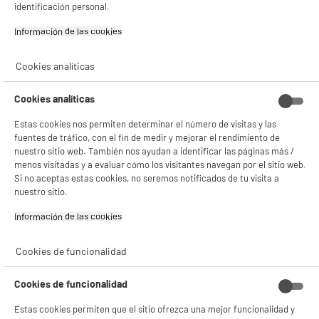
identificación personal.
Información de las cookies‎
Cookies analíticas
BIENVENIDO a ELECTRO
Rechazar todas
DEPOT
Cookies analíticas
Con el fin de mejorar tu experiencia, y tras tu consentimiento, ELECTRO DEPOT
Estas cookies nos permiten determinar el número de visitas y las
y sus socios utilizan cookies que procesan tus datos personales para:
fuentes de tráfico, con el fin de medir y mejorar el rendimiento de
- compartir contenido adaptado a tus preferencias
- ofrecer publicidad y comunicaciones personalizadas
nuestro sitio web. También nos ayudan a identificar las páginas más /
- facilitar el intercambio de contenido en las redes sociales
menos visitadas y a evaluar cómo los visitantes navegan por el sitio web.
- analizar el tráfico en nuestro sitio web Consulta la política de cookies.
Si no aceptas estas cookies, no seremos notificados de tu visita a
Consulta la política de cookies.
.
nuestro sitio.
Si aceptas, la experiencia será aún mejor. Si no acepta, se utilizarán cookies
Información de las cookies‎
estadísticas anónimas basadas en tu navegación. Puedes oponerte a su uso
gestionando sus cookies.
¡Buena visita!
Cookies de funcionalidad
✔ ACEPTAR TODAS
Cookies de funcionalidad
Gestionar cookies
Estas cookies permiten que el sitio ofrezca una mejor funcionalidad y