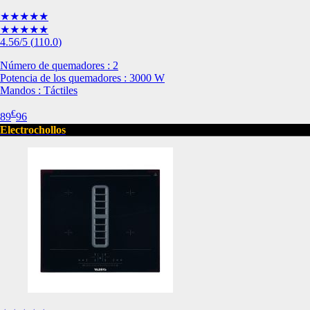
de nuestro sitio web
★★★★★
navegan por el sitio
★★★★★
Información de las
4.56
/5
(
110.0
)
Número de quemadores : 2
Potencia de los quemadores : 3000 W
Cookies de funcio
Mandos : Táctiles
Estas cookies permit
€
89
96
por terceras partes 
Electrochollos
no funcionarán corr
Información de las
Cookies publicitar
Nuestros partners pu
crear un perfil de t
publicidad estará me
Información de las
Cookies de redes s