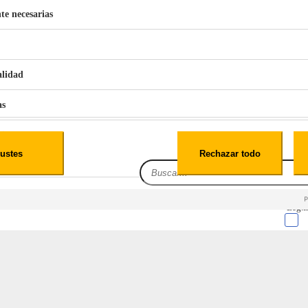
te necesarias
€
42
49
BERG 1,1L Limpia Sofás Alfombras Coche SP3
alidad
as
iales
ustes
Rechazar todo
es
 HIGH ONE IH 3 TB 007C
Leg.I
cialidad
itio web, los datos pueden almacenarse o recuperarse de tu navegador, generalmente