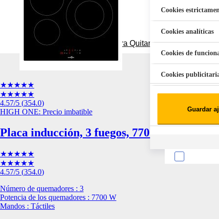
Cookies estrictamen
Cookies analíticas
Aspiradora Quitamanchas 450W VAL
Cookies de funcion
Cookies publicitari
★★★★★
★★★★★
Cookies de redes soc
4.57
/5
(
354.0
)
Guardar aj
HIGH ONE: Precio imbatible
Cookies estadísticas
Lista de cooki
Placa inducción, 3 fuegos, 7700w, táctil
★★★★★
★★★★★
4.57
/5
(
354.0
)
Número de quemadores : 3
Potencia de los quemadores : 7700 W
Sobre la confiden
Mandos : Táctiles
Cuando visitas un s