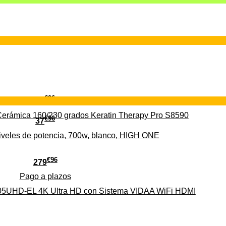
€
96
29
erámica 160/230 grados Keratin Therapy Pro S8590
€
96
37
iveles de potencia, 700w, blanco, HIGH ONE
€
96
279
Pago a
plazos
HD-EL 4K Ultra HD con Sistema VIDAA WiFi HDMI