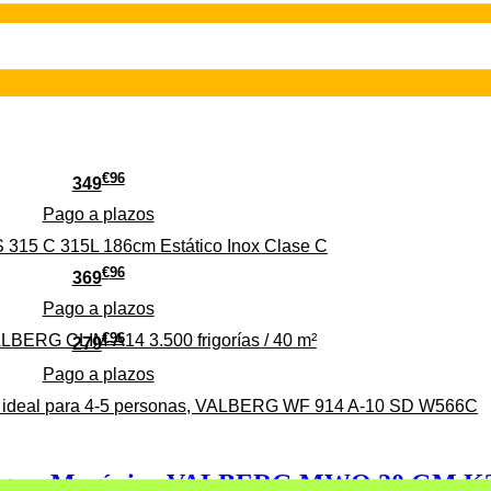
€
96
349
Pago a
plazos
 315 C 315L 186cm Estático Inox Clase C
€
96
369
Pago a
plazos
€
96
ALBERG CLIM-A14 3.500 frigorías / 40 m²
279
Pago a
plazos
0%, ideal para 4-5 personas, VALBERG WF 914 A-10 SD W566C
, Negro, Mecánico VALBERG MWO 20 GM K