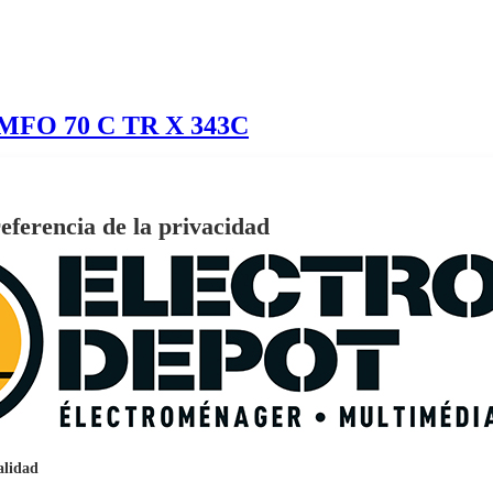
 MFO 70 C TR X 343C
eferencia de la privacidad
€
96
159
Pago a
plazos
nción EcoTank EPSON ET-2861
alidad