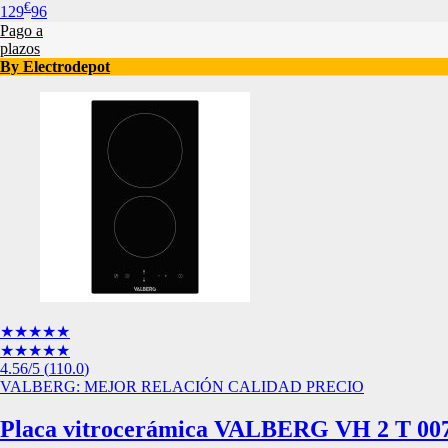
€
Esta información pue
129
96
que el sitio web fun
Pago a
plazos
experiencia web pers
By Electrodepot
tipos de cookies. Ha
las cookies que se c
los servicios que p
Más información
Cookies estrictam
Estas cookies son ne
cookies estrictament
administrar tu carri
presentación del Sit
existencia de estas 
información de iden
★★★★★
Información de las
★★★★★
4.56
/5
(
110.0
)
VALBERG: MEJOR RELACIÓN CALIDAD PRECIO
Cookies analíticas
Placa vitrocerámica VALBERG VH 2 T 00
Estas cookies nos pe