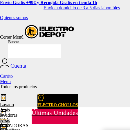
Envio Gratis +99€ y Recogida Gratis en tienda 1h
Envío a domicilio de 3 a 5 días laborables
Quiénes somos
Cerrar
Menú
Buscar
Cuenta
Carrito
Menu
Todos los productos
Lavado
ELECTRO CHOLLOS
Atrás
Últimas Unidades
lavadoras
Frío
Atrás
Atrás
LAVADORAS