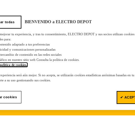
BIENVENIDO a ELECTRO DEPOT
ar todas
 mejorar tu experiencia, y tras tu consentimiento, ELECTRO DEPOT y sus socios utilizan cookies
les para:
ontenido adaptado a tus preferencias
licidad y comunicaciones personalizadas
 intercambio de contenido en las redes sociales
tráfico en nuestro sitio web Consulta la política de cookies.
política de cookies.
.
 experiencia será aún mejor. Si no acepta, se utilizarán cookies estadísticas anónimas basadas en t
te a su uso gestionando sus cookies.
ar cookies
✔ ACEP