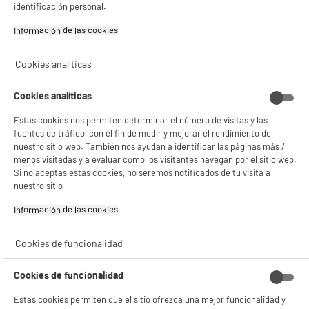
identificación personal.
DEPOT
Información de las cookies‎
Con el fin de mejorar tu experiencia, y tras tu consentimiento, ELECTRO DEPOT
y sus socios utilizan cookies que procesan tus datos personales para:
- compartir contenido adaptado a tus preferencias
Cookies analíticas
- ofrecer publicidad y comunicaciones personalizadas
- facilitar el intercambio de contenido en las redes sociales
- analizar el tráfico en nuestro sitio web Consulta la política de cookies.
Cookies analíticas
Consulta la política de cookies.
.
Estas cookies nos permiten determinar el número de visitas y las
Si aceptas, la experiencia será aún mejor. Si no acepta, se utilizarán cookies
fuentes de tráfico, con el fin de medir y mejorar el rendimiento de
estadísticas anónimas basadas en tu navegación. Puedes oponerte a su uso
nuestro sitio web. También nos ayudan a identificar las páginas más /
gestionando sus cookies.
menos visitadas y a evaluar cómo los visitantes navegan por el sitio web.
¡Buena visita!
Si no aceptas estas cookies, no seremos notificados de tu visita a
nuestro sitio.
✔ ACEPTAR TODAS
Información de las cookies‎
Gestionar cookies
Cookies de funcionalidad
Cookies de funcionalidad
Estas cookies permiten que el sitio ofrezca una mejor funcionalidad y