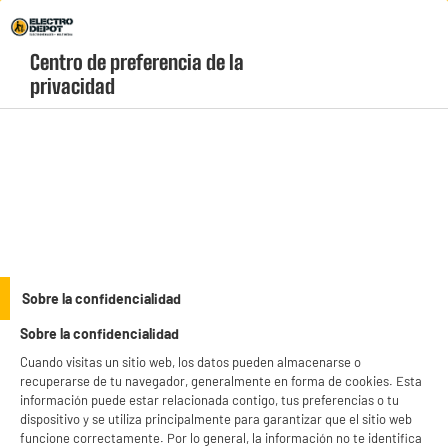
Envio Gratis +99€ y Recogida Gratis en tienda 1h
Centro de preferencia de la 
geolocation-header-icon-text
header-
Carrito
privacidad
Menú
login-
account
Cocinas con vitrocerámica
ELECTROCHOLLOS
Sobre la confidencialidad
Cocina vitrocerámica CURTISS CCV60E
Sobre la confidencialidad
Cuando visitas un sitio web, los datos pueden almacenarse o
recuperarse de tu navegador, generalmente en forma de cookies. Esta
información puede estar relacionada contigo, tus preferencias o tu
dispositivo y se utiliza principalmente para garantizar que el sitio web
funcione correctamente. Por lo general, la información no te identifica