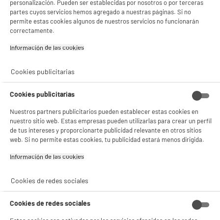
personalización. Pueden ser establecidas por nosotros o por terceras
partes cuyos servicios hemos agregado a nuestras páginas. Si no
permite estas cookies algunos de nuestros servicios no funcionarán
correctamente.
Información de las cookies‎
Cookies publicitarias
Cookies publicitarias
Nuestros partners publicitarios pueden establecer estas cookies en
nuestro sitio web. Estas empresas pueden utilizarlas para crear un perfil
de tus intereses y proporcionarte publicidad relevante en otros sitios
web. Si no permite estas cookies, tu publicidad estará menos dirigida.
Información de las cookies‎
product_anchor_characteristics
Cookies de redes sociales
299
€
96
Cookies de redes sociales
0
€
10
Cuyo
3
€
32
Cuyo