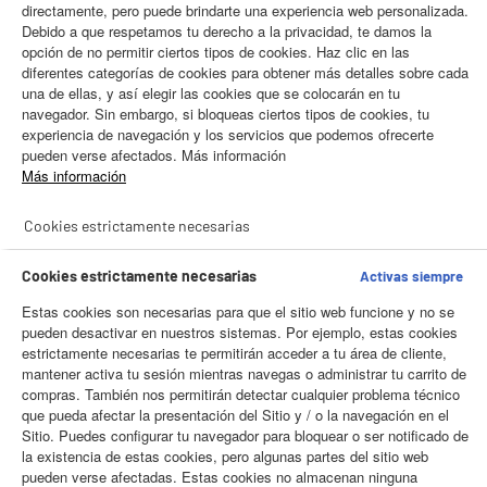
directamente, pero puede brindarte una experiencia web personalizada.
¿Estás pensando en cambiar tu lavadora y no sabes por cuál
Debido a que respetamos tu derecho a la privacidad, te damos la
decidirte? No te preocupes, un cambio de lavadora no es algo
opción de no permitir ciertos tipos de cookies. Haz clic en las
que hagamos frecuentemente por lo que es normal que
diferentes categorías de cookies para obtener más detalles sobre cada
determinados aspectos sean desconocidos para nosotros. Son
una de ellas, y así elegir las cookies que se colocarán en tu
varias las dudas que nos pueden surgir a la hora de
elegir una
navegador. Sin embargo, si bloqueas ciertos tipos de cookies, tu
lavadora
. El
tipo de lavadora
, las revoluciones que debería de
experiencia de navegación y los servicios que podemos ofrecerte
tener, la
capacidad de carga
que necesitarás…
pueden verse afectados. Más información
Más información
En Electro Depot queremos ayudarte a tomar tu decisión, por
eso te damos una serie de
consejos para decidir qué
Cookies estrictamente necesarias
lavadora comprar
sin equivocaciones.
Cookies estrictamente necesarias
Activas siempre
COMO ELEGIR TU ASPIRADOR
Estas cookies son necesarias para que el sitio web funcione y no se
pueden desactivar en nuestros sistemas. Por ejemplo, estas cookies
Para decidirte por una u otra lavadora en función de la que más
estrictamente necesarias te permitirán acceder a tu área de cliente,
BIENVENIDO a ELECTRO
Rechazar todas
se adapte a tus necesidades, existen una serie de criterios que
mantener activa tu sesión mientras navegas o administrar tu carrito de
DEPOT
deberías de tener en cuenta si quieres que tu compra sea lo
compras. También nos permitirán detectar cualquier problema técnico
que pueda afectar la presentación del Sitio y / o la navegación en el
más exitosa posible. Estos criterios dependen de factores como
Con el fin de mejorar tu experiencia, y tras tu consentimiento, ELECTRO DEPOT
Sitio. Puedes configurar tu navegador para bloquear o ser notificado de
el número de personas que viven en casa, el espacio del que
y sus socios utilizan cookies que procesan tus datos personales para:
la existencia de estas cookies, pero algunas partes del sitio web
dispones, incluso el clima.
- compartir contenido adaptado a tus preferencias
pueden verse afectadas. Estas cookies no almacenan ninguna
- ofrecer publicidad y comunicaciones personalizadas