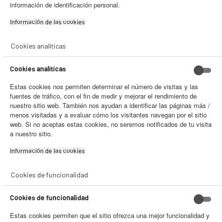
información de identificación personal.
- facilitar el intercambio de contenido en las redes sociales
- analizar el tráfico en nuestro sitio web Consulta la política de cookies.
TIPOS DE ASPIRADOR
Consulta la política de cookies.
.
Información de las cookies‎
Si aceptas, la experiencia será aún mejor. Si no acepta, se utilizarán
Existen principalmente tres
tipos de lavadoras
: lavadora de
Cookies analíticas
cookies estadísticas anónimas basadas en tu navegación. Puedes oponerte
carga frontal, lavadora de carga superior y lavadora-secadora.
a su uso gestionando sus cookies.
¡Buena visita!
Aunque la gran mayoría de hogares españoles poseen
Cookies analíticas
lavadoras de carga frontal, de ahí que se lleven la mayor parte
✔ ACEPTAR TODAS
de la cuota de este mercado, las lavadoras de carga superior
Estas cookies nos permiten determinar el número de visitas y las
son muy útiles en hogares donde el espacio para su ubicación
fuentes de tráfico, con el fin de medir y mejorar el rendimiento de
Gestionar cookies
nuestro sitio web. También nos ayudan a identificar las páginas más /
es reducido, ya que son más compactas.
menos visitadas y a evaluar cómo los visitantes navegan por el sitio
Las lavadoras-secadoras tienen la ventaja de que nos dan la
web. Si no aceptas estas cookies, no seremos notificados de tu visita
funcionalidad de dos productos en uno pero su eficiencia
a nuestro sitio.
energética es menor.
Información de las cookies‎
Cookies de funcionalidad
Cookies de funcionalidad
Estas cookies permiten que el sitio ofrezca una mejor funcionalidad y