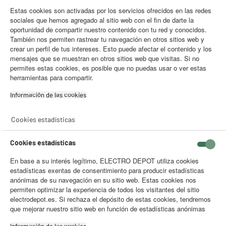
Estas cookies son activadas por los servicios ofrecidos en las redes
sociales que hemos agregado al sitio web con el fin de darte la
oportunidad de compartir nuestro contenido con tu red y conocidos.
También nos permiten rastrear tu navegación en otros sitios web y
crear un perfil de tus intereses. Esto puede afectar el contenido y los
mensajes que se muestran en otros sitios web que visitas. Si no
ASPIRADOR SIN BOLSA
permites estas cookies, es posible que no puedas usar o ver estas
herramientas para compartir.
RUIDO DEL ASPIRADOR
Información de las cookies‎
Cookies estadísticas
Existen principalmente tres
tipos de lavadoras
: lavadora de
carga frontal, lavadora de carga superior y lavadora-secadora.
Cookies estadísticas
Aunque la gran mayoría de hogares españoles poseen
lavadoras de carga frontal, de ahí que se lleven la mayor parte
En base a su interés legítimo, ELECTRO DEPOT utiliza cookies
de la cuota de este mercado, las lavadoras de carga superior
estadísticas exentas de consentimiento para producir estadísticas
son muy útiles en hogares donde el espacio para su ubicación
anónimas de su navegación en su sitio web. Estas cookies nos
es reducido, ya que son más compactas.
permiten optimizar la experiencia de todos los visitantes del sitio
Las lavadoras-secadoras tienen la ventaja de que nos dan la
electrodepot.es. Si rechaza el depósito de estas cookies, tendremos
funcionalidad de dos productos en uno pero su eficiencia
que mejorar nuestro sitio web en función de estadísticas anónimas
energética es menor.
Información de las cookies‎