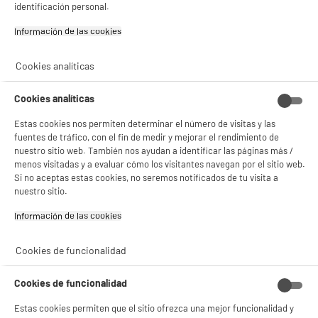
identificación personal.
Información de las cookies‎
Cookies analíticas
Cookies analíticas
Estas cookies nos permiten determinar el número de visitas y las
fuentes de tráfico, con el fin de medir y mejorar el rendimiento de
nuestro sitio web. También nos ayudan a identificar las páginas más /
menos visitadas y a evaluar cómo los visitantes navegan por el sitio web.
Si no aceptas estas cookies, no seremos notificados de tu visita a
nuestro sitio.
Información de las cookies‎
BIENVENIDO a ELECTRO
Rechazar todas
Cookies de funcionalidad
DEPOT
Con el fin de mejorar tu experiencia, y tras tu consentimiento, ELECTRO DEPOT
Cookies de funcionalidad
y sus socios utilizan cookies que procesan tus datos personales para:
- compartir contenido adaptado a tus preferencias
Estas cookies permiten que el sitio ofrezca una mejor funcionalidad y
- ofrecer publicidad y comunicaciones personalizadas