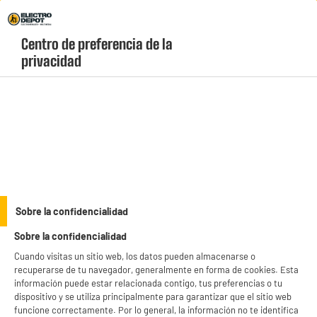
Envio Gratis +99€ y Recogida Gratis en tienda 1h
Centro de preferencia de la 
geolocation-header-icon-text
header-
Carrito
privacidad
Menú
login-
account
Máquinas de cortapelos
Cortapelo con bateria PHILIPS HC5612/15
Sobre la confidencialidad
Sobre la confidencialidad
Cuando visitas un sitio web, los datos pueden almacenarse o
recuperarse de tu navegador, generalmente en forma de cookies. Esta
información puede estar relacionada contigo, tus preferencias o tu
dispositivo y se utiliza principalmente para garantizar que el sitio web
funcione correctamente. Por lo general, la información no te identifica