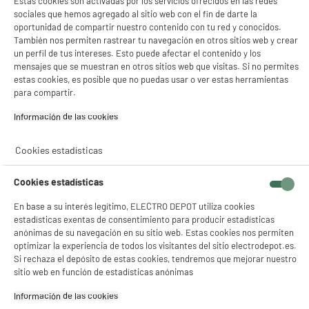
Estas cookies son activadas por los servicios ofrecidos en las redes
sociales que hemos agregado al sitio web con el fin de darte la
oportunidad de compartir nuestro contenido con tu red y conocidos.
También nos permiten rastrear tu navegación en otros sitios web y crear
un perfil de tus intereses. Esto puede afectar el contenido y los
mensajes que se muestran en otros sitios web que visitas. Si no permites
estas cookies, es posible que no puedas usar o ver estas herramientas
para compartir.
Información de las cookies‎
Cookies estadísticas
Cookies estadísticas
En base a su interés legítimo, ELECTRO DEPOT utiliza cookies
estadísticas exentas de consentimiento para producir estadísticas
product_anchor_characteristics
anónimas de su navegación en su sitio web. Estas cookies nos permiten
optimizar la experiencia de todos los visitantes del sitio electrodepot.es.
Si rechaza el depósito de estas cookies, tendremos que mejorar nuestro
29
€
96
sitio web en función de estadísticas anónimas
Información de las cookies‎