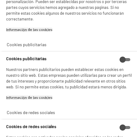
personalización. Pueden ser establecidas por nosotros o por terceras
- facilitar el intercambio de contenido en las redes sociales
partes cuyos servicios hemos agregado a nuestras páginas. Si no
- analizar el tráfico en nuestro sitio web Consulta la política de cookies.
permite estas cookies algunos de nuestros servicios no funcionarán
Consulta la política de cookies.
.
correctamente.
Si aceptas, la experiencia será aún mejor. Si no acepta, se utilizarán cookies
estadísticas anónimas basadas en tu navegación. Puedes oponerte a su uso
Información de las cookies‎
gestionando sus cookies.
¡Buena visita!
Cookies publicitarias
✔ ACEPTAR TODAS
Cookies publicitarias
Gestionar cookies
Nuestros partners publicitarios pueden establecer estas cookies en
nuestro sitio web. Estas empresas pueden utilizarlas para crear un perfil
de tus intereses y proporcionarte publicidad relevante en otros sitios
web. Si no permite estas cookies, tu publicidad estará menos dirigida.
Información de las cookies‎
Cookies de redes sociales
Cookies de redes sociales