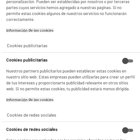
personalización. Pueden ser establecidas por nosotros o por terceras
Si aceptas, la experiencia será aún mejor. Si no acepta, se utilizarán cookies
partes cuyos servicios hemos agregado a nuestras páginas. Si no
estadísticas anónimas basadas en tu navegación. Puedes oponerte a su uso
permite estas cookies algunos de nuestros servicios no funcionarán
gestionando sus cookies.
correctamente.
¡Buena visita!
Información de las cookies‎
✔ ACEPTAR TODAS
Cookies publicitarias
Gestionar cookies
Cookies publicitarias
Nuestros partners publicitarios pueden establecer estas cookies en
nuestro sitio web. Estas empresas pueden utilizarlas para crear un perfil
de tus intereses y proporcionarte publicidad relevante en otros sitios
web. Si no permite estas cookies, tu publicidad estará menos dirigida.
Información de las cookies‎
Cookies de redes sociales
Cookies de redes sociales