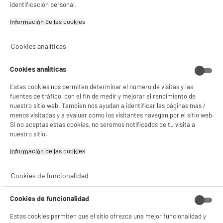
identificación personal.
Información de las cookies‎
Cookies analíticas
Cookies analíticas
Estas cookies nos permiten determinar el número de visitas y las
fuentes de tráfico, con el fin de medir y mejorar el rendimiento de
nuestro sitio web. También nos ayudan a identificar las páginas más /
menos visitadas y a evaluar cómo los visitantes navegan por el sitio web.
Si no aceptas estas cookies, no seremos notificados de tu visita a
nuestro sitio.
BIENVENIDO a ELECTRO
Rechazar todas
Información de las cookies‎
DEPOT
Con el fin de mejorar tu experiencia, y tras tu consentimiento, ELECTRO DEPOT
y sus socios utilizan cookies que procesan tus datos personales para:
Cookies de funcionalidad
- compartir contenido adaptado a tus preferencias
- ofrecer publicidad y comunicaciones personalizadas
Cookies de funcionalidad
- facilitar el intercambio de contenido en las redes sociales
- analizar el tráfico en nuestro sitio web Consulta la política de cookies.
Estas cookies permiten que el sitio ofrezca una mejor funcionalidad y
Consulta la política de cookies.
.