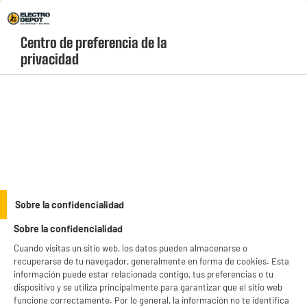
Envio Gratis +99€ y Recogida Gratis en tienda 1h
Centro de preferencia de la 
geolocation-header-icon-text
header-
Carrito
privacidad
Menú
login-
account
Maquinillas de afeitar
PRECIO IMBATIBLE
Sobre la confidencialidad
Afeitadora Multifunción BE YOU Barba Cuerpo Nariz
Sobre la confidencialidad
y Orejas Barbera BY-MGK
Cuando visitas un sitio web, los datos pueden almacenarse o
recuperarse de tu navegador, generalmente en forma de cookies. Esta
información puede estar relacionada contigo, tus preferencias o tu
dispositivo y se utiliza principalmente para garantizar que el sitio web
funcione correctamente. Por lo general, la información no te identifica