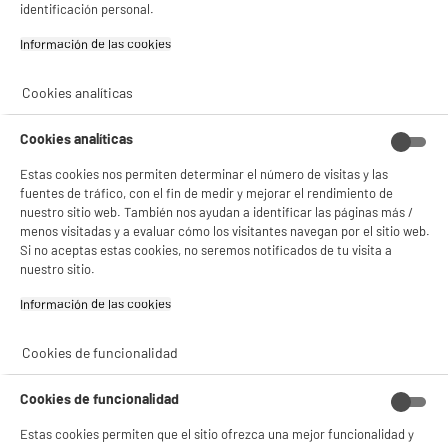
identificación personal.
Información de las cookies‎
BIENVENIDO a ELECTRO
Rechazar todas
Cookies analíticas
DEPOT
Cookies analíticas
Con el fin de mejorar tu experiencia, y tras tu consentimiento, ELECTRO DEPOT
y sus socios utilizan cookies que procesan tus datos personales para:
Estas cookies nos permiten determinar el número de visitas y las
- compartir contenido adaptado a tus preferencias
fuentes de tráfico, con el fin de medir y mejorar el rendimiento de
- ofrecer publicidad y comunicaciones personalizadas
nuestro sitio web. También nos ayudan a identificar las páginas más /
- facilitar el intercambio de contenido en las redes sociales
menos visitadas y a evaluar cómo los visitantes navegan por el sitio web.
- analizar el tráfico en nuestro sitio web Consulta la política de cookies.
Si no aceptas estas cookies, no seremos notificados de tu visita a
Consulta la política de cookies.
.
nuestro sitio.
Si aceptas, la experiencia será aún mejor. Si no acepta, se utilizarán cookies
estadísticas anónimas basadas en tu navegación. Puedes oponerte a su uso
Información de las cookies‎
gestionando sus cookies.
¡Buena visita!
Cookies de funcionalidad
✔ ACEPTAR TODAS
Cookies de funcionalidad
Gestionar cookies
Estas cookies permiten que el sitio ofrezca una mejor funcionalidad y