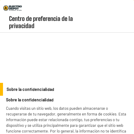
Envio Gratis +99€ y Recogida Gratis en tienda 1h
Centro de preferencia de la 
geolocation-header-icon-text
header-
Carrito
privacidad
Menú
login-
account
Maquinillas de afeitar
Cortapelos BECKER Inalámbrico Cuchillas Acero
Negro y Gris Carga USB HERO BLACK
Sobre la confidencialidad
Sobre la confidencialidad
Cuando visitas un sitio web, los datos pueden almacenarse o
recuperarse de tu navegador, generalmente en forma de cookies. Esta
información puede estar relacionada contigo, tus preferencias o tu
dispositivo y se utiliza principalmente para garantizar que el sitio web
funcione correctamente. Por lo general, la información no te identifica