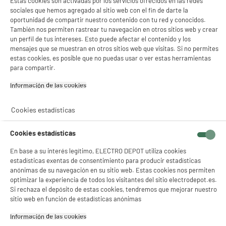
Estas cookies son activadas por los servicios ofrecidos en las redes
sociales que hemos agregado al sitio web con el fin de darte la
oportunidad de compartir nuestro contenido con tu red y conocidos.
Tiempo de carga
También nos permiten rastrear tu navegación en otros sitios web y crear
un perfil de tus intereses. Esto puede afectar el contenido y los
3 horas
mensajes que se muestran en otros sitios web que visitas. Si no permites
estas cookies, es posible que no puedas usar o ver estas herramientas
para compartir.
Información de las cookies‎
Cookies estadísticas
Autonomía
Cookies estadísticas
180 minutos
En base a su interés legítimo, ELECTRO DEPOT utiliza cookies
estadísticas exentas de consentimiento para producir estadísticas
anónimas de su navegación en su sitio web. Estas cookies nos permiten
optimizar la experiencia de todos los visitantes del sitio electrodepot.es.
Si rechaza el depósito de estas cookies, tendremos que mejorar nuestro
sitio web en función de estadísticas anónimas
Alimentación
Información de las cookies‎