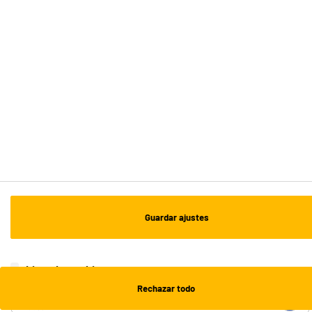
ENVÍO Y RECOGIDA
Recogida en 1h:
Gratuita
Envío a domicilio: 3 - 5 días laborables
ESTAMOS EN CONTACTO
¡DESCARGA NUESTRA APP!
¡SUSCRÍBETE A NUESTRA NEWSLETTER!
Guardar ajustes
OK
¡SÍGUENOS EN REDES!
Lista de cookies
Rechazar todo