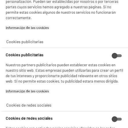
personalización. Pueden ser establecidas por nosotros o por terceras
partes cuyos servicios hemos agregado a nuestras páginas. Si no
permite estas cookies algunos de nuestros servicios no funcionarán
correctamente.
product_anchor_characteristics
Información de las cookies‎
24
€
96
Cookies publicitarias
Cookies publicitarias
Nuestros partners publicitarios pueden establecer estas cookies en
nuestro sitio web. Estas empresas pueden utilizarlas para crear un perfil
de tus intereses y proporcionarte publicidad relevante en otros sitios
web. Si no permite estas cookies, tu publicidad estará menos dirigida.
Información de las cookies‎
Garantía incluida :
3 años
Cookies de redes sociales
Hasta
agosto 2029
Cookies de redes sociales
Características