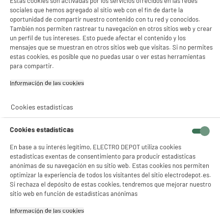
Estas cookies son activadas por los servicios ofrecidos en las redes
sociales que hemos agregado al sitio web con el fin de darte la
Marca
PHILIPS
oportunidad de compartir nuestro contenido con tu red y conocidos.
También nos permiten rastrear tu navegación en otros sitios web y crear
Tipo de cortadora
ONE BLADE
un perfil de tus intereses. Esto puede afectar el contenido y los
mensajes que se muestran en otros sitios web que visitas. Si no permites
Alimentación
Batería
estas cookies, es posible que no puedas usar o ver estas herramientas
para compartir.
Utilizable en carga
Sí
Información de las cookies‎
Autonomía
45min
Cookies estadísticas
Tiempo de carga (Hora)
8
Número de niveles de altura de
4
Cookies estadísticas
corte
En base a su interés legítimo, ELECTRO DEPOT utiliza cookies
Altura de corte mínima (cm)
0,1mm
estadísticas exentas de consentimiento para producir estadísticas
anónimas de su navegación en su sitio web. Estas cookies nos permiten
Altura de corte máxima
5mm
optimizar la experiencia de todos los visitantes del sitio electrodepot.es.
Si rechaza el depósito de estas cookies, tendremos que mejorar nuestro
Número de peines
3
sitio web en función de estadísticas anónimas
Tipo de limpieza
Manual
Información de las cookies‎