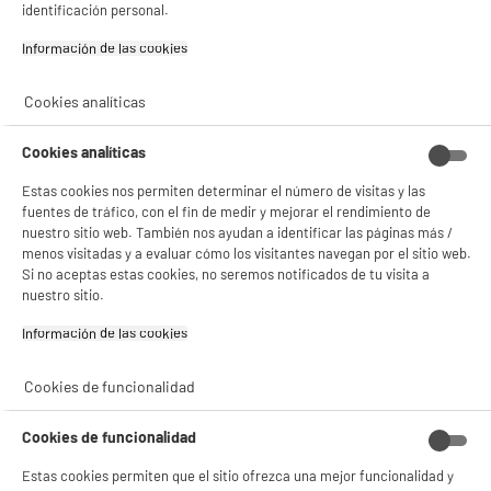
identificación personal.
Información de las cookies‎
BIENVENIDO a ELECTRO
Rechazar todas
Cookies analíticas
DEPOT
Cookies analíticas
Con el fin de mejorar tu experiencia, y tras tu consentimiento, ELECTRO DEPOT
y sus socios utilizan cookies que procesan tus datos personales para:
- compartir contenido adaptado a tus preferencias
Estas cookies nos permiten determinar el número de visitas y las
- ofrecer publicidad y comunicaciones personalizadas
fuentes de tráfico, con el fin de medir y mejorar el rendimiento de
- facilitar el intercambio de contenido en las redes sociales
nuestro sitio web. También nos ayudan a identificar las páginas más /
- analizar el tráfico en nuestro sitio web Consulta la política de cookies.
menos visitadas y a evaluar cómo los visitantes navegan por el sitio web.
Consulta la política de cookies.
.
Si no aceptas estas cookies, no seremos notificados de tu visita a
nuestro sitio.
Si aceptas, la experiencia será aún mejor. Si no acepta, se utilizarán cookies
estadísticas anónimas basadas en tu navegación. Puedes oponerte a su uso
Información de las cookies‎
gestionando sus cookies.
¡Buena visita!
Cookies de funcionalidad
✔ ACEPTAR TODAS
Cookies de funcionalidad
Gestionar cookies
Estas cookies permiten que el sitio ofrezca una mejor funcionalidad y