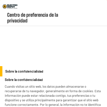
Envio Gratis +99€ y Recogida Gratis en tienda 1h
Centro de preferencia de la 
geolocation-header-icon-text
header-
Carrito
privacidad
Menú
login-
account
AFEITADO
PRECIO IMBATIBLE
Sobre la confidencialidad
Afeitadora Multi PHILIPS ONE BLADE QP2724/10
Sobre la confidencialidad
Cuando visitas un sitio web, los datos pueden almacenarse o
recuperarse de tu navegador, generalmente en forma de cookies. Esta
información puede estar relacionada contigo, tus preferencias o tu
dispositivo y se utiliza principalmente para garantizar que el sitio web
funcione correctamente. Por lo general, la información no te identifica