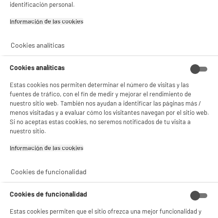
DEPOT
identificación personal.
Con el fin de mejorar tu experiencia, y tras tu consentimiento, ELECTRO DEPOT
Información de las cookies‎
y sus socios utilizan cookies que procesan tus datos personales para:
- compartir contenido adaptado a tus preferencias
- ofrecer publicidad y comunicaciones personalizadas
Cookies analíticas
- facilitar el intercambio de contenido en las redes sociales
- analizar el tráfico en nuestro sitio web Consulta la política de cookies.
Consulta la política de cookies.
.
Cookies analíticas
Si aceptas, la experiencia será aún mejor. Si no acepta, se utilizarán cookies
Estas cookies nos permiten determinar el número de visitas y las
estadísticas anónimas basadas en tu navegación. Puedes oponerte a su uso
fuentes de tráfico, con el fin de medir y mejorar el rendimiento de
gestionando sus cookies.
nuestro sitio web. También nos ayudan a identificar las páginas más /
¡Buena visita!
menos visitadas y a evaluar cómo los visitantes navegan por el sitio web.
Si no aceptas estas cookies, no seremos notificados de tu visita a
✔ ACEPTAR TODAS
nuestro sitio.
Gestionar cookies
Información de las cookies‎
Cookies de funcionalidad
Cookies de funcionalidad
Estas cookies permiten que el sitio ofrezca una mejor funcionalidad y