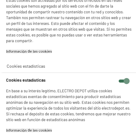
Estas cookies son activadas por los servicios ofrecidos en las redes
sociales que hemos agregado al sitio web con el fin de darte la
oportunidad de compartir nuestro contenido con tu red y conocidos.
También nos permiten rastrear tu navegación en otros sitios web y crear
un perfil de tus intereses. Esto puede afectar el contenido y los
mensajes que se muestran en otros sitios web que visitas. Si no permites
estas cookies, es posible que no puedas usar o ver estas herramientas
para compartir.
Información de las cookies‎
Cookies estadísticas
Cookies estadísticas
En base a su interés legítimo, ELECTRO DEPOT utiliza cookies
estadísticas exentas de consentimiento para producir estadísticas
product_anchor_characteristics
anónimas de su navegación en su sitio web. Estas cookies nos permiten
optimizar la experiencia de todos los visitantes del sitio electrodepot.es.
Si rechaza el depósito de estas cookies, tendremos que mejorar nuestro
14
€
95
sitio web en función de estadísticas anónimas
Información de las cookies‎