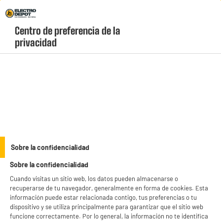
Envio Gratis +99€ y Recogida Gratis en tienda 1h
Centro de preferencia de la 
geolocation-header-icon-text
header-
Carrito
privacidad
Menú
login-
account
Droguería
Cubo de basura flat bin 40L negro
Sobre la confidencialidad
Sobre la confidencialidad
Cuando visitas un sitio web, los datos pueden almacenarse o
recuperarse de tu navegador, generalmente en forma de cookies. Esta
información puede estar relacionada contigo, tus preferencias o tu
dispositivo y se utiliza principalmente para garantizar que el sitio web
funcione correctamente. Por lo general, la información no te identifica