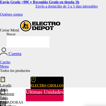
Envio Gratis +99€ y Recogida Gratis en tienda 1h
Envío a domicilio de 3 a 5 días laborables
Quiénes somos
Cerrar
Menú
Buscar
Cuenta
Carrito
Menu
Todos los productos
Lavado
ELECTRO CHOLLOS
Atrás
Últimas Unidades
lavadoras
Frío
Atrás
Atrás
LAVADORAS