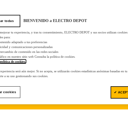
BIENVENIDO a ELECTRO DEPOT
ar todas
 mejorar tu experiencia, y tras tu consentimiento, ELECTRO DEPOT y sus socios utilizan cookies
les para:
ontenido adaptado a tus preferencias
licidad y comunicaciones personalizadas
 intercambio de contenido en las redes sociales
tráfico en nuestro sitio web Consulta la política de cookies.
política de cookies.
.
 experiencia será aún mejor. Si no acepta, se utilizarán cookies estadísticas anónimas basadas en t
te a su uso gestionando sus cookies.
ar cookies
✔ ACEP