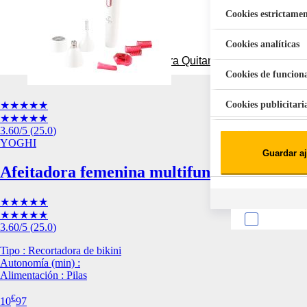
Cookies estrictamen
Cookies analíticas
Aspiradora Quitamanchas 450W VAL
Cookies de funcion
Cookies publicitari
★★★★★
★★★★★
3.60
/5
(
25.0
)
Cookies de redes soc
YOGHI
Guardar aj
Cookies estadísticas
Lista de cooki
Afeitadora femenina multifunción YOGHI
★★★★★
★★★★★
3.60
/5
(
25.0
)
Tipo : Recortadora de bikini
Autonomía (min) :
Alimentación : Pilas
Sobre la confiden
€
Cuando visitas un s
10
97