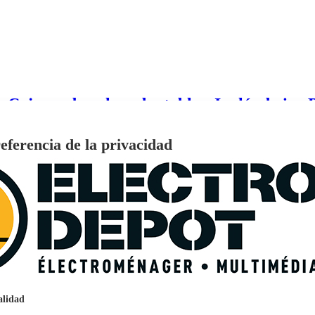
 Cejas, cabezales adaptables, Inalámbrica
eferencia de la privacidad
€
96
159
Pago a
plazos
nción EcoTank EPSON ET-2861
alidad