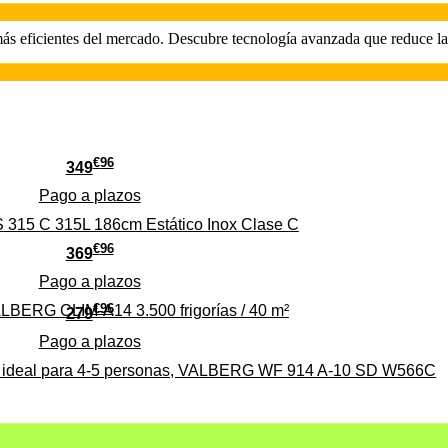
s eficientes del mercado. Descubre tecnología avanzada que reduce las
€
96
349
Pago a
plazos
 315 C 315L 186cm Estático Inox Clase C
€
96
369
Pago a
plazos
€
96
ALBERG CLIM-A14 3.500 frigorías / 40 m²
279
Pago a
plazos
0%, ideal para 4-5 personas, VALBERG WF 914 A-10 SD W566C