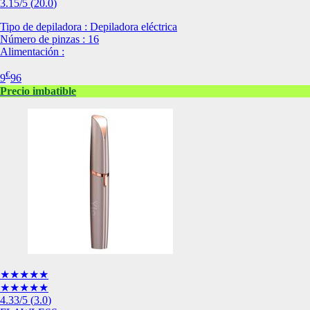
3.15
/5
(
20.0
)
de nuestro sitio web
navegan por el sitio
Tipo de depiladora : Depiladora eléctrica
Número de pinzas : 16
Información de las
Alimentación :
€
9
96
Cookies de funcio
Precio imbatible
Estas cookies permit
por terceras partes 
no funcionarán corr
Información de las
Cookies publicitar
Nuestros partners pu
crear un perfil de t
publicidad estará me
Información de las
★★★★★
★★★★★
4.33
/5
(
3.0
)
Cookies de redes s