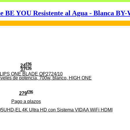
ble BE YOU Resistente al Agua - Blanca B
€
96
24
€
96
37
PHILIPS ONE BLADE QP2724/10
iveles de potencia, 700w, blanco, HIGH ONE
€
96
279
Pago a
plazos
HD-EL 4K Ultra HD con Sistema VIDAA WiFi HDMI