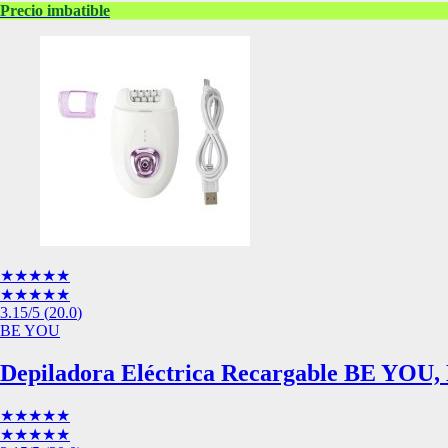
Precio imbatible
Esta información pue
que el sitio web fun
experiencia web pers
tipos de cookies. Ha
las cookies que se c
los servicios que p
Más información
Cookies estrictam
Estas cookies son ne
cookies estrictament
administrar tu carri
presentación del Sit
★★★★★
existencia de estas 
★★★★★
información de iden
3.15
/5
(
20.0
)
BE YOU
Información de las
Depiladora Eléctrica Recargable BE YOU, B
Cookies analíticas
★★★★★
★★★★★
Estas cookies nos pe