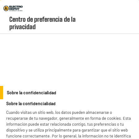
Envio Gratis +99€ y Recogida Gratis en tienda 1h
Centro de preferencia de la 
geolocation-header-icon-text
header-
Carrito
privacidad
Menú
login-
account
Sobre la confidencialidad
Sobre la confidencialidad
Cuando visitas un sitio web, los datos pueden almacenarse o
recuperarse de tu navegador, generalmente en forma de cookies. Esta
información puede estar relacionada contigo, tus preferencias o tu
COMPROMISOS DE ELECTRO DEPOT PARA
dispositivo y se utiliza principalmente para garantizar que el sitio web
COMBATIR LA INFLACIÓN
funcione correctamente. Por lo general, la información no te identifica