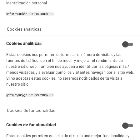
identificación personal.
gestionando sus cookies.
¡Buena visita!
Información de las cookies‎
✔ ACEPTAR TODAS
Cookies analíticas
Gestionar cookies
Cookies analíticas
Estas cookies nos permiten determinar el número de visitas y las
fuentes de tráfico, con el fin de medir y mejorar el rendimiento de
nuestro sitio web. También nos ayudan a identificar las páginas más /
menos visitadas y a evaluar cómo los visitantes navegan por el sitio web.
Si no aceptas estas cookies, no seremos notificados de tu visita a
2
nuestro sitio.
Información de las cookies‎
Nuestras marcas
Con nuestras marcas
Cookies de funcionalidad
propias tenemos
los
precios más bajos del
Cookies de funcionalidad
mercado
Estas cookies permiten que el sitio ofrezca una mejor funcionalidad y