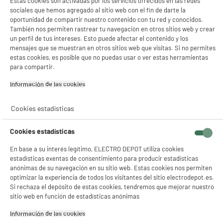
Estas cookies son activadas por los servicios ofrecidos en las redes
sociales que hemos agregado al sitio web con el fin de darte la
oportunidad de compartir nuestro contenido con tu red y conocidos.
También nos permiten rastrear tu navegación en otros sitios web y crear
un perfil de tus intereses. Esto puede afectar el contenido y los
mensajes que se muestran en otros sitios web que visitas. Si no permites
estas cookies, es posible que no puedas usar o ver estas herramientas
para compartir.
Información de las cookies‎
Cookies estadísticas
4
Cookies estadísticas
Eficiencia
Productos
más eficientes
En base a su interés legítimo, ELECTRO DEPOT utiliza cookies
estadísticas exentas de consentimiento para producir estadísticas
para que puedas ahorrar en
anónimas de su navegación en su sitio web. Estas cookies nos permiten
la factura de la luz
optimizar la experiencia de todos los visitantes del sitio electrodepot.es.
Si rechaza el depósito de estas cookies, tendremos que mejorar nuestro
sitio web en función de estadísticas anónimas
Información de las cookies‎