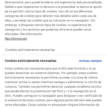
directamente, pero puede brindarte una experiencia web personalizada.
Debido a que respetamos tu derecho a la privacidad, te damos la opción
de no permitir ciertos tipos de cookies. Haz clic en las diferentes
categorías de cookies para obtener más detalles sobre cada una de
ellas, y así elegir las cookies que se colocarán en tu navegador. Sin
embargo, si bloqueas ciertos tipos de cookies, tu experiencia de
navegación y los servicios que podemos ofrecerte pueden verse
afectados. Más información
Más información
Cookies estrictamente necesarias
BIENVENIDO a ELECTRO
Rechazar todas
Cookies estrictamente necesarias
Activas siempre
DEPOT
1
Estas cookies son necesarias para que el sitio web funcione y no se
Con el fin de mejorar tu experiencia, y tras tu consentimiento, ELECTRO DEPOT
pueden desactivar en nuestros sistemas. Por ejemplo, estas cookies
y sus socios utilizan cookies que procesan tus datos personales para:
Desinflación
- compartir contenido adaptado a tus preferencias
estrictamente necesarias te permitirán acceder a tu área de cliente,
- ofrecer publicidad y comunicaciones personalizadas
mantener activa tu sesión mientras navegas o administrar tu carrito de
Desinflamos
los precios de
- facilitar el intercambio de contenido en las redes sociales
compras. También nos permitirán detectar cualquier problema técnico
- analizar el tráfico en nuestro sitio web Consulta la política de cookies.
la competencia.
que pueda afectar la presentación del Sitio y / o la navegación en el
Consulta la política de cookies.
.
Sitio. Puedes configurar tu navegador para bloquear o ser notificado de
Garantizamos
precios
la existencia de estas cookies, pero algunas partes del sitio web pueden
Si aceptas, la experiencia será aún mejor. Si no acepta, se utilizarán cookies
bajos todo el año
verse afectadas. Estas cookies no almacenan ninguna información de
estadísticas anónimas basadas en tu navegación. Puedes oponerte a su uso