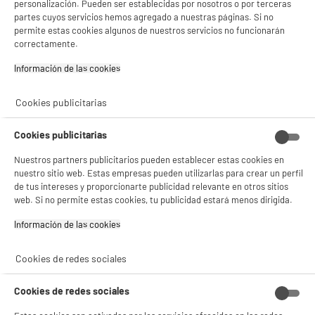
personalización. Pueden ser establecidas por nosotros o por terceras
partes cuyos servicios hemos agregado a nuestras páginas. Si no
permite estas cookies algunos de nuestros servicios no funcionarán
correctamente.
Información de las cookies‎
5 TIENDAS A TU SERVICIO
Cookies publicitarias
ELIGE TU TIENDA
Cookies publicitarias
Valencia -
Alicante
Nuestros partners publicitarios pueden establecer estas cookies en
nuestro sitio web. Estas empresas pueden utilizarlas para crear un perfil
de tus intereses y proporcionarte publicidad relevante en otros sitios
ENVÍO Y RECOGIDA
web. Si no permite estas cookies, tu publicidad estará menos dirigida.
Recogida en 1h:
Gratuita
Información de las cookies‎
Envío a domicilio: 3 - 5 días laborables
Cookies de redes sociales
Cookies de redes sociales
ESTAMOS EN CONTACTO