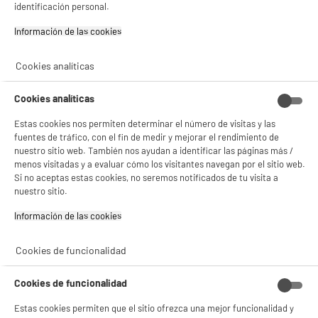
current-store
identificación personal.
change-btn
LEGANÉS, MADRID
Información de las cookies‎
product_list_sticky_button_Filter
product_list_stic
Cookies analíticas
No hemos encontrado los productos de tu selección.
Cookies analíticas
Estas cookies nos permiten determinar el número de visitas y las
fuentes de tráfico, con el fin de medir y mejorar el rendimiento de
nuestro sitio web. También nos ayudan a identificar las páginas más /
NO SOLO TENEMOS LOS MEJORES PRECIOS
menos visitadas y a evaluar cómo los visitantes navegan por el sitio web.
Si no aceptas estas cookies, no seremos notificados de tu visita a
nuestro sitio.
GARANTÍAS
101.669 opiniones
PAGO SEGURO
autentificadas por
ELECTRO DEPOT
Información de las cookies‎
★★★★★
★★★★★
Cookies de funcionalidad
4,26
Cookies de funcionalidad
SERVICIO POST VENTA
ATENCIÓN AL CLIENTE
PREGUNTAS /
RESPUESTAS
Estas cookies permiten que el sitio ofrezca una mejor funcionalidad y