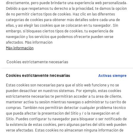
directamente, pero puede brindarte una experiencia web personalizada.
- ofrecer publicidad y comunicaciones personalizadas
Hogar
Higiene y salud
Debido a que respetamos tu derecho a la privacidad, te damos la opción
- facilitar el intercambio de contenido en las redes sociales
de no permitir ciertos tipos de cookies. Haz clic en las diferentes
- analizar el tráfico en nuestro sitio web Consulta la política de cookies.
categorías de cookies para obtener más detalles sobre cada una de
Consulta la política de cookies.
.
ellas, y así elegir las cookies que se colocarán en tu navegador. Sin
Si aceptas, la experiencia será aún mejor. Si no acepta, se utilizarán cookies
embargo, si bloqueas ciertos tipos de cookies, tu experiencia de
estadísticas anónimas basadas en tu navegación. Puedes oponerte a su uso
navegación y los servicios que podemos ofrecerte pueden verse
gestionando sus cookies.
afectados. Más información
¡Buena visita!
Más información
✔ ACEPTAR TODAS
Cookies estrictamente necesarias
Gestionar cookies
Cookies estrictamente necesarias
Activas siempre
Estas cookies son necesarias para que el sitio web funcione y no se
pueden desactivar en nuestros sistemas. Por ejemplo, estas cookies
estrictamente necesarias te permitirán acceder a tu área de cliente,
mantener activa tu sesión mientras navegas o administrar tu carrito de
compras. También nos permitirán detectar cualquier problema técnico
que pueda afectar la presentación del Sitio y / o la navegación en el
Sitio. Puedes configurar tu navegador para bloquear o ser notificado de
la existencia de estas cookies, pero algunas partes del sitio web pueden
productItem_availability_txt-
verse afectadas. Estas cookies no almacenan ninguna información de
productItem__availability-