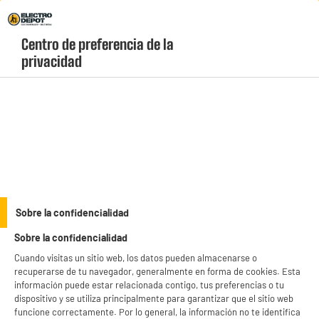
Envio Gratis +99€ y Recogida Gratis en tienda 1h
Centro de preferencia de la 
geolocation-header-icon-text
header-
Carrito
privacidad
Menú
login-
account
Higiene y Salud
(0 produits)
Sobre la confidencialidad
Sobre la confidencialidad
BIENVENIDO a ELECTRO
Rechazar todas
Cuando visitas un sitio web, los datos pueden almacenarse o
Electrodomésticos
Televisores
recuperarse de tu navegador, generalmente en forma de cookies. Esta
DEPOT
información puede estar relacionada contigo, tus preferencias o tu
Con el fin de mejorar tu experiencia, y tras tu consentimiento, ELECTRO DEPOT
dispositivo y se utiliza principalmente para garantizar que el sitio web
Cocina
Móviles y Movilidad
y sus socios utilizan cookies que procesan tus datos personales para:
funcione correctamente. Por lo general, la información no te identifica
- compartir contenido adaptado a tus preferencias