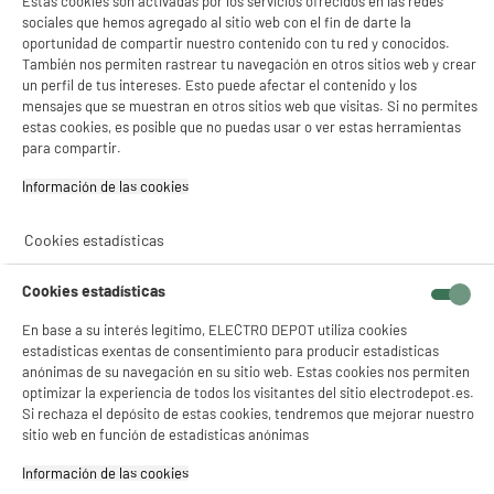
Estas cookies son activadas por los servicios ofrecidos en las redes
Gestionar cookies
sociales que hemos agregado al sitio web con el fin de darte la
oportunidad de compartir nuestro contenido con tu red y conocidos.
También nos permiten rastrear tu navegación en otros sitios web y crear
ELECTROCHOLLOS
un perfil de tus intereses. Esto puede afectar el contenido y los
Carro de mercado plegable 6 ruedas negro
mensajes que se muestran en otros sitios web que visitas. Si no permites
estas cookies, es posible que no puedas usar o ver estas herramientas
Dimensiones : AL 100 cm x AN 47 cm x PR 39
cm
para compartir.
Tipo de producto : Accesorio
Información de las cookies‎
29
€
96
Cookies estadísticas
★★★★★
★★★★★
3.5
/5
(
17
)
Cookies estadísticas
compare_product
En base a su interés legítimo, ELECTRO DEPOT utiliza cookies
estadísticas exentas de consentimiento para producir estadísticas
anónimas de su navegación en su sitio web. Estas cookies nos permiten
optimizar la experiencia de todos los visitantes del sitio electrodepot.es.
ELECTROCHOLLOS
Si rechaza el depósito de estas cookies, tendremos que mejorar nuestro
BOLSA ISOTÉRMICA 7L MAS HIELO ARTIFICIAL
sitio web en función de estadísticas anónimas
4
€
95
Información de las cookies‎