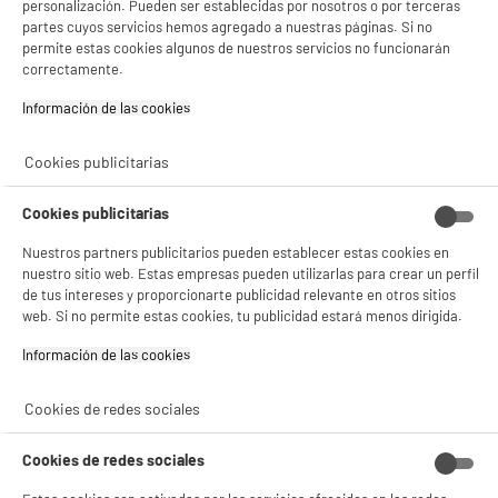
14
personalización. Pueden ser establecidas por nosotros o por terceras
partes cuyos servicios hemos agregado a nuestras páginas. Si no
permite estas cookies algunos de nuestros servicios no funcionarán
correctamente.
★★★★★
★★★★★
Información de las cookies‎
3.2
/5
(
6
)
BIENVENIDO a ELECTRO
Rechazar todas
compare_product
Cookies publicitarias
DEPOT
Con el fin de mejorar tu experiencia, y tras tu consentimiento, ELECTRO DEPOT
Cookies publicitarias
y sus socios utilizan cookies que procesan tus datos personales para:
- compartir contenido adaptado a tus preferencias
ELECTROCHOLLOS
Nuestros partners publicitarios pueden establecer estas cookies en
- ofrecer publicidad y comunicaciones personalizadas
Detector SMARTWARES Monoxydo de carbono
nuestro sitio web. Estas empresas pueden utilizarlas para crear un perfil
- facilitar el intercambio de contenido en las redes sociales
de tus intereses y proporcionarte publicidad relevante en otros sitios
Tipo :
- analizar el tráfico en nuestro sitio web Consulta la política de cookies.
web. Si no permite estas cookies, tu publicidad estará menos dirigida.
Consulta la política de cookies.
.
Resolución :
Alimentación :
Información de las cookies‎
Si aceptas, la experiencia será aún mejor. Si no acepta, se utilizarán cookies
12
€
94
estadísticas anónimas basadas en tu navegación. Puedes oponerte a su uso
gestionando sus cookies.
Cookies de redes sociales
¡Buena visita!
★★★★★
★★★★★
4.6
/5
(
8
)
✔ ACEPTAR TODAS
Cookies de redes sociales
compare_product