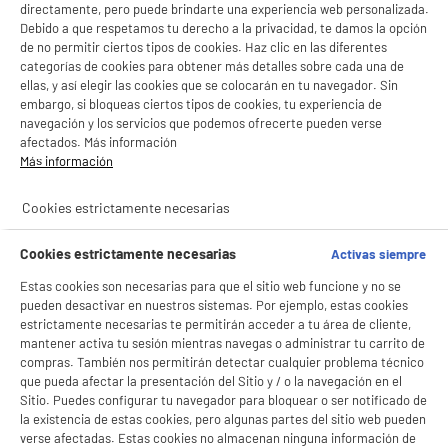
Hogar
directamente, pero puede brindarte una experiencia web personalizada.
Debido a que respetamos tu derecho a la privacidad, te damos la opción
de no permitir ciertos tipos de cookies. Haz clic en las diferentes
categorías de cookies para obtener más detalles sobre cada una de
productItem_availability_txt-
productItem__availability-
current-store
ellas, y así elegir las cookies que se colocarán en tu navegador. Sin
change-btn
LEGANÉS, MADRID
embargo, si bloqueas ciertos tipos de cookies, tu experiencia de
navegación y los servicios que podemos ofrecerte pueden verse
afectados. Más información
product_list_sticky_button_Filter
product_list_stic
Más información
Cookies estrictamente necesarias
ELECTROCHOLLOS
Secador de Pelo BABYLISS 2000W Motor HTDC
Rose Petl Blush 5913PE
Cookies estrictamente necesarias
Activas siempre
Tipo de motor : Motor DC : para todo la
Estas cookies son necesarias para que el sitio web funcione y no se
familia
pueden desactivar en nuestros sistemas. Por ejemplo, estas cookies
Número de velocidades : 2
estrictamente necesarias te permitirán acceder a tu área de cliente,
Temperatura : 3
mantener activa tu sesión mientras navegas o administrar tu carrito de
34
€
98
★★★★★
★★★★★
compras. También nos permitirán detectar cualquier problema técnico
que pueda afectar la presentación del Sitio y / o la navegación en el
5
/5
(
2
)
Sitio. Puedes configurar tu navegador para bloquear o ser notificado de
la existencia de estas cookies, pero algunas partes del sitio web pueden
compare_product
verse afectadas. Estas cookies no almacenan ninguna información de