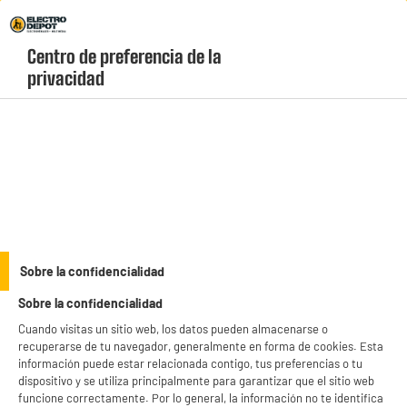
Envio Gratis +99€ y Recogida Gratis en tienda 1h
Centro de preferencia de la 
geolocation-header-icon-text
header-
Carrito
privacidad
Menú
login-
account
HOGAR
(94 produits)
Sobre la confidencialidad
Sobre la confidencialidad
Electrodomésticos
Cocina
Cuando visitas un sitio web, los datos pueden almacenarse o
Imagen y sonido
recuperarse de tu navegador, generalmente en forma de cookies. Esta
información puede estar relacionada contigo, tus preferencias o tu
Móviles, Informática y Movilidad
dispositivo y se utiliza principalmente para garantizar que el sitio web
funcione correctamente. Por lo general, la información no te identifica