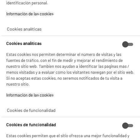
identificación personal.
Información de las cookies‎
ELECTROCHOLLOS
Cookies analíticas
Taza de vidrio de doble pared de 20 cl
Color : Transparente
Cookies analíticas
2
€
96
Estas cookies nos permiten determinar el número de visitas y las
fuentes de tráfico, con el fin de medir y mejorar el rendimiento de
nuestro sitio web. También nos ayudan a identificar las páginas más /
★★★★★
★★★★★
menos visitadas y a evaluar cómo los visitantes navegan por el sitio web.
Si no aceptas estas cookies, no seremos notificados de tu visita a
1.6
/5
(
5
)
nuestro sitio.
compare_product
Información de las cookies‎
Cookies de funcionalidad
ELECTROCHOLLOS
TERMO DISPENSADOR DE BEBIDA 1,8 L
Cookies de funcionalidad
Color : Negro Y Gris
Estas cookies permiten que el sitio ofrezca una mejor funcionalidad y
€
95