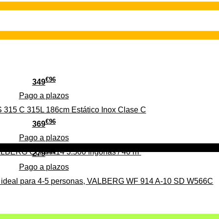
€
96
349
Pago a
plazos
 315 C 315L 186cm Estático Inox Clase C
€
96
369
Pago a
plazos
€
96
ALBERG CLIM-A14 3.500 frigorías / 40 m²
279
Pago a
plazos
0%, ideal para 4-5 personas, VALBERG WF 914 A-10 SD W566C