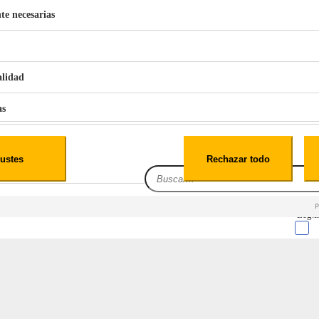
te necesarias
€
42
49
Suspensión Delantera Y Trasera
BERG 1,1L Limpia Sofás Alfombras Coche SP3
alidad
as
iales
ustes
Rechazar todo
es
Leg.I
cialidad
itio web, los datos pueden almacenarse o recuperarse de tu navegador, generalmente