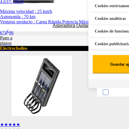
4.63
/5
(
38.0
)
Cookies estrictamen
Màxima velocidad : 25 km/h
Autonomía : 70 km
Cookies analíticas
Ventajas producto : Carga Rápida,Potencia Máxima Del Motor 1600W,
Aspiradora Quitamanchas 450W VAL
Cookies de funcion
€
674
96
Pago a
plazos
Cookies publicitari
Electrochollos
Cookies de redes soc
Guardar aj
Cookies estadísticas
Lista de cooki
Sobre la confiden
★★★★★
Cuando visitas un s