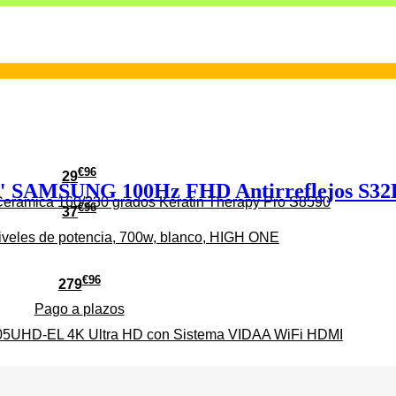
€
96
29
" SAMSUNG 100Hz FHD Antirreflejos S3
erámica 160/230 grados Keratin Therapy Pro S8590
€
96
37
iveles de potencia, 700w, blanco, HIGH ONE
€
96
279
Pago a
plazos
HD-EL 4K Ultra HD con Sistema VIDAA WiFi HDMI