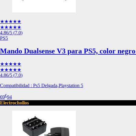
de nuestro sitio web
navegan por el sitio
Información de las
★★★★★
★★★★★
4.86
/5
(
7.0
)
Cookies de funcio
PS5
Estas cookies permit
Mando Dualsense V3 para PS5, color negro
por terceras partes 
no funcionarán corr
★★★★★
Información de las
★★★★★
4.86
/5
(
7.0
)
Compatibilidad : Ps5 Delgada,Playstation 5
Cookies publicitar
Nuestros partners pu
€
69
94
crear un perfil de t
Electrochollos
publicidad estará me
Información de las
Cookies de redes s