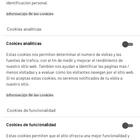
- ofrecer publicidad y comunicaciones personalizadas
identificación personal.
- facilitar el intercambio de contenido en las redes sociales
- analizar el tráfico en nuestro sitio web Consulta la política de cookies.
Información de las cookies‎
Consulta la política de cookies.
.
Si aceptas, la experiencia será aún mejor. Si no acepta, se utilizarán cookies
Cookies analíticas
estadísticas anónimas basadas en tu navegación. Puedes oponerte a su uso
gestionando sus cookies.
Cookies analíticas
¡Buena visita!
Estas cookies nos permiten determinar el número de visitas y las
✔ ACEPTAR TODAS
fuentes de tráfico, con el fin de medir y mejorar el rendimiento de
nuestro sitio web. También nos ayudan a identificar las páginas más /
Gestionar cookies
menos visitadas y a evaluar cómo los visitantes navegan por el sitio web.
Si no aceptas estas cookies, no seremos notificados de tu visita a
nuestro sitio.
Información de las cookies‎
Cookies de funcionalidad
Cookies de funcionalidad
Estas cookies permiten que el sitio ofrezca una mejor funcionalidad y