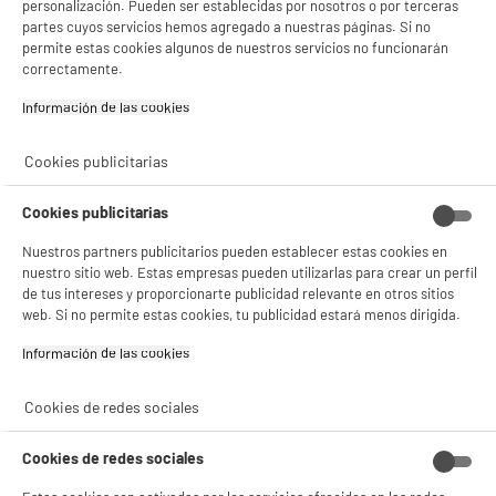
personalización. Pueden ser establecidas por nosotros o por terceras
partes cuyos servicios hemos agregado a nuestras páginas. Si no
permite estas cookies algunos de nuestros servicios no funcionarán
correctamente.
Información de las cookies‎
Cookies publicitarias
Cookies publicitarias
Nuestros partners publicitarios pueden establecer estas cookies en
nuestro sitio web. Estas empresas pueden utilizarlas para crear un perfil
de tus intereses y proporcionarte publicidad relevante en otros sitios
web. Si no permite estas cookies, tu publicidad estará menos dirigida.
Información de las cookies‎
Cookies de redes sociales
Cookies de redes sociales