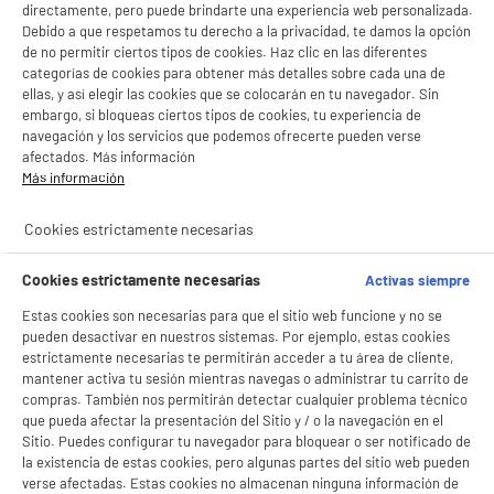
directamente, pero puede brindarte una experiencia web personalizada.
Debido a que respetamos tu derecho a la privacidad, te damos la opción
de no permitir ciertos tipos de cookies. Haz clic en las diferentes
categorías de cookies para obtener más detalles sobre cada una de
ellas, y así elegir las cookies que se colocarán en tu navegador. Sin
embargo, si bloqueas ciertos tipos de cookies, tu experiencia de
navegación y los servicios que podemos ofrecerte pueden verse
afectados. Más información
Más información
Cookies estrictamente necesarias
Cookies estrictamente necesarias
Activas siempre
Estas cookies son necesarias para que el sitio web funcione y no se
pueden desactivar en nuestros sistemas. Por ejemplo, estas cookies
estrictamente necesarias te permitirán acceder a tu área de cliente,
BIENVENIDO a ELECTRO
mantener activa tu sesión mientras navegas o administrar tu carrito de
Rechazar todas
compras. También nos permitirán detectar cualquier problema técnico
DEPOT
que pueda afectar la presentación del Sitio y / o la navegación en el
Sitio. Puedes configurar tu navegador para bloquear o ser notificado de
Con el fin de mejorar tu experiencia, y tras tu consentimiento, ELECTRO DEPOT
la existencia de estas cookies, pero algunas partes del sitio web pueden
y sus socios utilizan cookies que procesan tus datos personales para:
- compartir contenido adaptado a tus preferencias
verse afectadas. Estas cookies no almacenan ninguna información de