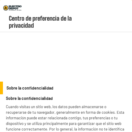
Envio Gratis +99€ y Recogida Gratis en tienda 1h
Centro de preferencia de la 
geolocation-header-icon-text
header-
Carrito
privacidad
Menú
login-
account
43 a 55 pulgadas
(0 produits)
Sobre la confidencialidad
24 a 39
43 a 55
60 a 82
pulgadas
pulgadas
pulgadas
Sobre la confidencialidad
BIENVENIDO a ELECTRO
Rechazar todas
Cuando visitas un sitio web, los datos pueden almacenarse o
Samsung
LG
Más
DEPOT
recuperarse de tu navegador, generalmente en forma de cookies. Esta
marcas
información puede estar relacionada contigo, tus preferencias o tu
Con el fin de mejorar tu experiencia, y tras tu consentimiento, ELECTRO DEPOT
dispositivo y se utiliza principalmente para garantizar que el sitio web
y sus socios utilizan cookies que procesan tus datos personales para:
funcione correctamente. Por lo general, la información no te identifica
- compartir contenido adaptado a tus preferencias