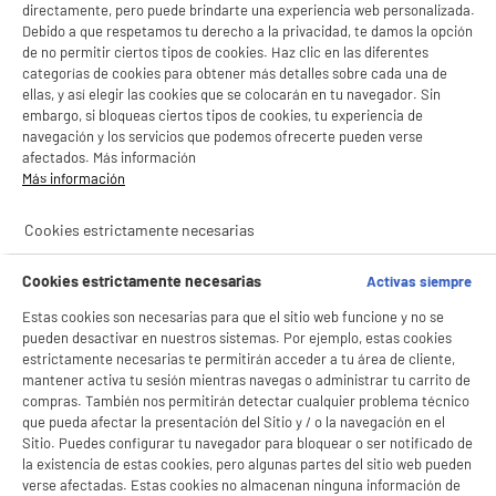
directamente, pero puede brindarte una experiencia web personalizada.
- ofrecer publicidad y comunicaciones personalizadas
Debido a que respetamos tu derecho a la privacidad, te damos la opción
- facilitar el intercambio de contenido en las redes sociales
¡La Eurocopa 2021 se vive en Electro Depot! Descubre los productos perfectos
de no permitir ciertos tipos de cookies. Haz clic en las diferentes
- analizar el tráfico en nuestro sitio web Consulta la política de cookies.
Consulta la política de cookies.
.
categorías de cookies para obtener más detalles sobre cada una de
para disfrutar de esta Eurocopa tan esperada y a los mejores precios. En Electro
ellas, y así elegir las cookies que se colocarán en tu navegador. Sin
Depot queremos que disfrutes del fútbol como si estuvieras en el propio estadio.
see_more_label
Si aceptas, la experiencia será aún mejor. Si no acepta, se utilizarán cookies
embargo, si bloqueas ciertos tipos de cookies, tu experiencia de
Los mejores televisores con la mejor calidad de imagen y las mejores barras de
estadísticas anónimas basadas en tu navegación. Puedes oponerte a su uso
navegación y los servicios que podemos ofrecerte pueden verse
sonido para que escuches de manera envolvente todo lo que pasa en el campo de
gestionando sus cookies.
afectados. Más información
juego. ¡Te esperamos en Electro Depot con los mejores precios!
¡Buena visita!
Más información
✔ ACEPTAR TODAS
Cookies estrictamente necesarias
Gestionar cookies
Cookies estrictamente necesarias
Activas siempre
Estas cookies son necesarias para que el sitio web funcione y no se
pueden desactivar en nuestros sistemas. Por ejemplo, estas cookies
estrictamente necesarias te permitirán acceder a tu área de cliente,
mantener activa tu sesión mientras navegas o administrar tu carrito de
compras. También nos permitirán detectar cualquier problema técnico
que pueda afectar la presentación del Sitio y / o la navegación en el
Sitio. Puedes configurar tu navegador para bloquear o ser notificado de
productItem_availability_txt-
la existencia de estas cookies, pero algunas partes del sitio web pueden
productItem__availability-
current-store
verse afectadas. Estas cookies no almacenan ninguna información de
change-btn