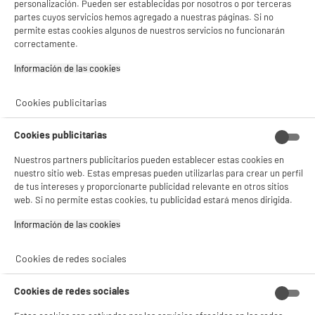
personalización. Pueden ser establecidas por nosotros o por terceras
partes cuyos servicios hemos agregado a nuestras páginas. Si no
permite estas cookies algunos de nuestros servicios no funcionarán
correctamente.
5 TIENDAS A TU SERVICIO
Información de las cookies‎
Cookies publicitarias
ELIGE TU TIENDA
Valencia -
Alicante
Cookies publicitarias
Nuestros partners publicitarios pueden establecer estas cookies en
nuestro sitio web. Estas empresas pueden utilizarlas para crear un perfil
ENVÍO Y RECOGIDA
de tus intereses y proporcionarte publicidad relevante en otros sitios
web. Si no permite estas cookies, tu publicidad estará menos dirigida.
Recogida en 1h:
Gratuita
Envío a domicilio: 3 - 5 días laborables
Información de las cookies‎
Cookies de redes sociales
Cookies de redes sociales
ESTAMOS EN CONTACTO