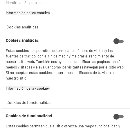
LEGANÉS, MADRID
identificación personal.
Información de las cookies‎
product_list_sticky_button_Filter
product_list_stic
Cookies analíticas
No hemos encontrado los productos de tu selección.
Cookies analíticas
Estas cookies nos permiten determinar el número de visitas y las
fuentes de tráfico, con el fin de medir y mejorar el rendimiento de
NO SOLO TENEMOS LOS MEJORES PRECIOS
nuestro sitio web. También nos ayudan a identificar las páginas más /
menos visitadas y a evaluar cómo los visitantes navegan por el sitio web.
Si no aceptas estas cookies, no seremos notificados de tu visita a
GARANTÍAS
101.669 opiniones
PAGO SEGURO
autentificadas por
nuestro sitio.
ELECTRO DEPOT
Información de las cookies‎
★★★★★
★★★★★
4,26
Cookies de funcionalidad
SERVICIO POST VENTA
ATENCIÓN AL CLIENTE
PREGUNTAS /
RESPUESTAS
Cookies de funcionalidad
Estas cookies permiten que el sitio ofrezca una mejor funcionalidad y