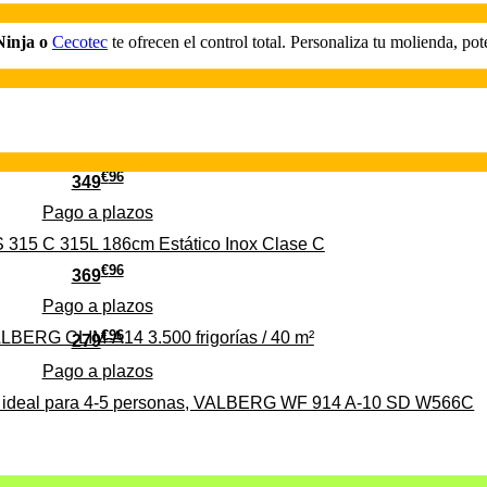
Ninja o
Cecotec
te ofrecen el control total. Personaliza tu molienda, pot
€
96
349
Pago a
plazos
 315 C 315L 186cm Estático Inox Clase C
€
96
369
Pago a
plazos
€
96
ALBERG CLIM-A14 3.500 frigorías / 40 m²
279
Pago a
plazos
0%, ideal para 4-5 personas, VALBERG WF 914 A-10 SD W566C