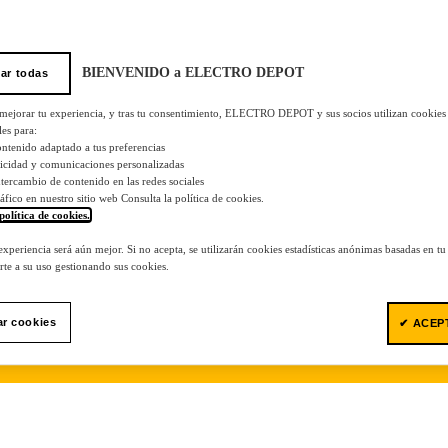
BIENVENIDO a ELECTRO DEPOT
ar todas
 mejorar tu experiencia, y tras tu consentimiento, ELECTRO DEPOT y sus socios utilizan cookies
les para:
ontenido adaptado a tus preferencias
licidad y comunicaciones personalizadas
 intercambio de contenido en las redes sociales
tráfico en nuestro sitio web Consulta la política de cookies.
política de cookies.
.
 experiencia será aún mejor. Si no acepta, se utilizarán cookies estadísticas anónimas basadas en t
te a su uso gestionando sus cookies.
ar cookies
✔ ACEP