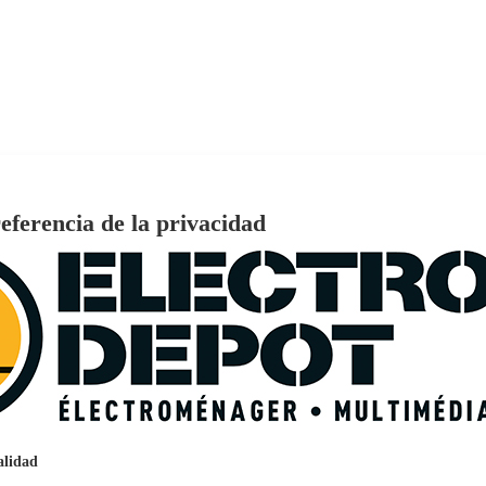
eferencia de la privacidad
FEE M1
€
96
159
Pago a
plazos
nción EcoTank EPSON ET-2861
alidad