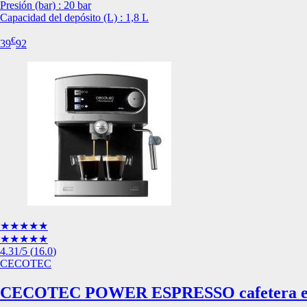
Presión (bar) : 20 bar
Esta información pue
Capacidad del depósito (L) : 1,8 L
que el sitio web fun
experiencia web pers
€
39
92
tipos de cookies. Ha
las cookies que se c
los servicios que p
Más información
Cookies estrictam
Estas cookies son ne
cookies estrictament
administrar tu carri
presentación del Sit
existencia de estas 
información de iden
★★★★★
Información de las
★★★★★
4.31
/5
(
16.0
)
CECOTEC
Cookies analíticas
CECOTEC POWER ESPRESSO cafetera ex
Estas cookies nos pe