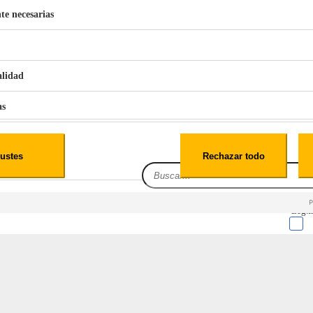
te necesarias
€
42
49
BERG 1,1L Limpia Sofás Alfombras Coche SP3
alidad
as
iales
ustes
Rechazar todo
es
Leg.I
OCCA EXPRESSO ELEGANCE
cialidad
itio web, los datos pueden almacenarse o recuperarse de tu navegador, generalmente