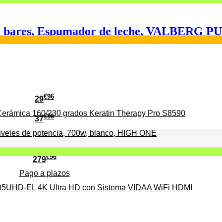
o, 20 bares, Espumador de leche, VALBER
€
96
29
erámica 160/230 grados Keratin Therapy Pro S8590
€
96
37
iveles de potencia, 700w, blanco, HIGH ONE
€
96
279
Pago a
plazos
HD-EL 4K Ultra HD con Sistema VIDAA WiFi HDMI