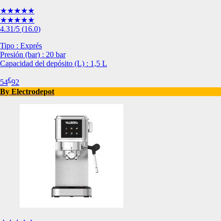
de nuestro sitio web
★★★★★
navegan por el sitio
★★★★★
4.31
/5
(
16.0
)
Información de las
Tipo : Exprés
Presión (bar) : 20 bar
Cookies de funcio
Capacidad del depósito (L) : 1,5 L
Estas cookies permit
€
54
92
por terceras partes 
By Electrodepot
no funcionarán corr
Información de las
Cookies publicitar
Nuestros partners pu
crear un perfil de t
publicidad estará me
Información de las
Cookies de redes s