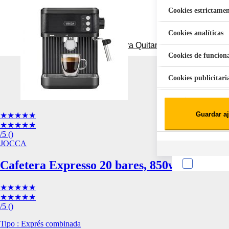
Cookies estrictamen
Cookies analíticas
Aspiradora Quitamanchas 450W VAL
Cookies de funcion
Cookies publicitari
Cookies de redes soc
Guardar aj
★★★★★
Cookies estadísticas
★★★★★
Lista de cooki
/5
(
)
JOCCA
Cafetera Expresso 20 bares, 850w, J
★★★★★
★★★★★
/5
(
)
Sobre la confiden
Tipo : Exprés combinada
Cuando visitas un s