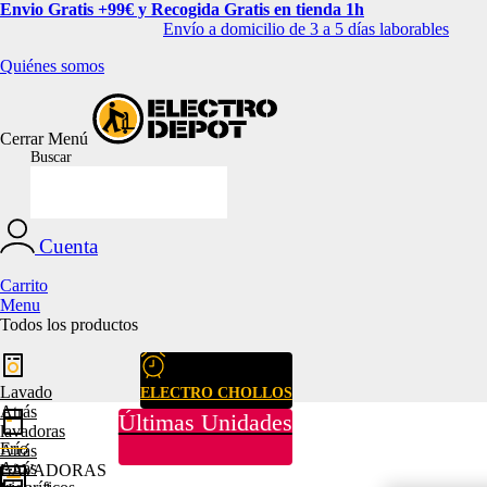
Envio Gratis +99€ y Recogida Gratis en tienda 1h
Envío a domicilio de 3 a 5 días laborables
Quiénes somos
Cerrar
Menú
Buscar
Cuenta
Carrito
Menu
Todos los productos
Lavado
ELECTRO CHOLLOS
Atrás
Últimas Unidades
lavadoras
Frío
Atrás
Atrás
LAVADORAS