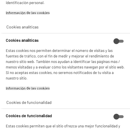
identificación personal.
Información de las cookies‎
Cookies analíticas
Cookies analíticas
Estas cookies nos permiten determinar el número de visitas y las
BIENVENIDO a ELECTRO
Rechazar todas
fuentes de tráfico, con el fin de medir y mejorar el rendimiento de
DEPOT
nuestro sitio web. También nos ayudan a identificar las páginas más /
menos visitadas y a evaluar cómo los visitantes navegan por el sitio web.
Con el fin de mejorar tu experiencia, y tras tu consentimiento, ELECTRO DEPOT
Si no aceptas estas cookies, no seremos notificados de tu visita a
y sus socios utilizan cookies que procesan tus datos personales para:
nuestro sitio.
- compartir contenido adaptado a tus preferencias
- ofrecer publicidad y comunicaciones personalizadas
Información de las cookies‎
- facilitar el intercambio de contenido en las redes sociales
- analizar el tráfico en nuestro sitio web Consulta la política de cookies.
Consulta la política de cookies.
.
Cookies de funcionalidad
Si aceptas, la experiencia será aún mejor. Si no acepta, se utilizarán cookies
estadísticas anónimas basadas en tu navegación. Puedes oponerte a su uso
Cookies de funcionalidad
gestionando sus cookies.
¡Buena visita!
Estas cookies permiten que el sitio ofrezca una mejor funcionalidad y