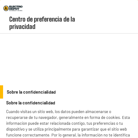
Envio Gratis +99€ y Recogida Gratis en tienda 1h
Centro de preferencia de la 
geolocation-header-icon-text
header-
Carrito
privacidad
Menú
login-
account
Freidoras de aire
PRECIO IMBATIBLE
Sobre la confidencialidad
Freidora de Aire 5L High One HO-AF5 Capacidad 4
Sobre la confidencialidad
personas
Cuando visitas un sitio web, los datos pueden almacenarse o
recuperarse de tu navegador, generalmente en forma de cookies. Esta
información puede estar relacionada contigo, tus preferencias o tu
dispositivo y se utiliza principalmente para garantizar que el sitio web
funcione correctamente. Por lo general, la información no te identifica