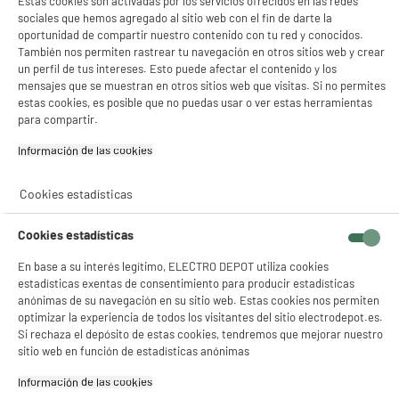
Estas cookies son activadas por los servicios ofrecidos en las redes
sociales que hemos agregado al sitio web con el fin de darte la
oportunidad de compartir nuestro contenido con tu red y conocidos.
También nos permiten rastrear tu navegación en otros sitios web y crear
un perfil de tus intereses. Esto puede afectar el contenido y los
mensajes que se muestran en otros sitios web que visitas. Si no permites
estas cookies, es posible que no puedas usar o ver estas herramientas
para compartir.
Información de las cookies‎
Descubre nuestra freidora sin aceite HIGH ONE 5L -
Cookies estadísticas
HO-AF5.
Cookies estadísticas
En base a su interés legítimo, ELECTRO DEPOT utiliza cookies
estadísticas exentas de consentimiento para producir estadísticas
anónimas de su navegación en su sitio web. Estas cookies nos permiten
Sin aceite
optimizar la experiencia de todos los visitantes del sitio electrodepot.es.
4 personas
Si rechaza el depósito de estas cookies, tendremos que mejorar nuestro
Para una cocción saludable de los
sitio web en función de estadísticas anónimas
La capacidad de la cuba permite
alimentos gracias al aire caliente
cocinar para 4 personas por
(sin materia grasa). Ideal para todas
Información de las cookies‎
cocción.
las recetas saladas y dulces.