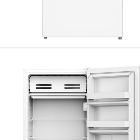
de nuestro sitio web
navegan por el sitio
Información de las
Cookies de funcio
Estas cookies permit
por terceras partes 
no funcionarán corr
Información de las
Cookies publicitar
Nuestros partners pu
crear un perfil de t
publicidad estará me
Información de las
Cookies de redes s