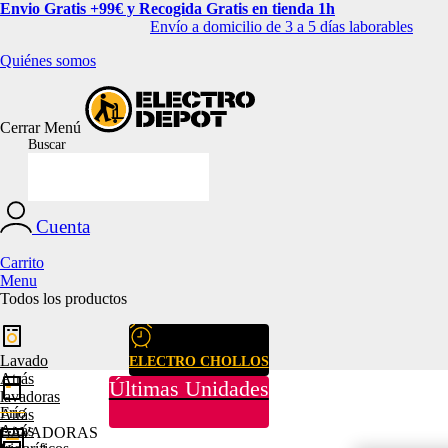
Envio Gratis +99€ y Recogida Gratis en tienda 1h
Envío a domicilio de 3 a 5 días laborables
Quiénes somos
Cerrar
Menú
Buscar
Cuenta
Carrito
Menu
Todos los productos
Lavado
ELECTRO CHOLLOS
Atrás
Últimas Unidades
lavadoras
Frío
Atrás
Atrás
LAVADORAS