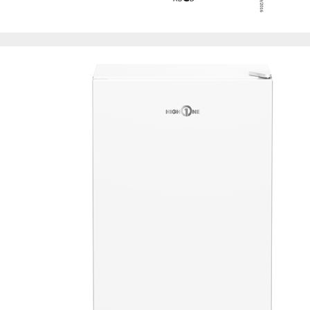
Esta información pue
que el sitio web fun
experiencia web pers
tipos de cookies. Ha
las cookies que se c
los servicios que p
Más información
Cookies estrictam
Estas cookies son ne
cookies estrictament
administrar tu carri
presentación del Sit
existencia de estas 
información de iden
Información de las
Cookies analíticas
Estas cookies nos pe