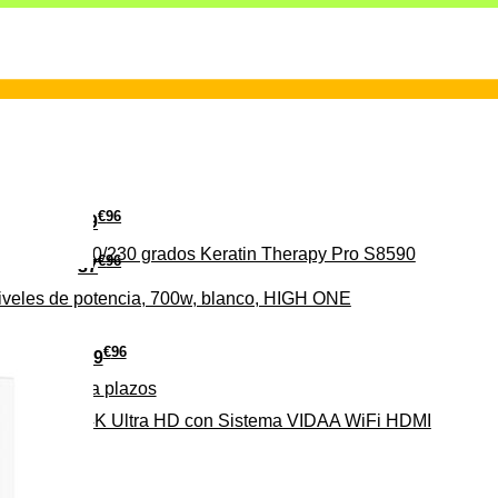
€
96
29
erámica 160/230 grados Keratin Therapy Pro S8590
€
96
37
iveles de potencia, 700w, blanco, HIGH ONE
€
96
279
Pago a
plazos
HD-EL 4K Ultra HD con Sistema VIDAA WiFi HDMI