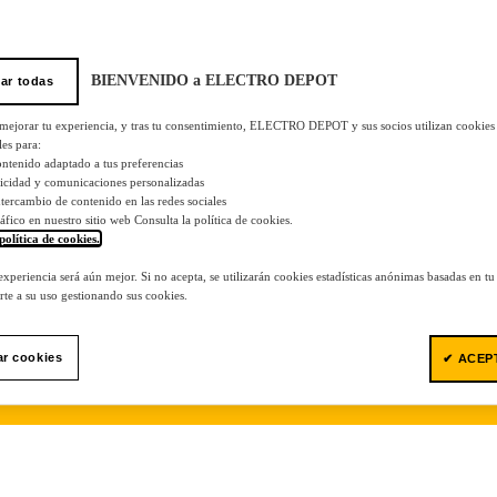
BIENVENIDO a ELECTRO DEPOT
ar todas
 mejorar tu experiencia, y tras tu consentimiento, ELECTRO DEPOT y sus socios utilizan cookies
les para:
ontenido adaptado a tus preferencias
licidad y comunicaciones personalizadas
 intercambio de contenido en las redes sociales
tráfico en nuestro sitio web Consulta la política de cookies.
política de cookies.
.
 experiencia será aún mejor. Si no acepta, se utilizarán cookies estadísticas anónimas basadas en t
te a su uso gestionando sus cookies.
ar cookies
✔ ACEP