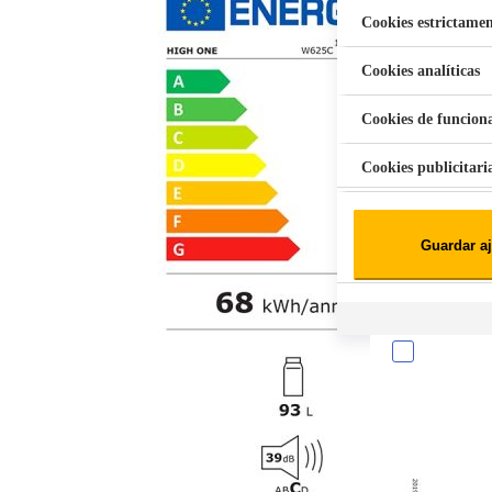
Cookies estrictamen
Cookies analíticas
Aspiradora Quitamanchas 450W VAL
Cookies de funcion
Cookies publicitari
Cookies de redes soc
Guardar aj
Cookies estadísticas
Lista de cooki
Sobre la confiden
Cuando visitas un s