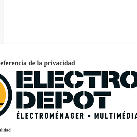
eferencia de la privacidad
€
96
159
Pago a
plazos
nción EcoTank EPSON ET-2861
alidad