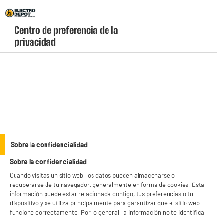
Envio Gratis +99€ y Recogida Gratis en tienda 1h
Centro de preferencia de la 
geolocation-header-icon-text
header-
Carrito
privacidad
Menú
login-
account
Frigoríficos congeladores
(24 produits)
Sobre la confidencialidad
Sobre la confidencialidad
Cuando visitas un sitio web, los datos pueden almacenarse o
Frigoríficos congeladores
Frigoríficos top &
recuperarse de tu navegador, generalmente en forma de cookies. Esta
1 puerta
información puede estar relacionada contigo, tus preferencias o tu
dispositivo y se utiliza principalmente para garantizar que el sitio web
Frigoríficos americanos
Congeladores
funcione correctamente. Por lo general, la información no te identifica