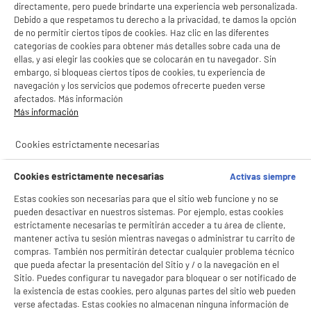
directamente, pero puede brindarte una experiencia web personalizada.
Debido a que respetamos tu derecho a la privacidad, te damos la opción
de no permitir ciertos tipos de cookies. Haz clic en las diferentes
categorías de cookies para obtener más detalles sobre cada una de
VALBERG
4 PERSONAS
HIGH ONE
ellas, y así elegir las cookies que se colocarán en tu navegador. Sin
embargo, si bloqueas ciertos tipos de cookies, tu experiencia de
navegación y los servicios que podemos ofrecerte pueden verse
productItem_availability_txt-
afectados. Más información
productItem__availability-
current-store
Más información
change-btn
LEGANÉS, MADRID
Cookies estrictamente necesarias
product_list_sticky_button_Filter
product_list_stic
Cookies estrictamente necesarias
Activas siempre
BY ELECTRODEPOT
Estas cookies son necesarias para que el sitio web funcione y no se
Frigorífico Combi 262L Estático VALBERG 177cm
pueden desactivar en nuestros sistemas. Por ejemplo, estas cookies
A
D
alto 55 cm ancho Clase D Silver CS 262 D S625C
estrictamente necesarias te permitirán acceder a tu área de cliente,
G
Capacidad : 262 L
mantener activa tu sesión mientras navegas o administrar tu carrito de
Tipo de frio : Estático
compras. También nos permitirán detectar cualquier problema técnico
que pueda afectar la presentación del Sitio y / o la navegación en el
Número de personas : 3
Sitio. Puedes configurar tu navegador para bloquear o ser notificado de
269
€
96
la existencia de estas cookies, pero algunas partes del sitio web pueden
★★★★★
★★★★★
verse afectadas. Estas cookies no almacenan ninguna información de
Pago a
plazos