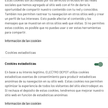
Estas cookies son activadas por los servicios ofrecidos en las redes
sociales que hemos agregado al sitio web con el fin de darte la
199
€
96
oportunidad de compartir nuestro contenido con tu red y conocidos.
★★★★★
★★★★★
Pago a
plazos
También nos permiten rastrear tu navegación en otros sitios web y crear
4.2
/5
(
100
)
un perfil de tus intereses. Esto puede afectar el contenido y los
mensajes que se muestran en otros sitios web que visitas. Si no permites
compare_product
estas cookies, es posible que no puedas usar o ver estas herramientas
para compartir.
Información de las cookies‎
BY ELECTRODEPOT
Cookies estadísticas
Frigorífico Combi VALBERG CS 315 C 315L 186cm
A
C
Estático Inox Clase C
G
Cookies estadísticas
Capacidad : 315 L
Tipo de frio : Estático
En base a su interés legítimo, ELECTRO DEPOT utiliza cookies
Número de personas : 3
estadísticas exentas de consentimiento para producir estadísticas
anónimas de su navegación en su sitio web. Estas cookies nos permiten
349
€
96
optimizar la experiencia de todos los visitantes del sitio electrodepot.es.
★★★★★
★★★★★
Si rechaza el depósito de estas cookies, tendremos que mejorar nuestro
Pago a
plazos
4.6
/5
(
832
)
sitio web en función de estadísticas anónimas
compare_product
Información de las cookies‎