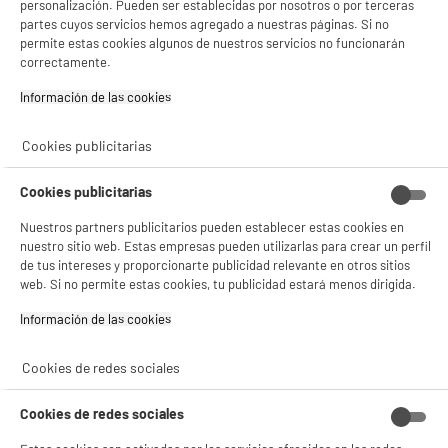
personalización. Pueden ser establecidas por nosotros o por terceras
BY ELECTRODEPOT
partes cuyos servicios hemos agregado a nuestras páginas. Si no
permite estas cookies algunos de nuestros servicios no funcionarán
Frigorífico Combi No Frost, 327L, clase C,
A
C
VALBERG CNF 327 C S742C
correctamente.
G
Capacidad : 327 L
Información de las cookies‎
Tipo de frio : No Frost
BIENVENIDO a ELECTRO
Rechazar todas
Número de personas : 3
DEPOT
Cookies publicitarias
389
€
96
Con el fin de mejorar tu experiencia, y tras tu consentimiento, ELECTRO DEPOT
★★★★★
★★★★★
Pago a
plazos
y sus socios utilizan cookies que procesan tus datos personales para:
Cookies publicitarias
4.7
/5
(
65
)
- compartir contenido adaptado a tus preferencias
- ofrecer publicidad y comunicaciones personalizadas
Nuestros partners publicitarios pueden establecer estas cookies en
compare_product
- facilitar el intercambio de contenido en las redes sociales
nuestro sitio web. Estas empresas pueden utilizarlas para crear un perfil
- analizar el tráfico en nuestro sitio web Consulta la política de cookies.
de tus intereses y proporcionarte publicidad relevante en otros sitios
Consulta la política de cookies.
.
web. Si no permite estas cookies, tu publicidad estará menos dirigida.
Si aceptas, la experiencia será aún mejor. Si no acepta, se utilizarán cookies
Información de las cookies‎
estadísticas anónimas basadas en tu navegación. Puedes oponerte a su uso
gestionando sus cookies.
BY ELECTRODEPOT
¡Buena visita!
Frigorífico 2 Puertas 206 litros, clase D,
Cookies de redes sociales
A
D
VALBERG 2D 206 D S742C
G
✔ ACEPTAR TODAS
Capacidad : 206 L
Cookies de redes sociales
Tipo de frio : Estático
Gestionar cookies
Número de personas : 2