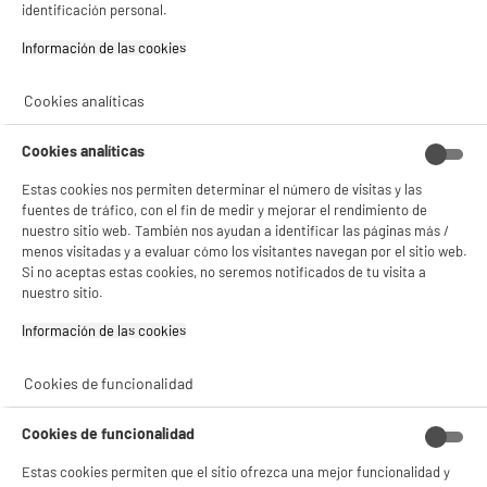
4.1
/5
(
164
)
identificación personal.
compare_product
Información de las cookies‎
Cookies analíticas
Cookies analíticas
ELECTROCHOLLOS
Frigorífico Combi No-Frost 304L, Clase C,
Estas cookies nos permiten determinar el número de visitas y las
A
C
Dispensador de Agua, Inox, VALBERG
fuentes de tráfico, con el fin de medir y mejorar el rendimiento de
G
nuestro sitio web. También nos ayudan a identificar las páginas más /
Capacidad : 304 L
menos visitadas y a evaluar cómo los visitantes navegan por el sitio web.
Tipo de frio : No Frost
Si no aceptas estas cookies, no seremos notificados de tu visita a
Número de personas : 3
nuestro sitio.
329
€
96
Información de las cookies‎
Pago a
plazos
compare_product
Cookies de funcionalidad
Cookies de funcionalidad
Estas cookies permiten que el sitio ofrezca una mejor funcionalidad y