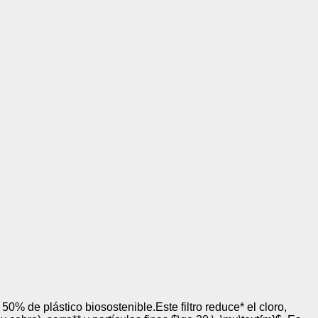
mo los visitantes
.
Desactivado
blecidas por nosotros o
nos de nuestros servicios
Desactivado
den utilizarlas para
stas cookies, tu
50% de plástico biosostenible.Este filtro reduce* el cloro,