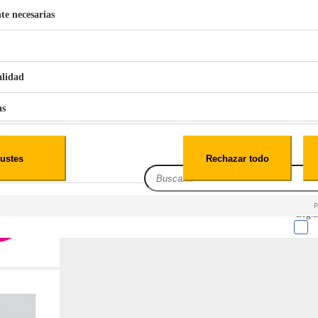
te necesarias
€
42
49
BERG 1,1L Limpia Sofás Alfombras Coche SP3
alidad
as
iales
ustes
Rechazar todo
es
Leg.I
cialidad
itio web, los datos pueden almacenarse o recuperarse de tu navegador, generalmente