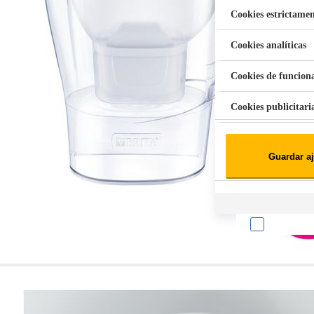
Cookies estrictamen
Cookies analíticas
Aspiradora Quitamanchas 450W VAL
Cookies de funcion
Cookies publicitari
Cookies de redes soc
Guardar aj
Cookies estadísticas
Lista de cooki
Sobre la confiden
Cuando visitas un s