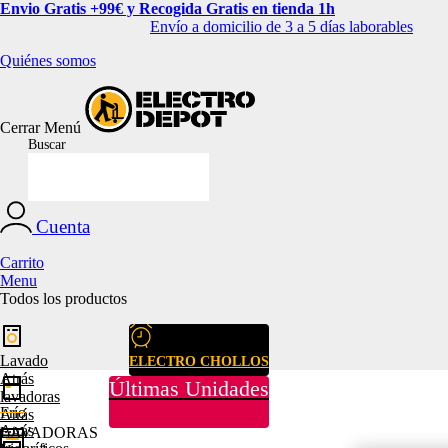
Envio Gratis +99€ y Recogida Gratis en tienda 1h
Envío a domicilio de 3 a 5 días laborables
Quiénes somos
Cerrar
Menú
Buscar
Cuenta
Carrito
Menu
Todos los productos
Lavado
ELECTRO CHOLLOS
Atrás
Últimas Unidades
lavadoras
Frío
Atrás
Atrás
LAVADORAS