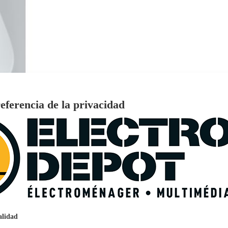
eferencia de la privacidad
€
96
159
Pago a
plazos
nción EcoTank EPSON ET-2861
alidad