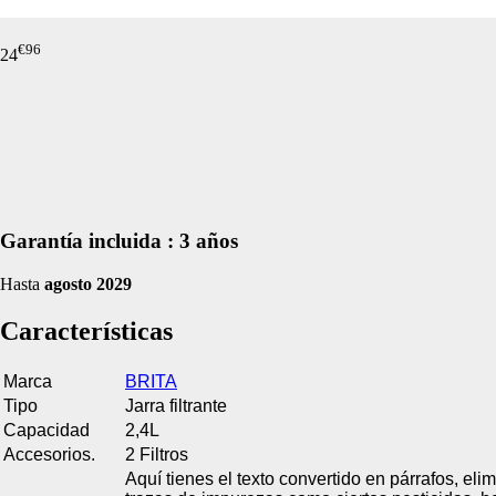
de nuestro sitio web
navegan por el sitio
€
96
24
Información de las
Cookies de funcio
Estas cookies permit
por terceras partes 
no funcionarán corr
Garantía incluida :
3 años
Información de las
Hasta
agosto 2029
Cookies publicitar
Características
Nuestros partners pu
crear un perfil de t
Marca
BRITA
publicidad estará me
Tipo
Jarra filtrante
Información de las
Capacidad
2,4L
Accesorios.
2 Filtros
Aquí tienes el texto convertido en párrafos, eli
Cookies de redes s