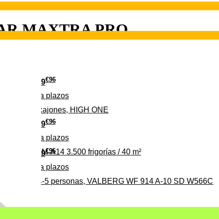
DAR MAXTRA PRO
€
96
139
Pago a
plazos
 clase D, 3 cajones, HIGH ONE
€
96
369
Pago a
plazos
€
96
ALBERG CLIM-A14 3.500 frigorías / 40 m²
279
Pago a
plazos
0%, ideal para 4-5 personas, VALBERG WF 914 A-10 SD W566C