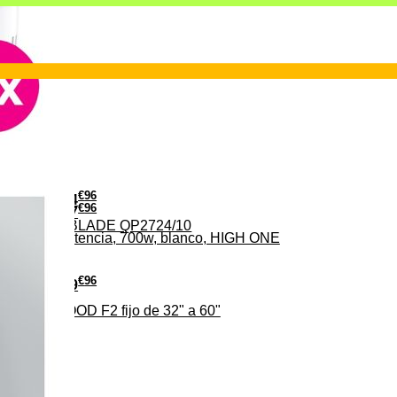
€
96
24
€
96
37
PHILIPS ONE BLADE QP2724/10
iveles de potencia, 700w, blanco, HIGH ONE
€
96
19
TV EDENWOOD F2 fijo de 32" a 60"