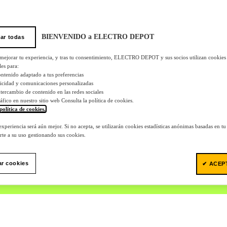
BIENVENIDO a ELECTRO DEPOT
ar todas
 mejorar tu experiencia, y tras tu consentimiento, ELECTRO DEPOT y sus socios utilizan cookies
les para:
ontenido adaptado a tus preferencias
licidad y comunicaciones personalizadas
 intercambio de contenido en las redes sociales
tráfico en nuestro sitio web Consulta la política de cookies.
política de cookies.
.
 experiencia será aún mejor. Si no acepta, se utilizarán cookies estadísticas anónimas basadas en t
te a su uso gestionando sus cookies.
ar cookies
✔ ACEP