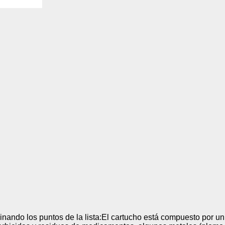
. También nos ayudan a identificar las páginas más / menos visitadas y a evaluar có
 web. Si no aceptas estas cookies, no seremos notificados de tu visita a nuestro sitio
 cookies‎
nalidad
en que el sitio ofrezca una mejor funcionalidad y personalización. Pueden ser esta
cuyos servicios hemos agregado a nuestras páginas. Si no permite estas cookies algu
ectamente.
 cookies‎
ias
blicitarios pueden establecer estas cookies en nuestro sitio web. Estas empresas pue
us intereses y proporcionarte publicidad relevante en otros sitios web. Si no permite e
nos dirigida.
 cookies‎
minando los puntos de la lista:El cartucho está compuesto por un 
ociales