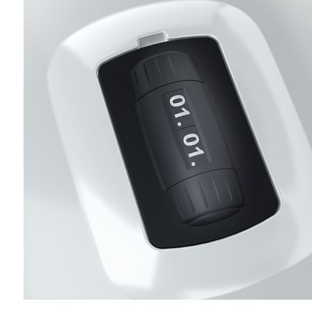
Esta información pue
que el sitio web fun
experiencia web pers
tipos de cookies. Ha
las cookies que se c
los servicios que p
Más información
Cookies estrictam
Estas cookies son ne
cookies estrictament
administrar tu carri
presentación del Sit
existencia de estas 
información de iden
Información de las
Cookies analíticas
Estas cookies nos pe