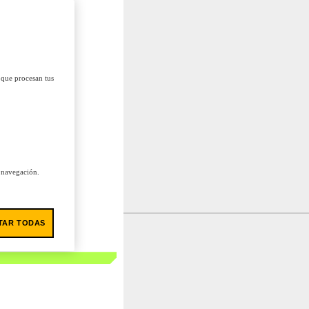
 que procesan tus
u navegación.
TAR TODAS