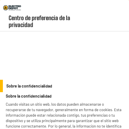
Envio Gratis +99€ y Recogida Gratis en tienda 1h
Centro de preferencia de la 
geolocation-header-icon-text
header-
Carrito
privacidad
Menú
login-
account
Hornos de encastre
Horno encastrable pirolítico multifunción
SAMSUNG NV7B4430
Sobre la confidencialidad
Sobre la confidencialidad
Cuando visitas un sitio web, los datos pueden almacenarse o
recuperarse de tu navegador, generalmente en forma de cookies. Esta
información puede estar relacionada contigo, tus preferencias o tu
dispositivo y se utiliza principalmente para garantizar que el sitio web
funcione correctamente. Por lo general, la información no te identifica