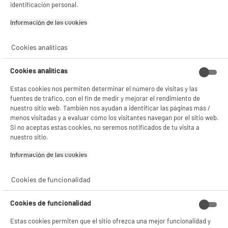
identificación personal.
Información de las cookies‎
BIENVENIDO a ELECTRO
Rechazar todas
Cookies analíticas
DEPOT
Con el fin de mejorar tu experiencia, y tras tu consentimiento, ELECTRO DEPOT
Cookies analíticas
y sus socios utilizan cookies que procesan tus datos personales para:
- compartir contenido adaptado a tus preferencias
Estas cookies nos permiten determinar el número de visitas y las
- ofrecer publicidad y comunicaciones personalizadas
fuentes de tráfico, con el fin de medir y mejorar el rendimiento de
- facilitar el intercambio de contenido en las redes sociales
nuestro sitio web. También nos ayudan a identificar las páginas más /
- analizar el tráfico en nuestro sitio web Consulta la política de cookies.
menos visitadas y a evaluar cómo los visitantes navegan por el sitio web.
Consulta la política de cookies.
.
Si no aceptas estas cookies, no seremos notificados de tu visita a
nuestro sitio.
Si aceptas, la experiencia será aún mejor. Si no acepta, se utilizarán cookies
estadísticas anónimas basadas en tu navegación. Puedes oponerte a su uso
Información de las cookies‎
gestionando sus cookies.
¡Buena visita!
Cookies de funcionalidad
✔ ACEPTAR TODAS
Cookies de funcionalidad
Gestionar cookies
Estas cookies permiten que el sitio ofrezca una mejor funcionalidad y