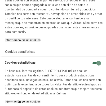
Estas cookies son activadas por los servicios ofrecidos en las redes
sociales que hemos agregado al sitio web con el fin de darte la
oportunidad de compartir nuestro contenido con tu red y conocidos.
También nos permiten rastrear tu navegación en otros sitios web y crear
un perfil de tus intereses. Esto puede afectar el contenido y los
mensajes que se muestran en otros sitios web que visitas. Si no permites
product_anchor_characteristics
estas cookies, es posible que no puedas usar o ver estas herramientas
para compartir.
429
€
96
Información de las cookies‎
0
€
10
Cuyo
1
€
74
Cuyo
Cookies estadísticas
Descarga el ficha de producto
Cookies estadísticas
En base a su interés legítimo, ELECTRO DEPOT utiliza cookies
estadísticas exentas de consentimiento para producir estadísticas
anónimas de su navegación en su sitio web. Estas cookies nos permiten
optimizar la experiencia de todos los visitantes del sitio electrodepot.es.
Si rechaza el depósito de estas cookies, tendremos que mejorar nuestro
sitio web en función de estadísticas anónimas
Información de las cookies‎
Comprados juntos habitualmente